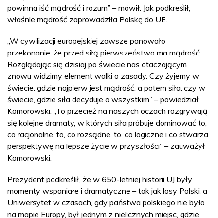
powinna iść mądrość i rozum” – mówił. Jak podkreślił,
właśnie mądrość zaprowadziła Polskę do UE.
„W cywilizacji europejskiej zawsze panowało
przekonanie, że przed siłą pierwszeństwo ma mądrość.
Rozglądając się dzisiaj po świecie nas otaczającym
znowu widzimy element walki o zasady. Czy żyjemy w
świecie, gdzie najpierw jest mądrość, a potem siła, czy w
świecie, gdzie siła decyduje o wszystkim” – powiedział
Komorowski. „To przecież na naszych oczach rozgrywają
się kolejne dramaty, w których siła próbuje dominować to,
co racjonalne, to, co rozsądne, to, co logiczne i co stwarza
perspektywę na lepsze życie w przyszłości” – zauważył
Komorowski.
Prezydent podkreślił, że w 650-letniej historii UJ były
momenty wspaniałe i dramatyczne – tak jak losy Polski, a
Uniwersytet w czasach, gdy państwa polskiego nie było
na mapie Europy, był jednym z nielicznych miejsc, gdzie