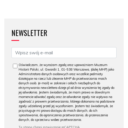
NEWSLETTER
Oświadczam, że wyrażam zgodę oraz upoważniam Muzeum
Historii Polski, ul. Gwardii 1, 01-538 Warszawa, (dalej MHP) jako
Administratora danych osobowych oraz wszelkie podmioty
działające na rzecz lub zlecenie MHP do przetwarzania moich
danych osob. (e-mail) w zakresie i celach niezbędnych do
otrzymywania newslettera dzieje.pl od dnia wyrażenia tej zgody do
jej odwołania. Jestem świadomy/a, że mam prawo w dowolnym
momencie odwołać zgodę oraz że odwołanie zgody nie wpływa na
zgodność z prawem przetwarzania, którego dokonano na podstawie
zgody udzielonej przed jej wycofaniem. Jestem też świadomy/a, że
przysługuje mi prawo dostępu do moich danych, do ich
sprostowania, do ograniczenia przetwarzania, do przenoszenia
danych, do sprzeciwu wobec przetwarzania.