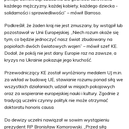
każdego mężczyzny, każdej kobiety, każdego dziecka -
solidarności i sprawiedliwości” – mówił Barroso.
Podkreślił, że żaden kraj nie jest zmuszany, by wstąpił lub
pozostawał w Unii Europejskiej. „Niech rozum okaże się
tym, co będzie jednoczyć nasz świat zbudowany na
popiołach dwóch światowych wojen” – mówił szef KE.
Dodał, że pokój nie jest dany Europie raz na zawsze, a
kryzys na Ukrainie pokazuje jego kruchość.
Przewodniczący KE został wyróżniony medalem UJ m.in.
za wkład w budowę UE, stawianie rozumu ponad siłą we
wszystkich działaniach, udział w misjach pokojowych
oraz za wspieranie europejskiej nauki i kultury. Zgodnie z
tradycją uczelni czynny polityk nie może otrzymać
doktoratu honoris causa.
Do dewizy uczelni nawiązał w sowim wystąpieniu
prezydent RP Bronisław Komorowski. „Przed siłą