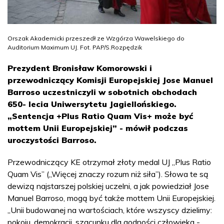
Orszak Akademicki przeszedł ze Wzgórza Wawelskiego do
Auditorium Maximum UJ. Fot. PAP/S.Rozpędzik
Prezydent Bronisław Komorowski i
przewodniczący Komisji Europejskiej Jose Manuel
Barroso uczestniczyli w sobotnich obchodach
650- lecia Uniwersytetu Jagiellońskiego.
„Sentencja +Plus Ratio Quam Vis+ może być
mottem Unii Europejskiej” - mówił podczas
uroczystości Barroso.
Przewodniczący KE otrzymał złoty medal UJ „Plus Ratio
Quam Vis” („Więcej znaczy rozum niż siła”). Słowa te są
dewizą najstarszej polskiej uczelni, a jak powiedział Jose
Manuel Barroso, mogą być także mottem Unii Europejskiej.
„Unii budowanej na wartościach, które wszyscy dzielimy:
pokoju, demokracji, szacunku dla godności człowieka -