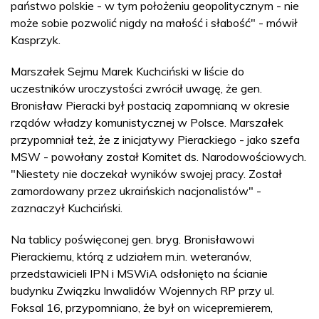
państwo polskie - w tym położeniu geopolitycznym - nie
może sobie pozwolić nigdy na małość i słabość" - mówił
Kasprzyk.
Marszałek Sejmu Marek Kuchciński w liście do
uczestników uroczystości zwrócił uwagę, że gen.
Bronisław Pieracki był postacią zapomnianą w okresie
rządów władzy komunistycznej w Polsce. Marszałek
przypomniał też, że z inicjatywy Pierackiego - jako szefa
MSW - powołany został Komitet ds. Narodowościowych.
"Niestety nie doczekał wyników swojej pracy. Został
zamordowany przez ukraińskich nacjonalistów" -
zaznaczył Kuchciński.
Na tablicy poświęconej gen. bryg. Bronisławowi
Pierackiemu, którą z udziałem m.in. weteranów,
przedstawicieli IPN i MSWiA odsłonięto na ścianie
budynku Związku Inwalidów Wojennych RP przy ul.
Foksal 16, przypomniano, że był on wicepremierem,