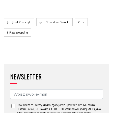
Jan Józef Kasprzyk
gen. Bronisław Pieracki
OUN
II Rzeczpospolita
NEWSLETTER
Oświadczam, że wyrażam zgodę oraz upoważniam Muzeum
Historii Polski, ul. Gwardii 1, 01-538 Warszawa, (dalej MHP) jako
Administratora danych osobowych oraz wszelkie podmioty