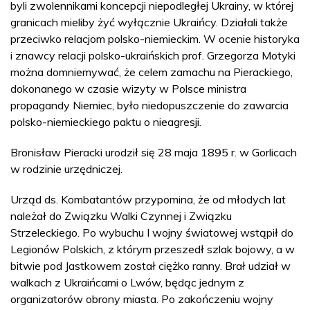
byli zwolennikami koncepcji niepodległej Ukrainy, w której
granicach mieliby żyć wyłącznie Ukraińcy. Działali także
przeciwko relacjom polsko-niemieckim. W ocenie historyka
i znawcy relacji polsko-ukraińskich prof. Grzegorza Motyki
można domniemywać, że celem zamachu na Pierackiego,
dokonanego w czasie wizyty w Polsce ministra
propagandy Niemiec, było niedopuszczenie do zawarcia
polsko-niemieckiego paktu o nieagresji.
Bronisław Pieracki urodził się 28 maja 1895 r. w Gorlicach
w rodzinie urzędniczej.
Urząd ds. Kombatantów przypomina, że od młodych lat
należał do Związku Walki Czynnej i Związku
Strzeleckiego. Po wybuchu I wojny światowej wstąpił do
Legionów Polskich, z którym przeszedł szlak bojowy, a w
bitwie pod Jastkowem został ciężko ranny. Brał udział w
walkach z Ukraińcami o Lwów, będąc jednym z
organizatorów obrony miasta. Po zakończeniu wojny