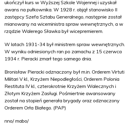
ukończył kurs w Wyższej Szkole Wojennej i uzyskał
awans na pułkownika. W 1928 r. objął stanowisko II
zastępcy Szefa Sztabu Generalnego, następnie został
mianowany na wiceministra spraw wewnętrznych, a w
rządzie Walerego Sławka był wicepremierem.
W latach 1931-34 był ministrem spraw wewnętrznych.
W wyniku odniesionych ran po zamachu z 15 czerwca
1934 r. Pieracki zmarł tego samego dnia.
Bronisław Pieracki odznaczony był m.in. Orderem Virtuti
Militari V kl., Krzyżem Niepodległości, Orderem Polonia
Restituta IV kl., czterokrotnie Krzyżem Walecznych i
Złotym Krzyżem Zasługi. Pośmiertnie awansowany
został na stopień generała brygady oraz odznaczony
Orderem Orła Białego. (PAP)
nno/ mabo/