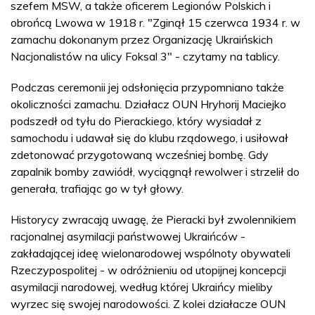
szefem MSW, a także oficerem Legionów Polskich i
obrońcą Lwowa w 1918 r. "Zginął 15 czerwca 1934 r. w
zamachu dokonanym przez Organizację Ukraińskich
Nacjonalistów na ulicy Foksal 3" - czytamy na tablicy.
Podczas ceremonii jej odsłonięcia przypomniano także
okoliczności zamachu. Działacz OUN Hryhorij Maciejko
podszedł od tyłu do Pierackiego, który wysiadał z
samochodu i udawał się do klubu rządowego, i usiłował
zdetonować przygotowaną wcześniej bombę. Gdy
zapalnik bomby zawiódł, wyciągnął rewolwer i strzelił do
generała, trafiając go w tył głowy.
Historycy zwracają uwagę, że Pieracki był zwolennikiem
racjonalnej asymilacji państwowej Ukraińców -
zakładającej ideę wielonarodowej wspólnoty obywateli
Rzeczypospolitej - w odróżnieniu od utopijnej koncepcji
asymilacji narodowej, według której Ukraińcy mieliby
wyrzec się swojej narodowości. Z kolei działacze OUN