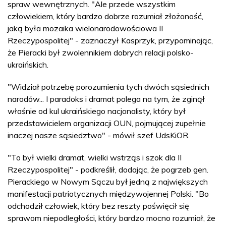
spraw wewnętrznych. "Ale przede wszystkim
człowiekiem, który bardzo dobrze rozumiał złożoność,
jaką była mozaika wielonarodowościowa II
Rzeczypospolitej" - zaznaczył Kasprzyk, przypominając,
że Pieracki był zwolennikiem dobrych relacji polsko-
ukraińskich.
"Widział potrzebę porozumienia tych dwóch sąsiednich
narodów... I paradoks i dramat polega na tym, że zginął
właśnie od kul ukraińskiego nacjonalisty, który był
przedstawicielem organizacji OUN, pojmującej zupełnie
inaczej nasze sąsiedztwo" - mówił szef UdsKiOR.
"To był wielki dramat, wielki wstrząs i szok dla II
Rzeczypospolitej" - podkreślił, dodając, że pogrzeb gen.
Pierackiego w Nowym Sączu był jedną z największych
manifestacji patriotycznych międzywojennej Polski. "Bo
odchodził człowiek, który bez reszty poświęcił się
sprawom niepodległości, który bardzo mocno rozumiał, że