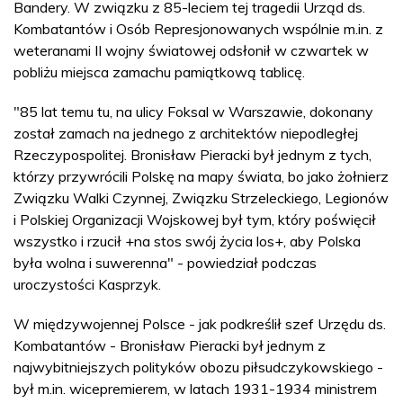
Bandery. W związku z 85-leciem tej tragedii Urząd ds.
Kombatantów i Osób Represjonowanych wspólnie m.in. z
weteranami II wojny światowej odsłonił w czwartek w
pobliżu miejsca zamachu pamiątkową tablicę.
"85 lat temu tu, na ulicy Foksal w Warszawie, dokonany
został zamach na jednego z architektów niepodległej
Rzeczypospolitej. Bronisław Pieracki był jednym z tych,
którzy przywrócili Polskę na mapy świata, bo jako żołnierz
Związku Walki Czynnej, Związku Strzeleckiego, Legionów
i Polskiej Organizacji Wojskowej był tym, który poświęcił
wszystko i rzucił +na stos swój życia los+, aby Polska
była wolna i suwerenna" - powiedział podczas
uroczystości Kasprzyk.
W międzywojennej Polsce - jak podkreślił szef Urzędu ds.
Kombatantów - Bronisław Pieracki był jednym z
najwybitniejszych polityków obozu piłsudczykowskiego -
był m.in. wicepremierem, w latach 1931-1934 ministrem