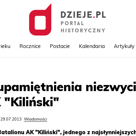
ieku
Rocznice
Postacie
Kalendaria
Artykuły
Przejdź
do
treści
upamiętnienia niezwyc
"Kiliński"
 29.07.2013
Wiadomości
talionu AK "Kiliński", jednego z najsłynniejszyc