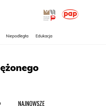
Niepodległa
Edukacja
iężonego
NAJNOWSZE
h