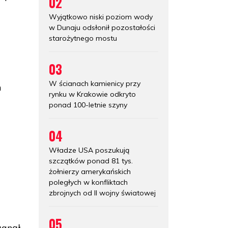
02
Wyjątkowo niski poziom wody
w Dunaju odsłonił pozostałości
starożytnego mostu
03
W ścianach kamienicy przy
h
rynku w Krakowie odkryto
ponad 100-letnie szyny
04
Władze USA poszukują
szczątków ponad 81 tys.
żołnierzy amerykańskich
b
poległych w konfliktach
zbrojnych od II wojny światowej
05
ągnął