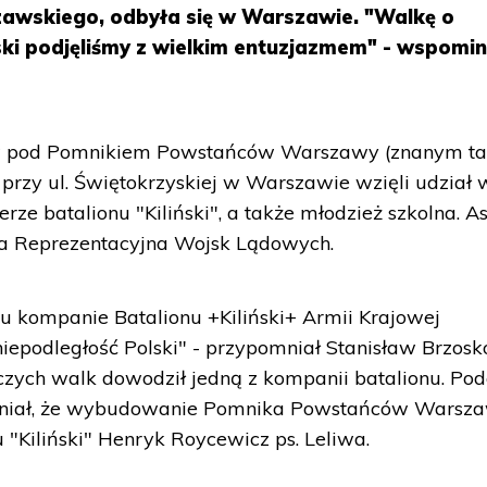
awskiego, odbyła się w Warszawie. "Walkę o
ski podjęliśmy z wielkim entuzjazmem" - wspomi
ów pod Pomnikiem Powstańców Warszawy (znanym t
") przy ul. Świętokrzyskiej w Warszawie wzięli udział 
rze batalionu "Kiliński", a także młodzież szkolna. A
 Reprezentacyjna Wojsk Lądowych.
cu kompanie Batalionu +Kiliński+ Armii Krajowej
iepodległość Polski" - przypomniał Stanisław Brzosko
czych walk dowodził jedną z kompanii batalionu. Po
omniał, że wybudowanie Pomnika Powstańców Warsz
 "Kiliński" Henryk Roycewicz ps. Leliwa.