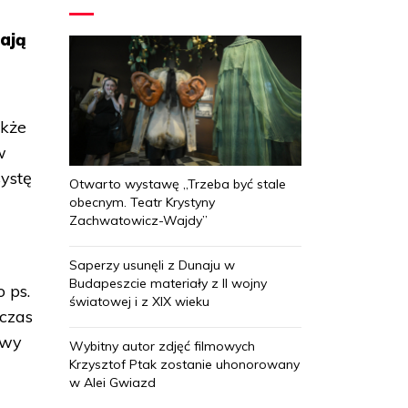
nają
akże
w
systę
Otwarto wystawę „Trzeba być stale
obecnym. Teatr Krystyny
Zachwatowicz-Wajdy”
Saperzy usunęli z Dunaju w
Budapeszcie materiały z II wojny
 ps.
światowej i z XIX wieku
dczas
awy
Wybitny autor zdjęć filmowych
Krzysztof Ptak zostanie uhonorowany
w Alei Gwiazd