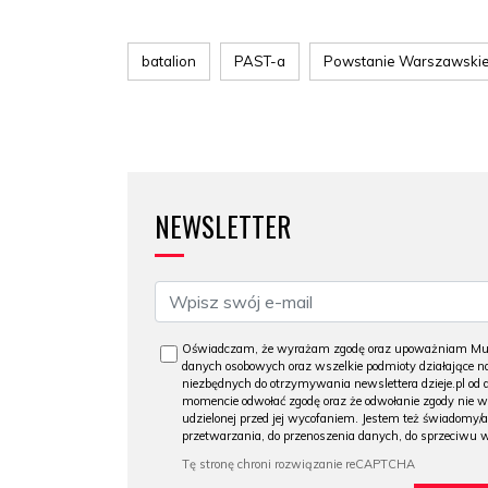
batalion
PAST-a
Powstanie Warszawski
NEWSLETTER
Oświadczam, że wyrażam zgodę oraz upoważniam Muzeu
danych osobowych oraz wszelkie podmioty działające na
niezbędnych do otrzymywania newslettera dzieje.pl od
momencie odwołać zgodę oraz że odwołanie zgody nie 
udzielonej przed jej wycofaniem. Jestem też świadomy/a
przetwarzania, do przenoszenia danych, do sprzeciwu 