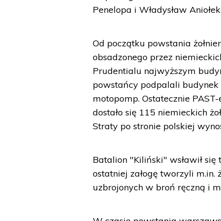
Penelopa i Władysław Aniołek 
Od początku powstania żołnie
obsadzonego przez niemieckic
Prudentialu najwyższym budy
powstańcy podpalali budynek 
motopomp. Ostatecznie PAST-ę 
dostało się 115 niemieckich żo
Straty po stronie polskiej wyno
Batalion "Kiliński" wsławił si
ostatniej załogę tworzyli m.in.
uzbrojonych w broń ręczną i 
W czasie powstania warszawski