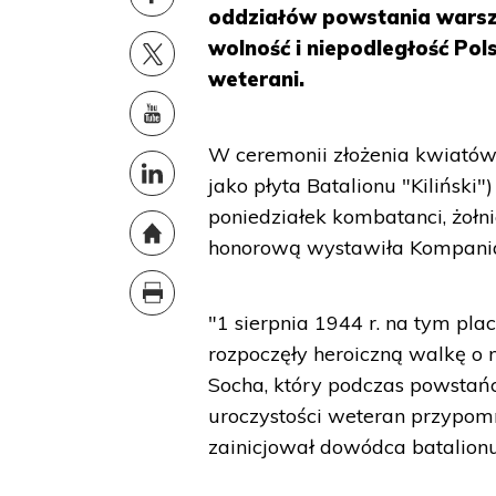
oddziałów powstania warsz
wolność i niepodległość Pol
weterani.
W ceremonii złożenia kwiat
jako płyta Batalionu "Kiliński
poniedziałek kombatanci, żołnie
honorową wystawiła Kompania
"1 sierpnia 1944 r. na tym pla
rozpoczęły heroiczną walkę o n
Socha, który podczas powstań
uroczystości weteran przyp
zainicjował dowódca batalionu