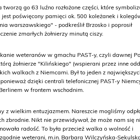
 tworzą go 63 luźno rozłożone części, które symboliz
 jest poświęcony pamięci ok. 500 koleżanek i kolegó
nia warszawskiego" - podkreślił Brzosko i poprosił
czenie zmarłych żołnierzy minutą ciszy.
otkanie weteranów w gmachu PAST-y, czyli dawnej Po
którą żołnierze "Kilińskiego" (wspierani przez inne od
żkich walkach z Niemcami. Był to jeden z największyc
ponieważ dzięki centrali telefonicznej PAST-y Niemc
Berlinem w frontem wschodnim.
y z wielkim entuzjazmem. Nareszcie mogliśmy odpł
ch zbrodnie. Nikt nie przewidywał, że może nam się n
owała radość. To była przecież walka o wolność i
 zgodnie weterani, m.in. Barbara Wilczyńska-Sekulska