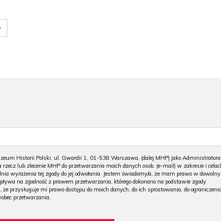
e
m Historii Polski, ul. Gwardii 1, 01-538 Warszawa, (dalej MHP) jako Administratora
 rzecz lub zlecenie MHP do przetwarzania moich danych osob. (e-mail) w zakresie i celac
 dnia wyrażenia tej zgody do jej odwołania. Jestem świadomy/a, że mam prawo w dowoln
wpływa na zgodność z prawem przetwarzania, którego dokonano na podstawie zgody
, że przysługuje mi prawo dostępu do moich danych, do ich sprostowania, do ograniczeni
wobec przetwarzania.