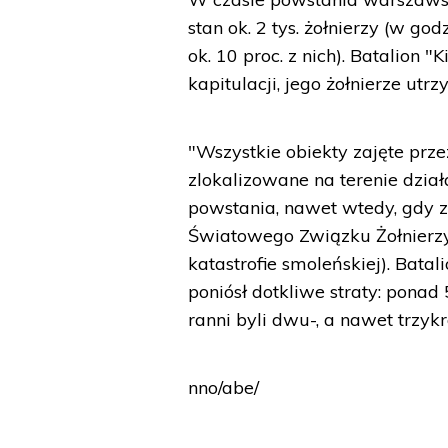
stan ok. 2 tys. żołnierzy (w god
ok. 10 proc. z nich). Batalion
kapitulacji, jego żołnierze utr
"Wszystkie obiekty zajęte p
zlokalizowane na terenie dział
powstania, nawet wtedy, gdy zo
Światowego Związku Żołnierzy
katastrofie smoleńskiej). Bata
poniósł dotkliwe straty: ponad 
ranni byli dwu-, a nawet trzykr
nno/abe/