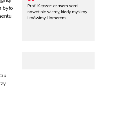
Prof. Klęczar: czasem sami
h było
nawet nie wiemy, kiedy myślimy
mentu
i mówimy Homerem
ciu
rzy