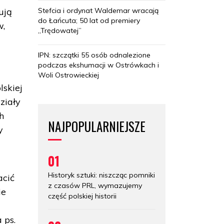
Stefcia i ordynat Waldemar wracają
ują
do Łańcuta; 50 lat od premiery
w,
„Trędowatej”
IPN: szczątki 55 osób odnalezione
podczas ekshumacji w Ostrówkach i
Woli Ostrowieckiej
lskiej
działy
h
NAJPOPULARNIEJSZE
y
01
Historyk sztuki: niszcząc pomniki
acić
z czasów PRL, wymazujemy
ie
część polskiej historii
 ps.