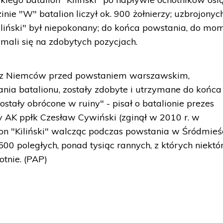
zinie "W" batalion liczył ok. 900 żołnierzy; uzbrojonyc
 "Kiliński" był niepokonany; do końca powstania, do mo
zymali się na zdobytych pozycjach.
rzez Niemców przed powstaniem warszawskim,
ania batalionu, zostały zdobyte i utrzymane do końca
stały obrócone w ruiny" - pisał o batalionie prezes
 AK ppłk Czesław Cywiński (zginął w 2010 r. w
lion "Kiliński" walcząc podczas powstania w Śródmieś
500 poległych, ponad tysiąc rannych, z których niektó
otnie. (PAP)