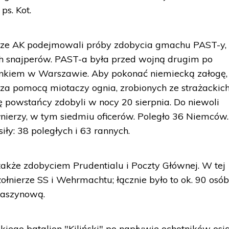
ps. Kot.
rze AK podejmowali próby zdobycia gmachu PAST-y,
h snajperów. PAST-a była przed wojną drugim po
nkiem w Warszawie. Aby pokonać niemiecką załogę,
za pomocą miotaczy ognia, zrobionych ze strażackic
powstańcy zdobyli w nocy 20 sierpnia. Do niewoli
łnierzy, w tym siedmiu oficerów. Poległo 36 Niemców.
siły: 38 poległych i 63 rannych.
ę także zdobyciem Prudentialu i Poczty Głównej. W tej
 żołnierze SS i Wehrmachtu; łącznie było to ok. 90 osó
maszynową.
ego batalion "Kiliński" po napływie ochotników osi