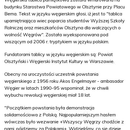
budynku Starostwa Powiatowego w Olsztynie przy Placu
Bema. Tekst w języku węgierskim głosi, iż jest to "tablica
upamiętniająca wiec poparcia studentów Wyższej Szkoły
Rolniczej oraz mieszkańców Olsztyna dla walczących o
wolność Węgrów". Została wyeksponowana pod
wiszącym od 2006 r. tryptykiem w języku polskim.
Fundatorami tablicy w języku węgierskim są: Powiat
Olsztyński i Węgierski Instytut Kultury w Warszawie.
Obecny na uroczystości uczestnik powstania
węgierskiego z 1956 roku Akos Engelmayer - ambasador
Węgier w latach 1990-95 wspominał, że w chwili
wybuchu rewolucji węgierskiej miał 18 lat.
"Początkiem powstania była demonstracja
solidarnościowa z Polską. Najpopularniejszym hasłem
wówczas było wezwanie +Wszyscy Węgrzy chodźcie z
nami, pójdziemy za Polakami+. Widzieliśmy, co się dzieje