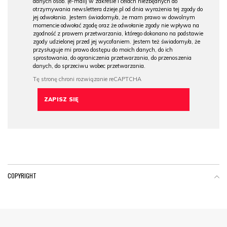
danych osob. (e-mail) w zakresie i celach niezbędnych do
otrzymywania newslettera dzieje.pl od dnia wyrażenia tej zgody do
jej odwołania. Jestem świadomy/a, że mam prawo w dowolnym
momencie odwołać zgodę oraz że odwołanie zgody nie wpływa na
zgodność z prawem przetwarzania, którego dokonano na podstawie
zgody udzielonej przed jej wycofaniem. Jestem też świadomy/a, że
przysługuje mi prawo dostępu do moich danych, do ich
sprostowania, do ograniczenia przetwarzania, do przenoszenia
danych, do sprzeciwu wobec przetwarzania.
COPYRIGHT