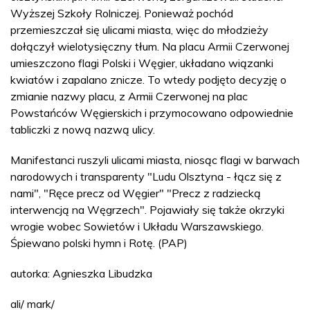
Wyższej Szkoły Rolniczej. Ponieważ pochód
przemieszczał się ulicami miasta, więc do młodzieży
dołączył wielotysięczny tłum. Na placu Armii Czerwonej
umieszczono flagi Polski i Węgier, układano wiązanki
kwiatów i zapalano znicze. To wtedy podjęto decyzję o
zmianie nazwy placu, z Armii Czerwonej na plac
Powstańców Węgierskich i przymocowano odpowiednie
tabliczki z nową nazwą ulicy.
Manifestanci ruszyli ulicami miasta, niosąc flagi w barwach
narodowych i transparenty "Ludu Olsztyna - łącz się z
nami", "Ręce precz od Węgier" "Precz z radziecką
interwencją na Węgrzech". Pojawiały się także okrzyki
wrogie wobec Sowietów i Układu Warszawskiego.
Śpiewano polski hymn i Rotę. (PAP)
autorka: Agnieszka Libudzka
ali/ mark/