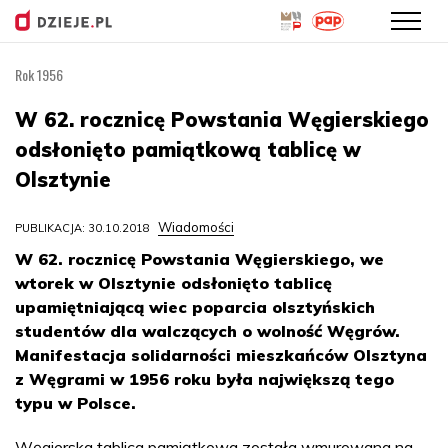
Rok 1956
Przejdź
do
W 62. rocznicę Powstania Węgierskiego
treści
odsłonięto pamiątkową tablicę w
Olsztynie
Wiadomości
PUBLIKACJA: 30.10.2018
W 62. rocznicę Powstania Węgierskiego, we
wtorek w Olsztynie odsłonięto tablicę
upamiętniającą wiec poparcia olsztyńskich
studentów dla walczących o wolność Węgrów.
Manifestacja solidarności mieszkańców Olsztyna
z Węgrami w 1956 roku była największą tego
typu w Polsce.
Węgierska tablica pamiątkowa została wmurowana na