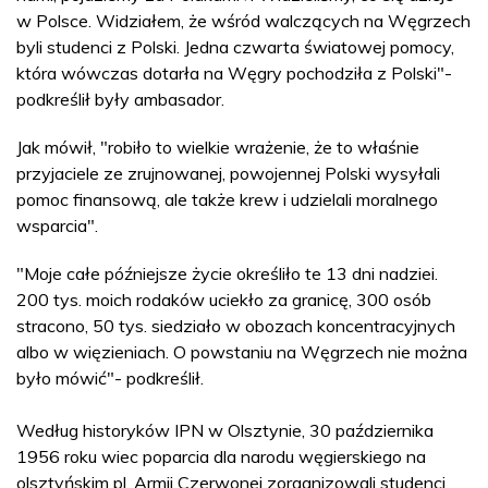
w Polsce. Widziałem, że wśród walczących na Węgrzech
byli studenci z Polski. Jedna czwarta światowej pomocy,
która wówczas dotarła na Węgry pochodziła z Polski"-
podkreślił były ambasador.
Jak mówił, "robiło to wielkie wrażenie, że to właśnie
przyjaciele ze zrujnowanej, powojennej Polski wysyłali
pomoc finansową, ale także krew i udzielali moralnego
wsparcia".
"Moje całe późniejsze życie określiło te 13 dni nadziei.
200 tys. moich rodaków uciekło za granicę, 300 osób
stracono, 50 tys. siedziało w obozach koncentracyjnych
albo w więzieniach. O powstaniu na Węgrzech nie można
było mówić"- podkreślił.
Według historyków IPN w Olsztynie, 30 października
1956 roku wiec poparcia dla narodu węgierskiego na
olsztyńskim pl. Armii Czerwonej zorganizowali studenci