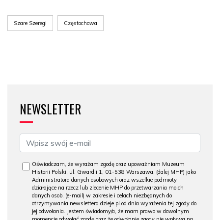
Szare Szeregi
Częstochowa
NEWSLETTER
Oświadczam, że wyrażam zgodę oraz upoważniam Muzeum
Historii Polski, ul. Gwardii 1, 01-538 Warszawa, (dalej MHP) jako
Administratora danych osobowych oraz wszelkie podmioty
działające na rzecz lub zlecenie MHP do przetwarzania moich
danych osob. (e-mail) w zakresie i celach niezbędnych do
otrzymywania newslettera dzieje.pl od dnia wyrażenia tej zgody do
jej odwołania. Jestem świadomy/a, że mam prawo w dowolnym
momencie odwołać zgodę oraz że odwołanie zgody nie wpływa na