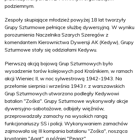
podziemnym.
Zespoły skupiające młodzież powyżej 18 lat tworzyły
Grupy Szturmowe pełniące służbę dywersyjną. W wyniku
porozumienia Naczelnika Szarych Szeregów z
komendantem Kierownictwa Dywersji AK (Kedyw), Grupy
Szturmowe stały się oddziałami Kedywu.
Pierwszą akcją bojową Grup Szturmowych było
wysadzenie torów kolejowych pod Kraśnikiem, w ramach
akcji Wieniec II, w noc sylwestrową 1942-1943. Na
przełomie sierpnia i września 1943 r. z warszawskich
Grup Szturmowych utworzono podległy Kedywowi
batalion "Zośka". Grupy Szturmowe wykonywały akcje
dywersyjno-sabotażowe, odbijały więźniów,
przeprowadzały zamachy na wysokich rangą
funkcjonariuszy SS i policji. Wykonywaniem zamachów
zajmowała się III kompania batalionu "Zośka", nosząca
kryptonim "Agat", a później "Pegaz".