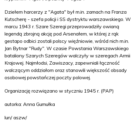
Dziełem harcerzy z "Agata" był m.in. zamach na Franza
Kutscherę - szefa policji i SS dystryktu warszawskiego. W
marcu 1943 r. Szare Szeregi przeprowadziły owianą
legendą zbrojną akcję pod Arsenałem, w której z rąk
gestapo odbici zostali polscy więźniowie, wśród nich m.in.
Jan Bytnar "Rudy". W czasie Powstania Warszawskiego
bataliony Szarych Szeregów walczyły w szeregach Armii
Krajowej. Najmłodsi, Zawiszacy, zapewniali łączność
walczącym oddziałom oraz stanowili większość obsady
osobowej powstańczej poczty polowej.
Organizację rozwiązano w styczniu 1945 r. (PAP)
autorka: Anna Gumułka
lun/ aszw/