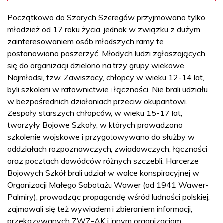
Początkowo do Szarych Szeregów przyjmowano tylko
młodzież od 17 roku życia, jednak w związku z dużym
zainteresowaniem osób młodszych ramy te
postanowiono poszerzyć. Młodych ludzi zgłaszających
się do organizacji dzielono na trzy grupy wiekowe.
Najmłodsi, tzw. Zawiszacy, chłopcy w wieku 12-14 lat,
byli szkoleni w ratownictwie i łączności. Nie brali udziału
w bezpośrednich działaniach przeciw okupantowi.
Zespoły starszych chłopców, w wieku 15-17 lat,
tworzyły Bojowe Szkoły, w których prowadzono
szkolenie wojskowe i przygotowywano do służby w
oddziałach rozpoznawczych, zwiadowczych, łączności
oraz pocztach dowódców różnych szczebli. Harcerze
Bojowych Szkół brali udział w walce konspiracyjnej w
Organizacji Małego Sabotażu Wawer (od 1941 Wawer-
Palmiry), prowadząc propagandę wśród ludności polskiej;
zajmowali się też wywiadem i zbieraniem informacji,
przekazywanych ZWZ-AK i innym organizacjom