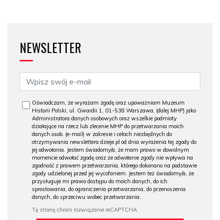
NEWSLETTER
Oświadczam, że wyrażam zgodę oraz upoważniam Muzeum
Historii Polski, ul. Gwardii 1, 01-538 Warszawa, (dalej MHP) jako
Administratora danych osobowych oraz wszelkie podmioty
działające na rzecz lub zlecenie MHP do przetwarzania moich
danych osob. (e-mail) w zakresie i celach niezbędnych do
otrzymywania newslettera dzieje.pl od dnia wyrażenia tej zgody do
jej odwołania. Jestem świadomy/a, że mam prawo w dowolnym
momencie odwołać zgodę oraz że odwołanie zgody nie wpływa na
zgodność z prawem przetwarzania, którego dokonano na podstawie
zgody udzielonej przed jej wycofaniem. Jestem też świadomy/a, że
przysługuje mi prawo dostępu do moich danych, do ich
sprostowania, do ograniczenia przetwarzania, do przenoszenia
danych, do sprzeciwu wobec przetwarzania.