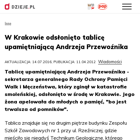
Inne
Przejdź
do
W Krakowie odsłonięto tablicę
treści
upamiętniającą Andrzeja Przewoźnika
Wiadomości
AKTUALIZACJA: 14.07.2016, PUBLIKACJA: 11.04.2012
Tablicę upamiętniającą Andrzeja Przewoźnika -
sekretarza generalnego Rady Ochrony Pamięci
Walk i Męczeństwa, który zginął w katastrofie
smoleńskiej, odsłonięto w środę w Krakowie. Jego
żona apelowała do młodych o pamięć, "bo jest
trwalsza od pomników".
Tablica znajduje się na drugim piętrze budynku Zespołu
Szkół Zawodowych nr 1 przy ul. Rzeźniczej, gdzie
mieściło się niegdyś Technikum Geologiczne, którego