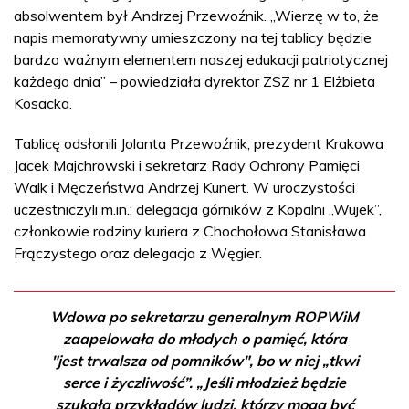
absolwentem był Andrzej Przewoźnik. „Wierzę w to, że
napis memoratywny umieszczony na tej tablicy będzie
bardzo ważnym elementem naszej edukacji patriotycznej
każdego dnia” – powiedziała dyrektor ZSZ nr 1 Elżbieta
Kosacka.
Tablicę odsłonili Jolanta Przewoźnik, prezydent Krakowa
Jacek Majchrowski i sekretarz Rady Ochrony Pamięci
Walk i Męczeństwa Andrzej Kunert. W uroczystości
uczestniczyli m.in.: delegacja górników z Kopalni „Wujek”,
członkowie rodziny kuriera z Chochołowa Stanisława
Frączystego oraz delegacja z Węgier.
Wdowa po sekretarzu generalnym ROPWiM
zaapelowała do młodych o pamięć, która
"jest trwalsza od pomników", bo w niej „tkwi
serce i życzliwość”. „Jeśli młodzież będzie
szukała przykładów ludzi, którzy mogą być