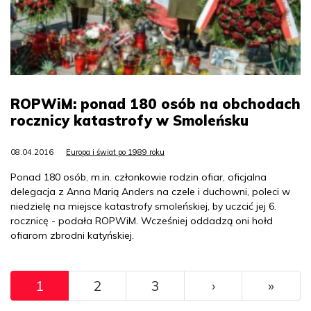
ROPWiM: ponad 180 osób na obchodach
rocznicy katastrofy w Smoleńsku
08.04.2016
Europa i świat po 1989 roku
Ponad 180 osób, m.in. członkowie rodzin ofiar, oficjalna
delegacja z Anna Marią Anders na czele i duchowni, poleci w
niedzielę na miejsce katastrofy smoleńskiej, by uczcić jej 6.
rocznicę - podała ROPWiM. Wcześniej oddadzą oni hołd
ofiarom zbrodni katyńskiej.
Pagination
››
Ostat
1
2
3
›
»