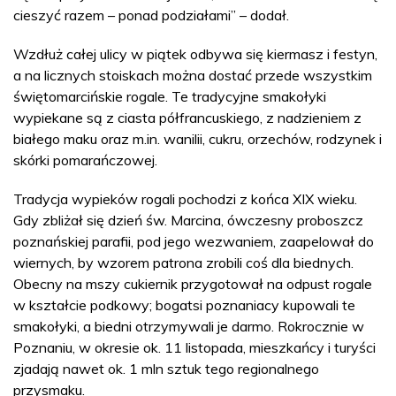
cieszyć razem – ponad podziałami” – dodał.
Wzdłuż całej ulicy w piątek odbywa się kiermasz i festyn,
a na licznych stoiskach można dostać przede wszystkim
świętomarcińskie rogale. Te tradycyjne smakołyki
wypiekane są z ciasta półfrancuskiego, z nadzieniem z
białego maku oraz m.in. wanilii, cukru, orzechów, rodzynek i
skórki pomarańczowej.
Tradycja wypieków rogali pochodzi z końca XIX wieku.
Gdy zbliżał się dzień św. Marcina, ówczesny proboszcz
poznańskiej parafii, pod jego wezwaniem, zaapelował do
wiernych, by wzorem patrona zrobili coś dla biednych.
Obecny na mszy cukiernik przygotował na odpust rogale
w kształcie podkowy; bogatsi poznaniacy kupowali te
smakołyki, a biedni otrzymywali je darmo. Rokrocznie w
Poznaniu, w okresie ok. 11 listopada, mieszkańcy i turyści
zjadają nawet ok. 1 mln sztuk tego regionalnego
przysmaku.