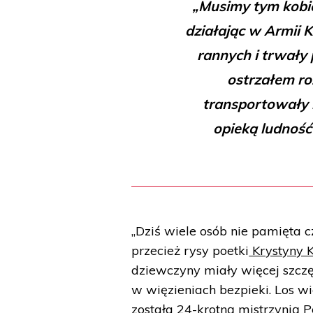
„Musimy tym kobi
działając w Armii 
rannych i trwały 
ostrzałem ro
transportowały 
opieką ludność
„Dziś wiele osób nie pamięta 
przecież rysy poetki
Krystyny K
dziewczyny miały więcej szczę
w więzieniach bezpieki. Los w
została 24-krotną mistrzynią 