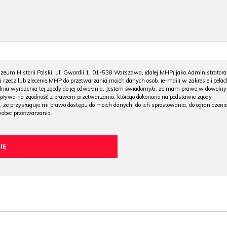
m Historii Polski, ul. Gwardii 1, 01-538 Warszawa, (dalej MHP) jako Administratora
 rzecz lub zlecenie MHP do przetwarzania moich danych osob. (e-mail) w zakresie i celac
 dnia wyrażenia tej zgody do jej odwołania. Jestem świadomy/a, że mam prawo w dowoln
wpływa na zgodność z prawem przetwarzania, którego dokonano na podstawie zgody
, że przysługuje mi prawo dostępu do moich danych, do ich sprostowania, do ograniczeni
wobec przetwarzania.