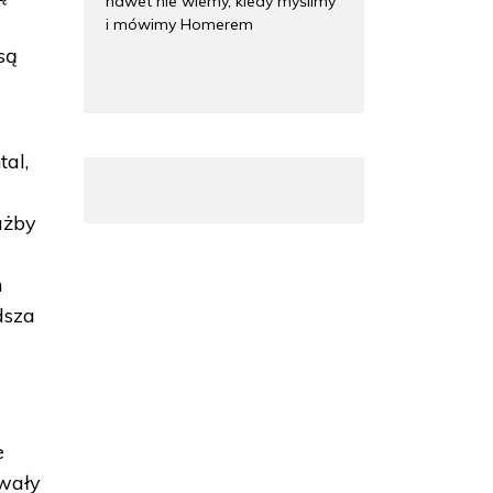
nawet nie wiemy, kiedy myślimy
i mówimy Homerem
są
tal,
użby
h
dsza
e
owały