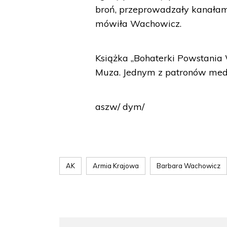
broń, przeprowadzały kanałami
mówiła Wachowicz.
Książka „Bohaterki Powstani
Muza. Jednym z patronów medial
aszw/ dym/
AK
Armia Krajowa
Barbara Wachowicz