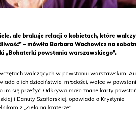
ele, ale brakuje relacji o kobietach, które walczy
dliwość” – mówiła Barbara Wachowicz na sobotn
żki „Bohaterki powstania warszawskiego”.
iewczętach walczących w powstaniu warszawskim. Au
owiada o ich dzieciństwie, młodości, walce w powstani
dało im się przeżyć. Odkrywa mało znane karty powsta
kiej i Danuty Szaflarskiej, opowiada o Krystynie
nikom z „Ziela na kraterze”.