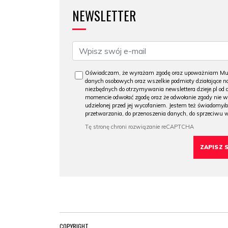
NEWSLETTER
Oświadczam, że wyrażam zgodę oraz upoważniam Muzeu
danych osobowych oraz wszelkie podmioty działające na
niezbędnych do otrzymywania newslettera dzieje.pl od
momencie odwołać zgodę oraz że odwołanie zgody nie 
udzielonej przed jej wycofaniem. Jestem też świadomy/a
przetwarzania, do przenoszenia danych, do sprzeciwu 
COPYRIGHT