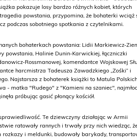
książka pokazuje losy bardzo różnych kobiet, których
 tragedia powstania, przypomina, że bohaterki wciąż 
z podczas sobotniego spotkania z czytelnikami.
nanych bohaterkach powstania: Lidii Markiewicz-Zien
wy powstania, Halinie Dunin-Karwickiej, łączniczki
 Zdanowicz-Rossmanowej, komendantce Wojskowej Sł
utantce harcmistrza Tadeusza Zawadzkiego „Zośki” i
o. Najstarsza z bohaterek książki to Matula Polskic
wa - matka "Rudego" z "Kamieni na szaniec", najmło
ginęła próbując gasić płonący kościół.
prawiedliwość. Te dziewczyny działając w Armii
twie ratowały rannych i trwały przy nich wiedząc, ż
em rozkazy i meldunki, budowały barykady, transport