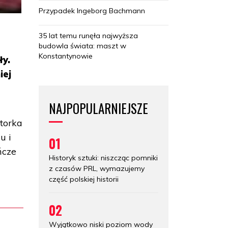
Przypadek Ingeborg Bachmann
35 lat temu runęła najwyższa
budowla świata: maszt w
Konstantynowie
ły.
iej
NAJPOPULARNIEJSZE
torka
u i
01
ńcze
Historyk sztuki: niszcząc pomniki
z czasów PRL, wymazujemy
część polskiej historii
02
Wyjątkowo niski poziom wody