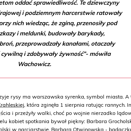
etom oddać sprawiedliwość. Te dziewczyny
Krajowej i podziemnym harcerstwie ratowały
przy nich wiedząc, że zginą, przenosiły pod
zkazy i meldunki, budowały barykady,
broń, przeprowadzały kanałami, otaczały
 cywilną i zdobywały żywność”- mówiła
Wachowicz.
czyje rysy ma warszawska syrenka, symbol miasta. A 
rahleskiej
, która zginęła 1 sierpnia ratując rannych. I
ścia i przeżyły walki, choć po wojnie nierzadko lądo
ielu kobiet spotkania bywał piękny: Barbara Grochols
Polski w narciarstwie, Barbara Otwinowska - badaczk