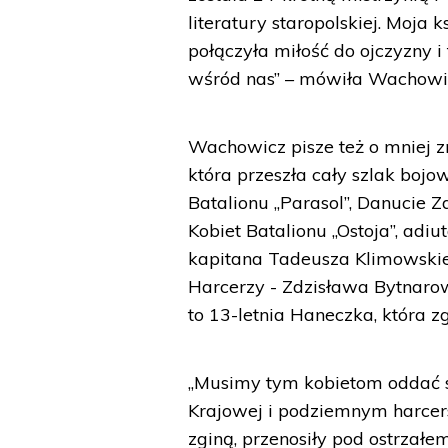
literatury staropolskiej. Moja 
połączyła miłość do ojczyzny i
wśród nas” – mówiła Wachowic
Wachowicz pisze też o mniej z
która przeszła cały szlak bojo
Batalionu „Parasol”, Danucie
Kobiet Batalionu „Ostoja”, adi
kapitana Tadeusza Klimowskieg
Harcerzy - Zdzisława Bytnaro
to 13-letnia Haneczka, która z
„Musimy tym kobietom oddać s
Krajowej i podziemnym harcers
zginą, przenosiły pod ostrzał