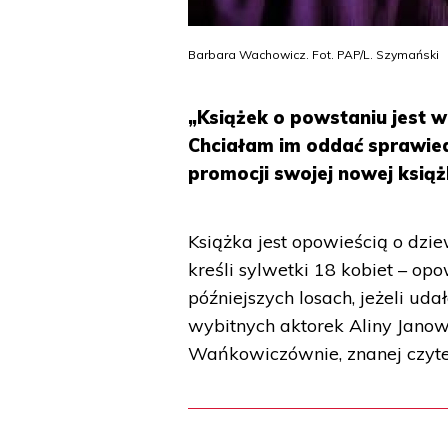
Barbara Wachowicz. Fot. PAP/L. Szymański
„Książek o powstaniu jest wi
Chciałam im oddać sprawie
promocji swojej nowej ksią
Książka jest opowieścią o dz
kreśli sylwetki 18 kobiet – op
późniejszych losach, jeżeli u
wybitnych aktorek Aliny Janows
Wańkowiczównie, znanej czytel