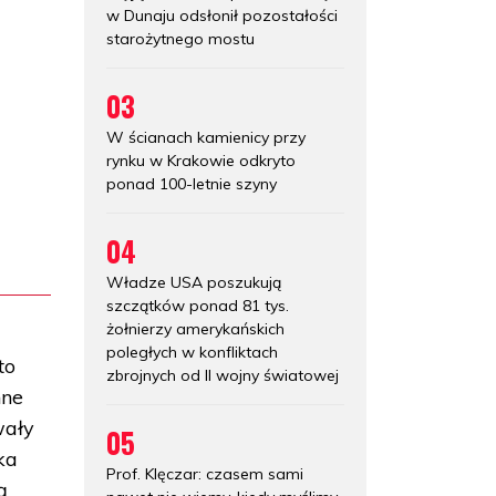
w Dunaju odsłonił pozostałości
starożytnego mostu
03
W ścianach kamienicy przy
rynku w Krakowie odkryto
ponad 100-letnie szyny
04
Władze USA poszukują
szczątków ponad 81 tys.
żołnierzy amerykańskich
poległych w konfliktach
to
zbrojnych od II wojny światowej
nne
wały
05
ka
Prof. Klęczar: czasem sami
ą