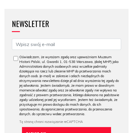
NEWSLETTER
Oświadczam, że wyrażam zgodę oraz upoważniam Muzeum
Historii Polski, ul. Gwardii 1, 01-538 Warszawa, (dalej MHP) jako
Administratora danych osobowych oraz wszelkie podmioty
działające na rzecz lub zlecenie MHP do przetwarzania moich
danych osob. (e-mail) w zakresie i celach niezbędnych do
otrzymywania newslettera dzieje.pl od dnia wyrażenia tej zgody do
jej odwołania. Jestem świadomy/a, że mam prawo w dowolnym
momencie odwołać zgodę oraz że odwołanie zgody nie wpływa na
zgodność z prawem przetwarzania, którego dokonano na podstawie
zgody udzielonej przed jej wycofaniem. Jestem też świadomy/a, że
przysługuje mi prawo dostępu do moich danych, do ich
sprostowania, do ograniczenia przetwarzania, do przenoszenia
danych, do sprzeciwu wobec przetwarzania.