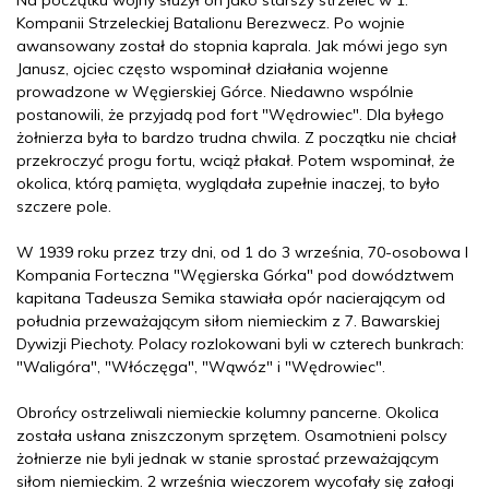
Na początku wojny służył on jako starszy strzelec w 1.
Kompanii Strzeleckiej Batalionu Berezwecz. Po wojnie
awansowany został do stopnia kaprala. Jak mówi jego syn
Janusz, ojciec często wspominał działania wojenne
prowadzone w Węgierskiej Górce. Niedawno wspólnie
postanowili, że przyjadą pod fort "Wędrowiec". Dla byłego
żołnierza była to bardzo trudna chwila. Z początku nie chciał
przekroczyć progu fortu, wciąż płakał. Potem wspominał, że
okolica, którą pamięta, wyglądała zupełnie inaczej, to było
szczere pole.
W 1939 roku przez trzy dni, od 1 do 3 września, 70-osobowa I
Kompania Forteczna "Węgierska Górka" pod dowództwem
kapitana Tadeusza Semika stawiała opór nacierającym od
południa przeważającym siłom niemieckim z 7. Bawarskiej
Dywizji Piechoty. Polacy rozlokowani byli w czterech bunkrach:
"Waligóra", "Włóczęga", "Wąwóz" i "Wędrowiec".
Obrońcy ostrzeliwali niemieckie kolumny pancerne. Okolica
została usłana zniszczonym sprzętem. Osamotnieni polscy
żołnierze nie byli jednak w stanie sprostać przeważającym
siłom niemieckim. 2 września wieczorem wycofały się załogi