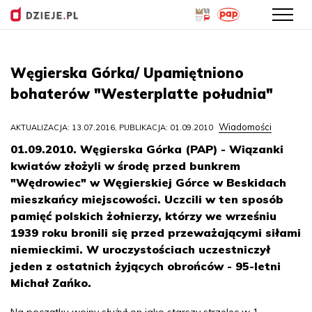
Przejdź
do
Węgierska Górka/ Upamiętniono
treści
bohaterów "Westerplatte południa"
Wiadomości
AKTUALIZACJA: 13.07.2016, PUBLIKACJA: 01.09.2010
01.09.2010. Węgierska Górka (PAP) - Wiązanki
kwiatów złożyli w środę przed bunkrem
"Wędrowiec" w Węgierskiej Górce w Beskidach
mieszkańcy miejscowości. Uczcili w ten sposób
pamięć polskich żołnierzy, którzy we wrześniu
1939 roku bronili się przed przeważającymi siłami
niemieckimi. W uroczystościach uczestniczył
jeden z ostatnich żyjących obrońców - 95-letni
Michał Zańko.