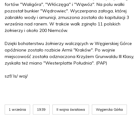
fortów "Waligóra", "Włóczęga" i "Wąwóz". Na polu walki
pozostał bunkier "Wędrowiec". Wyczerpana załoga, której
zabrakło wody i amunicji, zmuszona została do kapitulacji 3
września nad ranem. W trakcie walk zginęło 11 polskich
żołnierzy i około 200 Niemców.
Dzięki bohaterstwu żołnierzy walczących w Węgierskiej Górce
opóźnione zostało rozbicie Armii "Kraków". Po wojnie
miejscowość została odznaczona Krzyżem Grunwaldu III Klasy,
zyskała też miano "Westerplatte Południa". (PAP)
szf/ ls/ woj/
1 września
1939
II wojna światowa
Węgierska Górka