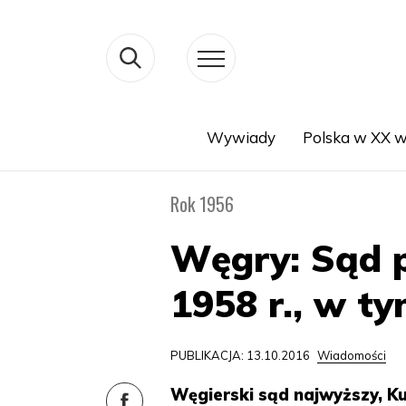
Wywiady
Polska w XX w
Search
Rok 1956
Węgry: Sąd 
1958 r., w t
PUBLIKACJA: 13.10.2016
Wiadomości
Węgierski sąd najwyższy, K