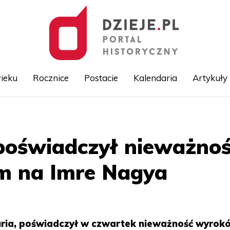
ieku
Rocznice
Postacie
Kalendaria
Artykuły
Przejdź
do
treści
poświadczył nieważno
ym na Imre Nagya
uria, poświadczył w czwartek nieważność wyrok