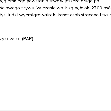
ęgierskiego powstania trwały jeszcze długo po
ściowego zrywu. W czasie walk zginęło ok. 2700 osó
s. ludzi wyemigrowało; kilkaset osób stracono i tysi
rzykowska (PAP)