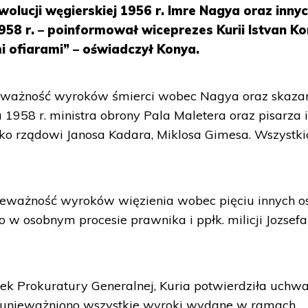
olucji węgierskiej 1956 r. Imre Nagya oraz inny
8 r. – poinformował wiceprezes Kurii Istvan Ko
mi ofiarami” – oświadczył Konya.
eważność wyroków śmierci wobec Nagya oraz skaza
1958 r. ministra obrony Pala Maletera oraz pisarza 
ko rządowi Janosa Kadara, Miklosa Gimesa. Wszystki
ieważność wyroków więzienia wobec pięciu innych o
 w osobnym procesie prawnika i ppłk. milicji Jozsefa
ek Prokuratury Generalnej, Kuria potwierdziła uchwa
ej unieważniono wszystkie wyroki wydane w ramach