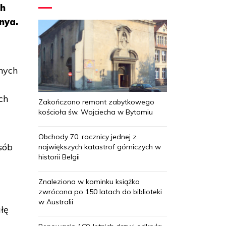
ch
nya.
nych
i
ch
Zakończono remont zabytkowego
kościoła św. Wojciecha w Bytomiu
Obchody 70. rocznicy jednej z
sób
największych katastrof górniczych w
historii Belgii
Znaleziona w kominku książka
zwrócona po 150 latach do biblioteki
w Australii
łę