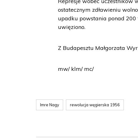
Represje wobec uczestników w
ostatecznym zdławieniu wolno
upadku powstania ponad 200 ty
uwięziono.
Z Budapesztu Małgorzata Wy
mw/ klm/ mc/
Imre Nagy
rewolucja węgierska 1956