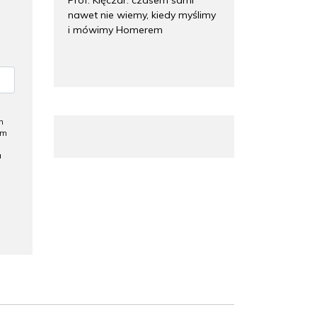
nawet nie wiemy, kiedy myślimy
i mówimy Homerem
h
ym
a