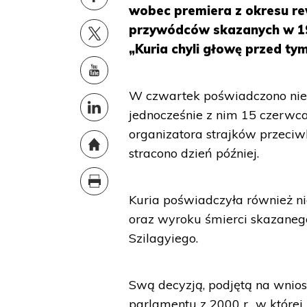
wobec premiera z okresu rew
przywódców skazanych w 195
„Kuria chyli głowę przed ty
W czwartek poświadczono ni
jednocześnie z nim 15 czerwca 
organizatora strajków przeciw
stracono dzień później.
Kuria poświadczyła również n
oraz wyroku śmierci skazanego
Szilagyiego.
Swą decyzją, podjętą na wnios
parlamentu z 2000 r., w któr