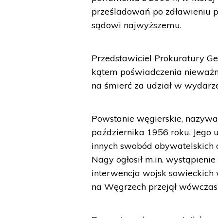
prześladowań po zdławieniu p
sądowi najwyższemu.
Przedstawiciel Prokuratury Gen
kątem poświadczenia nieważno
na śmierć za udział w wydarze
Powstanie węgierskie, nazywa
października 1956 roku. Jego 
innych swobód obywatelskich o
Nagy ogłosił m.in. wystąpieni
interwencja wojsk sowieckich
na Węgrzech przejął wówczas