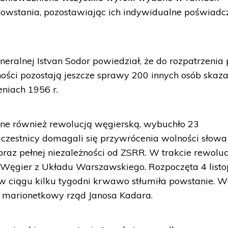
owstania, pozostawiając ich indywidualne poświadc
eralnej Istvan Sodor powiedział, że do rozpatrzenia
ści pozostają jeszcze sprawy 200 innych osób skaz
niach 1956 r.
ne również rewolucją węgierską, wybuchło 23
uczestnicy domagali się przywrócenia wolności słowa 
raz pełnej niezależności od ZSRR. W trakcie rewoluc
e Węgier z Układu Warszawskiego. Rozpoczęta 4 list
 w ciągu kilku tygodni krwawo stłumiła powstanie. 
 marionetkowy rząd Janosa Kadara.