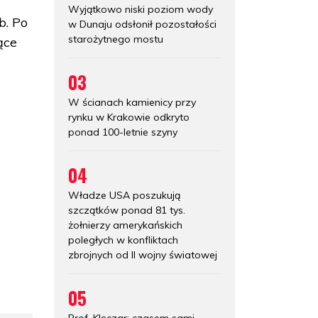
Wyjątkowo niski poziom wody
b. Po
w Dunaju odsłonił pozostałości
starożytnego mostu
ące
03
W ścianach kamienicy przy
rynku w Krakowie odkryto
ponad 100-letnie szyny
04
Władze USA poszukują
szczątków ponad 81 tys.
żołnierzy amerykańskich
poległych w konfliktach
zbrojnych od II wojny światowej
05
Prof. Klęczar: czasem sami