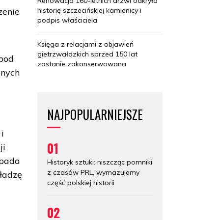
Renowacja 160-letnich drzwi odkryła
historię szczecińskiej kamienicy i
zenie
podpis właściciela
Księga z relacjami z objawień
gietrzwałdzkich sprzed 150 lat
 pod
zostanie zakonserwowana
anych
NAJPOPULARNIEJSZE
i
01
ji
opada
Historyk sztuki: niszcząc pomniki
z czasów PRL, wymazujemy
Władzę
część polskiej historii
02