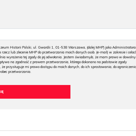
m Historii Polski, ul. Gwardii 1, 01-538 Warszawa, (dalej MHP) jako Administratora
 rzecz lub zlecenie MHP do przetwarzania moich danych osob. (e-mail) w zakresie i celac
 dnia wyrażenia tej zgody do jej odwołania. Jestem świadomy/a, że mam prawo w dowoln
wpływa na zgodność z prawem przetwarzania, którego dokonano na podstawie zgody
, że przysługuje mi prawo dostępu do moich danych, do ich sprostowania, do ograniczeni
wobec przetwarzania.