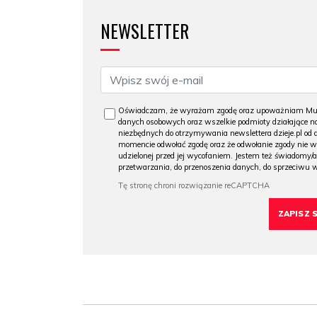
NEWSLETTER
Oświadczam, że wyrażam zgodę oraz upoważniam Muzeu
danych osobowych oraz wszelkie podmioty działające na
niezbędnych do otrzymywania newslettera dzieje.pl od
momencie odwołać zgodę oraz że odwołanie zgody nie 
udzielonej przed jej wycofaniem. Jestem też świadomy/a
przetwarzania, do przenoszenia danych, do sprzeciwu 