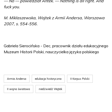
— No — powiedział Antek. — Nothing is all right. And
fuck you.
M. Miklaszewska, Wojtek z Armii Andersa, Warszawa
2007, s. 554-556.
Gabriela Sierocińska - Dec, pracownik działu edukacyjnego
Muzeum Historii Polski, nauczycielka języka polskiego
Armia Andersa
edukacja historyczna
II Korpus Polski
II wojna światowa
niedźwiedź Wojtek