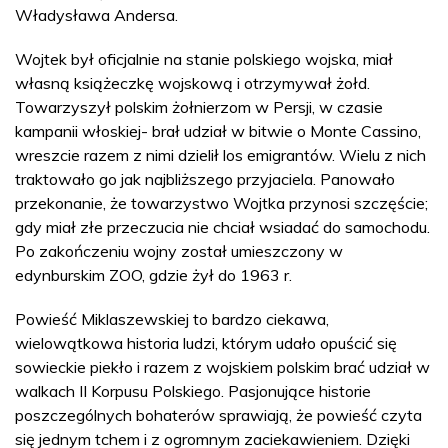
Władysława Andersa.
Wojtek był oficjalnie na stanie polskiego wojska, miał
własną książeczkę wojskową i otrzymywał żołd.
Towarzyszył polskim żołnierzom w Persji, w czasie
kampanii włoskiej- brał udział w bitwie o Monte Cassino,
wreszcie razem z nimi dzielił los emigrantów. Wielu z nich
traktowało go jak najbliższego przyjaciela. Panowało
przekonanie, że towarzystwo Wojtka przynosi szczęście;
gdy miał złe przeczucia nie chciał wsiadać do samochodu.
Po zakończeniu wojny został umieszczony w
edynburskim ZOO, gdzie żył do 1963 r.
Powieść Miklaszewskiej to bardzo ciekawa,
wielowątkowa historia ludzi, którym udało opuścić się
sowieckie piekło i razem z wojskiem polskim brać udział w
walkach II Korpusu Polskiego. Pasjonujące historie
poszczególnych bohaterów sprawiają, że powieść czyta
się jednym tchem i z ogromnym zaciekawieniem. Dzięki