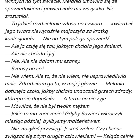
winnych na tym świecie. Melania umówiła się ze
spowiednikiem i powiedziała mu wszystko. Nie
zrozumiał.
— To jakieś rozdzielanie włosa na czworo — stwierdził.
Jego twarz niewyraźnie majaczyła za kratką
konfesjonału. — Nie na tym polega spowiedź.
— Ale ja czuję się tak, jakbym chciała jego śmierci.
— Ale nie chciałaś jej.
— Nie. Ale nie dałam mu szansy.
— Szansy na co?
— Nie wiem. Ale to, że nie wiem, nie usprawiedliwia
mnie. Zdradziłam go tu, w mojej głowie. — Melania
dotknęła czoła, jakby chciała unaocznić grzech zdrady,
którego się dopuściła. — A teraz on nie żyje.
— Mówiłaś, że nie był twoim mężem.
— Jakie to ma znaczenie? Gdyby Sowieci wkroczyli
miesiąc później, bylibyśmy małżeństwem.
— Nie złożyłaś przysięgi. Jesteś wolna. Czy chcesz
związać się z tym drugim człowiekiem? — Ksiądz celnie