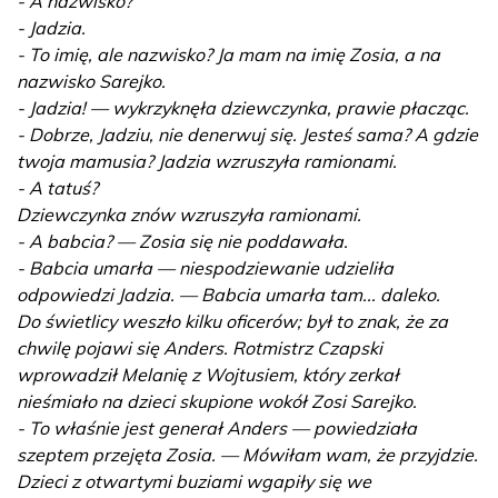
- A nazwisko?
- Jadzia.
- To imię, ale nazwisko? Ja mam na imię Zosia, a na
nazwisko Sarejko.
- Jadzia! — wykrzyknęła dziewczynka, prawie płacząc.
- Dobrze, Jadziu, nie denerwuj się. Jesteś sama? A gdzie
twoja mamusia? Jadzia wzruszyła ramionami.
- A tatuś?
Dziewczynka znów wzruszyła ramionami.
- A babcia? — Zosia się nie poddawała.
- Babcia umarła — niespodziewanie udzieliła
odpowiedzi Jadzia. — Babcia umarła tam... daleko.
Do świetlicy weszło kilku oficerów; był to znak, że za
chwilę pojawi się Anders. Rotmistrz Czapski
wprowadził Melanię z Wojtusiem, który zerkał
nieśmiało na dzieci skupione wokół Zosi Sarejko.
- To właśnie jest generał Anders — powiedziała
szeptem przejęta Zosia. — Mówiłam wam, że przyjdzie.
Dzieci z otwartymi buziami wgapiły się we