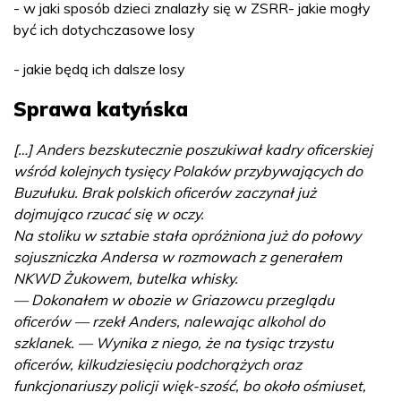
- w jaki sposób dzieci znalazły się w ZSRR- jakie mogły
być ich dotychczasowe losy
- jakie będą ich dalsze losy
Sprawa katyńska
[…] Anders bezskutecznie poszukiwał kadry oficerskiej
wśród kolejnych tysięcy Polaków przybywających do
Buzułuku. Brak polskich oficerów zaczynał już
dojmująco rzucać się w oczy.
Na stoliku w sztabie stała opróżniona już do połowy
sojuszniczka Andersa w rozmowach z generałem
NKWD Żukowem, butelka whisky.
— Dokonałem w obozie w Griazowcu przeglądu
oficerów — rzekł Anders, nalewając alkohol do
szklanek. — Wynika z niego, że na tysiąc trzystu
oficerów, kilkudziesięciu podchorążych oraz
funkcjonariuszy policji więk-szość, bo około ośmiuset,