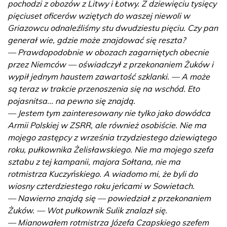
pochodzi z obozów z Litwy i Łotwy. Z dziewięciu tysięcy
pięciuset oficerów wziętych do waszej niewoli w
Griazowcu odnaleźliśmy stu dwudziestu pięciu. Czy pan
generał wie, gdzie może znajdować się reszta?
— Prawdopodobnie w obozach zagarniętych obecnie
przez Niemców — oświadczył z przekonaniem Żuków i
wypił jednym haustem zawartość szklanki. — A może
są teraz w trakcie przenoszenia się na wschód. Eto
pojasnitsa... na pewno się znajdą.
— Jestem tym zainteresowany nie tylko jako dowódca
Armii Polskiej w ZSRR, ale również osobiście. Nie ma
mojego zastępcy z września trzydziestego dziewiątego
roku, pułkownika Żelisławskiego. Nie ma mojego szefa
sztabu z tej kampanii, majora Sołtana, nie ma
rotmistrza Kuczyńskiego. A wiadomo mi, że byli do
wiosny czterdziestego roku jeńcami w Sowietach.
— Nawierno znajdą się — powiedział z przekonaniem
Żuków. — Wot pułkownik Sulik znalazł się.
— Mianowałem rotmistrza Józefa Czapskiego szefem