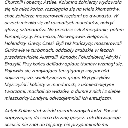
Churchill i obecny, Attlee. Kolumna żołnierzy wydawała
się nie mieć końca, rozciągała się na wiele kilometrów,
choć żołnierze maszerowali rzędami po dwunastu. W
oczach mieniło się od rozmaitych mundurów, nakryć
głowy, sztandarów. Na przedzie szli Amerykanie, potem
Europejczycy: Fran¬cuzi, Norwegowie, Belgowie,
Holendrzy, Grecy, Czesi. Byli też Irańczycy, maszerowali
Gurkowie w turbanach, oddziały arabskie w fezach,
przedstawiciele Australii, Kanady, Południowej Afryki i
Brazylii. Przy końcu defilady aplauz tłumów wzmógł się.
Pojawiła się zamykająca ten gigantyczny pochód
najliczniejsza, wielotysięczna grupa Brytyjczyków.
Mężczyźni i kobiety w mundurach, z uśmiechniętymi
twarzami, machali do widzów, a dumni z nich i z siebie
mieszkańcy Londynu odwzajemniali ich entuzjazm.
Antek Kalina stał wśród rozradowanych ludzi. Poczuł
napływającą do serca dziwną gorycz. Tak dławiącego
uczucia nie znał do tej pory, nie przypominało mu