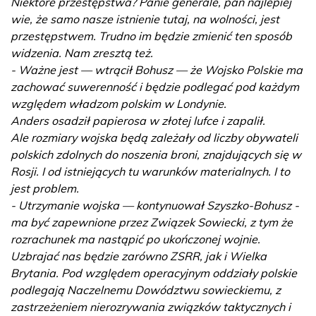
Niektóre przestępstwa? Panie generale, pan najlepiej
wie, że samo nasze istnienie tutaj, na wolności, jest
przestępstwem. Trudno im będzie zmienić ten sposób
widzenia. Nam zresztą też.
- Ważne jest — wtrącił Bohusz — że Wojsko Polskie ma
zachować suwerenność i będzie podlegać pod każdym
względem władzom polskim w Londynie.
Anders osadził papierosa w złotej lufce i zapalił.
Ale rozmiary wojska będą zależały od liczby obywateli
polskich zdolnych do noszenia broni, znajdujących się w
Rosji. I od istniejących tu warunków materialnych. I to
jest problem.
- Utrzymanie wojska — kontynuował Szyszko-Bohusz -
ma być zapewnione przez Związek Sowiecki, z tym że
rozrachunek ma nastąpić po ukończonej wojnie.
Uzbrajać nas będzie zarówno ZSRR, jak i Wielka
Brytania. Pod względem operacyjnym oddziały polskie
podlegają Naczelnemu Dowództwu sowieckiemu, z
zastrzeżeniem nierozrywania związków taktycznych i