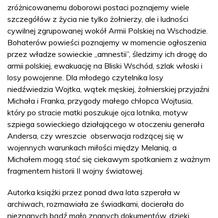
zróżnicowanemu doborowi postaci poznajemy wiele
szczegółów z życia nie tylko żołnierzy, ale i ludności
cywilnej zgrupowanej wokół Armii Polskiej na Wschodzie.
Bohaterów powieści poznajemy w momencie ogłoszenia
przez władze sowieckie „amnestii”, śledzimy ich drogę do
armii polskiej, ewakuację na Bliski Wschód, szlak włoski i
losy powojenne. Dla młodego czytelnika losy
niedźwiedzia Wojtka, wątek męskiej, żołnierskiej przyjaźni
Michała i Franka, przygody małego chłopca Wojtusia,
który po stracie matki poszukuje ojca lotnika, motyw
szpiega sowieckiego działającego w otoczeniu generała
Andersa, czy wreszcie obserwacja rodzącej się w
wojennych warunkach miłości między Melanią, a
Michałem mogą stać się ciekawym spotkaniem z ważnym
fragmentem historii II wojny światowej.
Autorka książki przez ponad dwa lata szperała w
archiwach, rozmawiała ze świadkami, docierała do
nieznanych bądź mało znanych dokumentów, dzięki