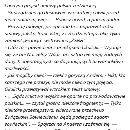
Londynu projekt umowy polsko-radzieckiej.
- Sporządzono go dosłownie w ostatniej chwili przed
moim odlotem, więc… - Bohusz urwał, a potem dodał:
- Prawdę mówiąc, przepisano bez poprawek tekst
umowy polsko-francuskiej z czterdziestego roku, tylko
zamiast „Francja” wstawiono „ZSRR”.
- Otóż to – powiedział z przekąsem Okulicki. - Wydaje
się, że ani Naczelny Wódz, ani sztab nie mają żadnych
danych orientacyjnych co do panujących tu warunków i
możliwości.
- Jak mogliby mieć? — rzekł z goryczą Anders. - Nikt, kto
sam tego nie przeżył, nie może mieć o tym pojęcia.
Okulicki przelatywał wzrokiem tekst umowy.
- „...Sądownictwo wojskowe oparte na prawodawstwie
polskim... — czytał głośno niektóre fragmenty. — Tylko
niektóre przestępstwa, skierowane przeciwko
Związkowi Sowieckiemu, będą podlegać sądom
sowieckim". — Spojrzał na Andersa i zaśmiał się. —