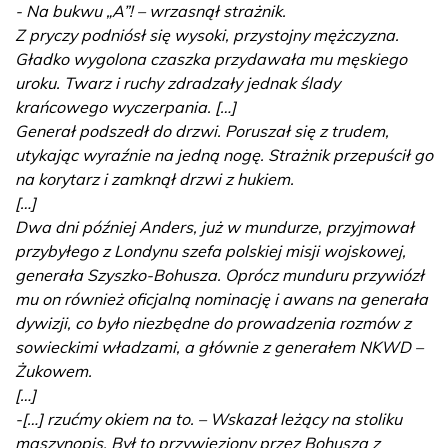
- Na bukwu „A”! – wrzasnął strażnik.
Z pryczy podniósł się wysoki, przystojny mężczyzna.
Gładko wygolona czaszka przydawała mu męskiego
uroku. Twarz i ruchy zdradzały jednak ślady
krańcowego wyczerpania. […]
Generał podszedł do drzwi. Poruszał się z trudem,
utykając wyraźnie na jedną nogę. Strażnik przepuścił go
na korytarz i zamknął drzwi z hukiem.
[…]
Dwa dni później Anders, już w mundurze, przyjmował
przybyłego z Londynu szefa polskiej misji wojskowej,
generała Szyszko-Bohusza. Oprócz munduru przywiózł
mu on również oficjalną nominację i awans na generała
dywizji, co było niezbędne do prowadzenia rozmów z
sowieckimi władzami, a głównie z generałem NKWD –
Żukowem.
[…]
-[…] rzućmy okiem na to. – Wskazał leżący na stoliku
maszynopis. Był to przywieziony przez Bohusza z