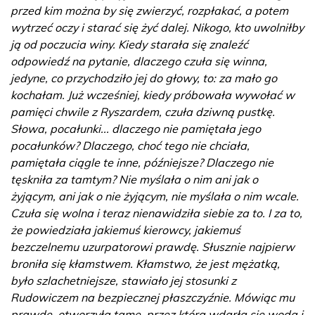
przed kim można by się zwierzyć, rozpłakać, a potem
wytrzeć oczy i starać się żyć dalej. Nikogo, kto uwolniłby
ją od poczucia winy. Kiedy starała się znaleźć
odpowiedź na pytanie, dlaczego czuła się winna,
jedyne, co przychodziło jej do głowy, to: za mało go
kochałam. Już wcześniej, kiedy próbowała wywołać w
pamięci chwile z Ryszardem, czuła dziwną pustkę.
Słowa, pocałunki... dlaczego nie pamiętała jego
pocałunków? Dlaczego, choć tego nie chciała,
pamiętała ciągle te inne, późniejsze? Dlaczego nie
tęskniła za tamtym? Nie myślała o nim ani jak o
żyjącym, ani jak o nie żyjącym, nie myślała o nim wcale.
Czuła się wolna i teraz nienawidziła siebie za to. I za to,
że powiedziała jakiemuś kierowcy, jakiemuś
bezczelnemu uzurpatorowi prawdę. Słusznie najpierw
broniła się kłamstwem. Kłamstwo, że jest mężatką,
było szlachetniejsze, stawiało jej stosunki z
Rudowiczem na bezpiecznej płaszczyźnie. Mówiąc mu
prawdę, otworzyła tamę, przez którą wdarła się woda i