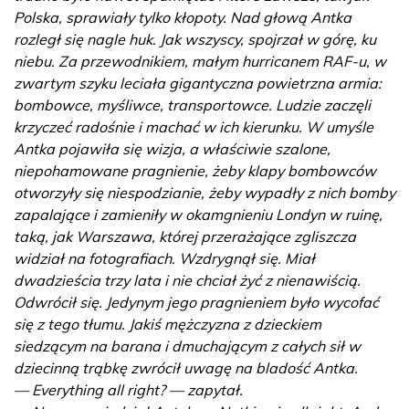
Polska, sprawiały tylko kłopoty. Nad głową Antka
rozległ się nagle huk. Jak wszyscy, spojrzał w górę, ku
niebu. Za przewodnikiem, małym hurricanem RAF-u, w
zwartym szyku leciała gigantyczna powietrzna armia:
bombowce, myśliwce, transportowce. Ludzie zaczęli
krzyczeć radośnie i machać w ich kierunku. W umyśle
Antka pojawiła się wizja, a właściwie szalone,
niepohamowane pragnienie, żeby klapy bombowców
otworzyły się niespodzianie, żeby wypadły z nich bomby
zapalające i zamieniły w okamgnieniu Londyn w ruinę,
taką, jak Warszawa, której przerażające zgliszcza
widział na fotografiach. Wzdrygnął się. Miał
dwadzieścia trzy lata i nie chciał żyć z nienawiścią.
Odwrócił się. Jedynym jego pragnieniem było wycofać
się z tego tłumu. Jakiś mężczyzna z dzieckiem
siedzącym na barana i dmuchającym z całych sił w
dziecinną trąbkę zwrócił uwagę na bladość Antka.
— Everything all right? — zapytał.