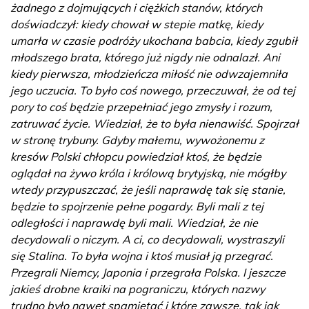
żadnego z dojmujących i ciężkich stanów, których
doświadczył: kiedy chował w stepie matkę, kiedy
umarła w czasie podróży ukochana babcia, kiedy zgubił
młodszego brata, którego już nigdy nie odnalazł. Ani
kiedy pierwsza, młodzieńcza miłość nie odwzajemniła
jego uczucia. To było coś nowego, przeczuwał, że od tej
pory to coś będzie przepełniać jego zmysły i rozum,
zatruwać życie. Wiedział, że to była nienawiść. Spojrzał
w stronę trybuny. Gdyby małemu, wywożonemu z
kresów Polski chłopcu powiedział ktoś, że będzie
oglądał na żywo króla i królową brytyjską, nie mógłby
wtedy przypuszczać, że jeśli naprawdę tak się stanie,
będzie to spojrzenie pełne pogardy. Byli mali z tej
odległości i naprawdę byli mali. Wiedział, że nie
decydowali o niczym. A ci, co decydowali, wystraszyli
się Stalina. To była wojna i ktoś musiał ją przegrać.
Przegrali Niemcy, Japonia i przegrała Polska. I jeszcze
jakieś drobne kraiki na pograniczu, których nazwy
trudno było nawet spamiętać i które zawsze, tak jak