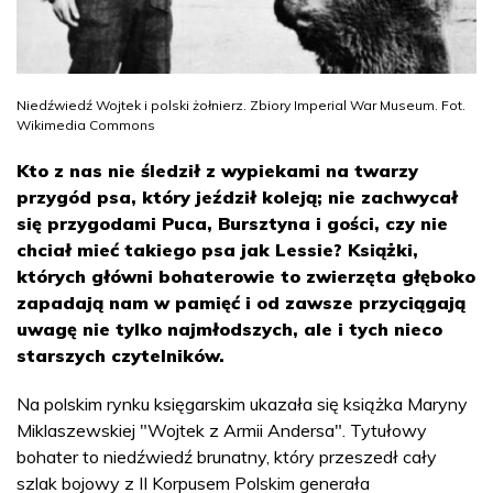
Niedźwiedź Wojtek i polski żołnierz. Zbiory Imperial War Museum. Fot.
Wikimedia Commons
Kto z nas nie śledził z wypiekami na twarzy
przygód psa, który jeździł koleją; nie zachwycał
się przygodami Puca, Bursztyna i gości, czy nie
chciał mieć takiego psa jak Lessie? Książki,
których główni bohaterowie to zwierzęta głęboko
zapadają nam w pamięć i od zawsze przyciągają
uwagę nie tylko najmłodszych, ale i tych nieco
starszych czytelników.
Na polskim rynku księgarskim ukazała się książka Maryny
Miklaszewskiej "Wojtek z Armii Andersa". Tytułowy
bohater to niedźwiedź brunatny, który przeszedł cały
szlak bojowy z II Korpusem Polskim generała