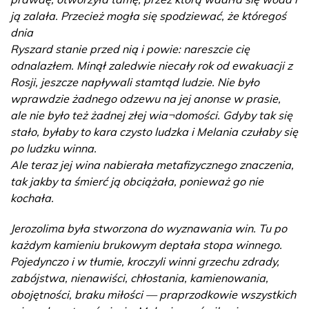
ją zalała. Przecież mogła się spodziewać, że któregoś
dnia
Ryszard stanie przed nią i powie: nareszcie cię
odnalazłem. Minął zaledwie niecały rok od ewakuacji z
Rosji, jeszcze napływali stamtąd ludzie. Nie było
wprawdzie żadnego odzewu na jej anonse w prasie,
ale nie było też żadnej złej wia¬domości. Gdyby tak się
stało, byłaby to kara czysto ludzka i Melania czułaby się
po ludzku winna.
Ale teraz jej wina nabierała metafizycznego znaczenia,
tak jakby ta śmierć ją obciążała, ponieważ go nie
kochała.
Jerozolima była stworzona do wyznawania win. Tu po
każdym kamieniu brukowym deptała stopa winnego.
Pojedynczo i w tłumie, kroczyli winni grzechu zdrady,
zabójstwa, nienawiści, chłostania, kamienowania,
obojętności, braku miłości — praprzodkowie wszystkich