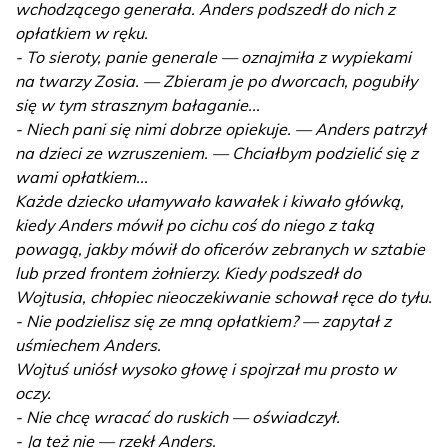
wchodzącego generała. Anders podszedł do nich z
opłatkiem w ręku.
- To sieroty, panie generale — oznajmiła z wypiekami
na twarzy Zosia. — Zbieram je po dworcach, pogubiły
się w tym strasznym bałaganie...
- Niech pani się nimi dobrze opiekuje. — Anders patrzył
na dzieci ze wzruszeniem. — Chciałbym podzielić się z
wami opłatkiem...
Każde dziecko ułamywało kawałek i kiwało główką,
kiedy Anders mówił po cichu coś do niego z taką
powagą, jakby mówił do oficerów zebranych w sztabie
lub przed frontem żołnierzy. Kiedy podszedł do
Wojtusia, chłopiec nieoczekiwanie schował ręce do tyłu.
- Nie podzielisz się ze mną opłatkiem? — zapytał z
uśmiechem Anders.
Wojtuś uniósł wysoko głowę i spojrzał mu prosto w
oczy.
- Nie chcę wracać do ruskich — oświadczył.
- Ja też nie — rzekł Anders.