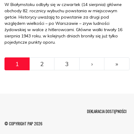
W Białymstoku odbyły się w czwartek (14 sierpnia) główne
obchody 82. rocznicy wybuchu powstania w miejscowym
getcie. Historycy uważają to powstanie za drugi pod
względem wielkości – po Warszawie – zryw ludności
żydowskiej w walce z hitlerowcami. Główne walki trwały 16
sierpnia 1943 roku, w kolejnych dniach broniły się już tylko
pojedyncze punkty oporu.
Pagination
»
Ostat
1
2
3
›
»
Menu Footer
DEKLARACJA DOSTĘPNOŚCI
© COPYRIGHT PAP 2026