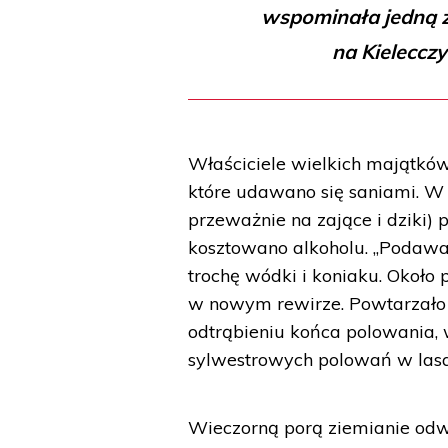
wspominała jedną 
na Kieleccz
Właściciele wielkich majątków
które udawano się saniami. W
przeważnie na zające i dziki) 
kosztowano alkoholu. „Podawan
trochę wódki i koniaku. Około
w nowym rewirze. Powtarzało s
odtrąbieniu końca polowania,
sylwestrowych polowań w lasa
Wieczorną porą ziemianie odwi