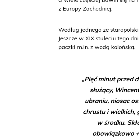
z Europy Zachodniej.
Według jednego ze staropolsk
Jeszcze w XIX stuleciu tego d
paczki m.in. z wodą kolońską.
„Pięć minut przed d
służący, Wincent
ubraniu, niosąc ost
chrustu i wielkich,
w środku. Skł
obowiązkowo +że