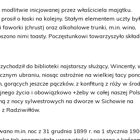
 modlitwie inicjowanej przez właściciela majątku.
 prosił o łaski na kolejny. Stałym elementem uczty by
i i faworki (chrust) oraz alkoholowe trunki, m.in. wino,
oszono nimi toasty. Poczęstunkowi towarzyszyło skła
ychodził do biblioteki najstarszy służący, Wincenty, 
ecznym ubraniu, niosąc ostrożnie na wielkiej tacy ponc
ich, gorących jeszcze pączków, z konfiturą z róży w śro
jnego życia i obowiązkowo +żeby w całej naszej Pol
dną z nocy sylwestrowych na dworze w Sichowie na
 z Radziwiłłów.
ano m.in. noc z 31 grudnia 1899 r. na 1 stycznia 1900
ecka tak zapamiętała uroczystości związane z końce