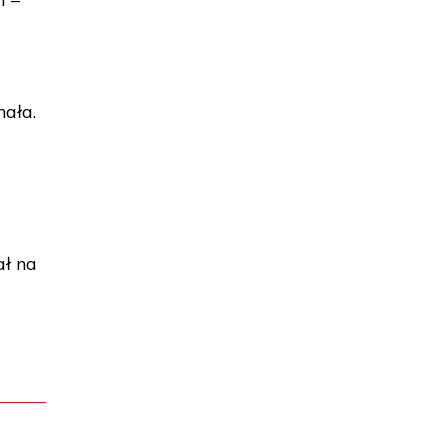
nała.
ał na