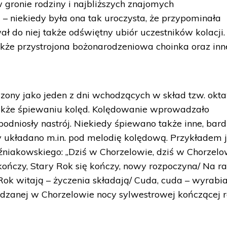
gronie rodziny i najbliższych znajomych
 – niekiedy była ona tak uroczysta, że przypominała
ł do niej także odświętny ubiór uczestników kolacji.
akże przystrojona bożonarodzeniowa choinka oraz inn
zony jako jeden z dni wchodzących w skład tzw. okt
także śpiewaniu kolęd. Kolędowanie wprowadzało
dniosły nastrój. Niekiedy śpiewano także inne, bard
ty układano m.in. pod melodię kolędową. Przykładem j
źniakowskiego: „Dziś w Chorzelowie, dziś w Chorzelo
kończy, Stary Rok się kończy, nowy rozpoczyna/ Na r
ok witają – życzenia składają/ Cuda, cuda – wyrabiaj
ędzanej w Chorzelowie nocy sylwestrowej kończącej 