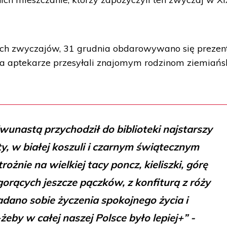
ich zwyczajów, 31 grudnia obdarowywano się prezen
nia aptekarze przesyłali znajomym rodzinom ziemiań
wunastą przychodził do biblioteki najstarszy
y, w białej koszuli i czarnym świątecznym
rożnie na wielkiej tacy poncz, kieliszki, górę
 gorących jeszcze pączków, z konfiturą z róży
adano sobie życzenia spokojnego życia i
by w całej naszej Polsce było lepiej+” -