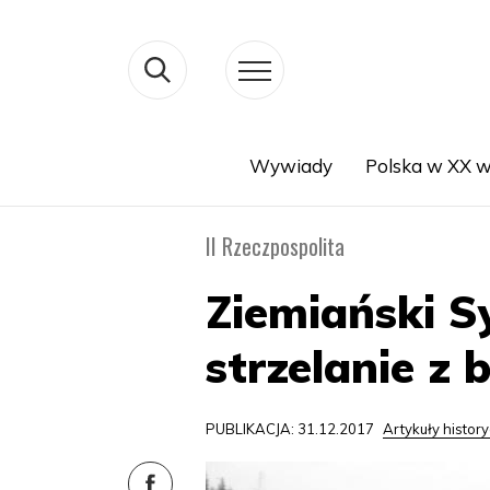
Wywiady
Polska w XX w
Search
II Rzeczpospolita
Ziemiański S
strzelanie z 
PUBLIKACJA: 31.12.2017
Artykuły histor