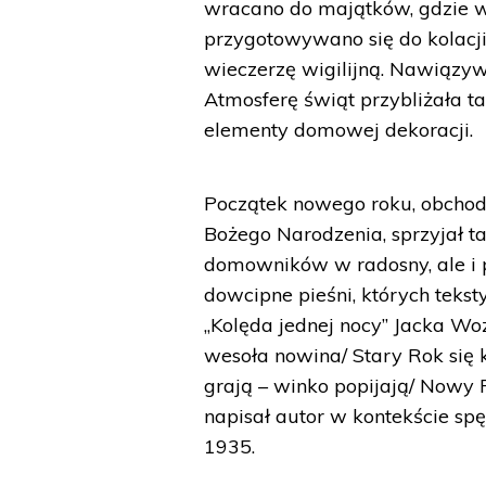
wracano do majątków, gdzie w 
przygotowywano się do kolacji
wieczerzę wigilijną. Nawiązywa
Atmosferę świąt przybliżała t
elementy domowej dekoracji.
Początek nowego roku, obchod
Bożego Narodzenia, sprzyjał 
domowników w radosny, ale i po
dowcipne pieśni, których teks
„Kolęda jednej nocy” Jacka Wo
wesoła nowina/ Stary Rok się 
grają – winko popijają/ Nowy R
napisał autor w kontekście sp
1935.