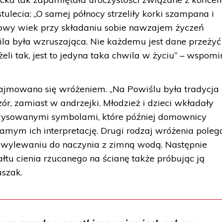
ulecia: „O samej północy strzeliły korki szampana i
owy wiek przy składaniu sobie nawzajem życzeń
hwila była wzruszająca. Nie każdemu jest dane przeżyć
eli tak, jest to jedyna taka chwila w życiu” – wspomi
ajmowano się wróżeniem. „Na Powiślu była tradycja
r, zamiast w andrzejki. Młodzież i dzieci wkładały
narysowanymi symbolami, które później domownicy
amym ich interpretację. Drugi rodzaj wróżenia poleg
) i wylewaniu do naczynia z zimną wodą. Następnie
łtu cienia rzucanego na ścianę także próbując ją
uszak.