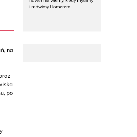
nawet nie wiemy, kiedy myślimy
i mówimy Homerem
ń, na
o
oraz
wiska
u, po
zy