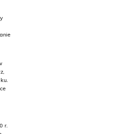
ły
danie
w
z,
dku.
sce
 r.
m –