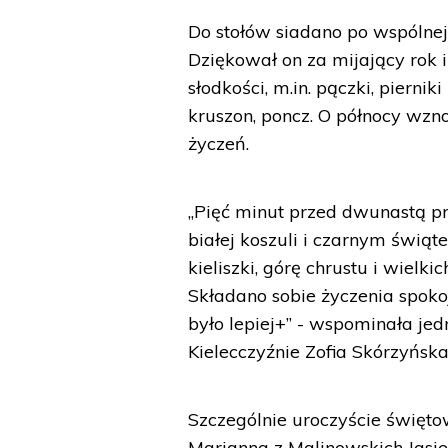
Do stołów siadano po wspólnej
Dziękował on za mijający rok i
słodkości, m.in. pączki, piernik
kruszon, poncz. O północy wzn
życzeń.
„Pięć minut przed dwunastą prz
białej koszuli i czarnym świąt
kieliszki, górę chrustu i wielk
Składano sobie życzenia spoko
było lepiej+” - wspominała je
Kielecczyźnie Zofia Skórzyńska
Szczególnie uroczyście świętow
Marianna z Malinowskich Jasi