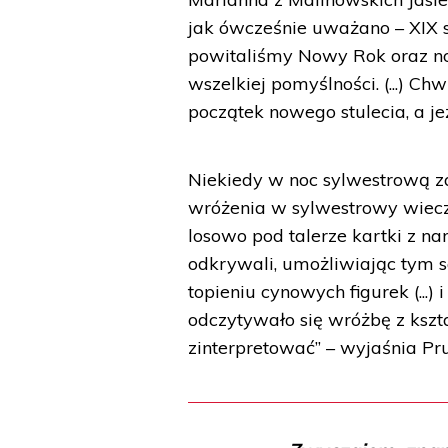
jak ówcześnie uważano – XIX st
powitaliśmy Nowy Rok oraz n
wszelkiej pomyślności. (...) C
początek nowego stulecia, a jeż
Niekiedy w noc sylwestrową z
wróżenia w sylwestrowy wieczó
losowo pod talerze kartki z 
odkrywali, umożliwiając tym s
topieniu cynowych figurek (...
odczytywało się wróżbę z kszta
zinterpretować” – wyjaśnia Pr