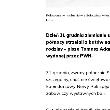
Polowanie w nadleśnictwie Sołotwina, w la
NAC
Dzień 31 grudnia ziemianie 
północy strzelali z batów na
rodziny – pisze Tomasz Ada
wydanej przez PWN.
31 grudnia, zwany potocznie S
szczególny, choć nie świętowa
kalendarzowy Nowy Rok spędza
zabaw czy wystawnych bali.
O wiele częściej bawili się na