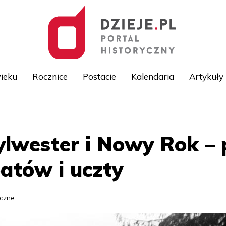
ieku
Rocznice
Postacie
Kalendaria
Artykuły
Przejdź
do
treści
ylwester i Nowy Rok – 
batów i uczty
yczne