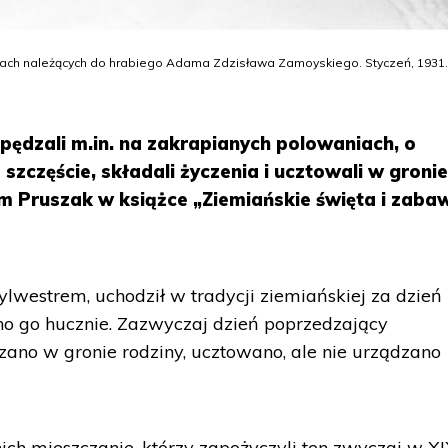
sach należących do hrabiego Adama Zdzisława Zamoyskiego. Styczeń, 1931.
spędzali m.in. na zakrapianych polowaniach, o
 szczęście, składali życzenia i ucztowali w groni
m Pruszak w książce „Ziemiańskie święta i zaba
ylwestrem, uchodził w tradycji ziemiańskiej za dzień
no go hucznie. Zazwyczaj dzień poprzedzający
no w gronie rodziny, ucztowano, ale nie urządzano
 nich mieszczanie, którzy zapożyczyli ten zwyczaj w XI