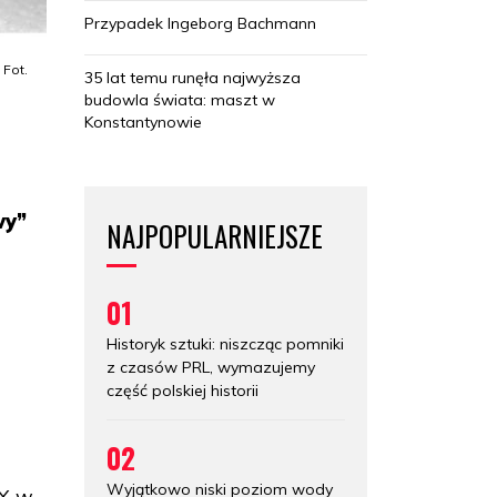
Przypadek Ingeborg Bachmann
 Fot.
35 lat temu runęła najwyższa
budowla świata: maszt w
Konstantynowie
e
wy”
NAJPOPULARNIEJSZE
01
Historyk sztuki: niszcząc pomniki
z czasów PRL, wymazujemy
część polskiej historii
02
Wyjątkowo niski poziom wody
X w.