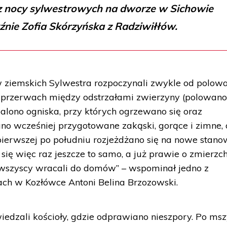
z nocy sylwestrowych na dworze w Sichowie
yźnie Zofia Skórzyńska z Radziwiłłów.
 ziemskich Sylwestra rozpoczynali zwykle od polowa
 przerwach między odstrzałami zwierzyny (polowan
palono ogniska, przy których ogrzewano się oraz
o wcześniej przygotowane zakąski, gorące i zimne, 
 pierwszej po południu rozjeżdżano się na nowe stano
ię więc raz jeszcze to samo, a już prawie o zmierzch
 wszyscy wracali do domów” – wspominał jedno z
ch w Kozłówce Antoni Belina Brzozowski.
edzali kościoły, gdzie odprawiano nieszpory. Po ms