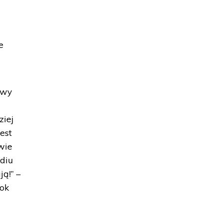
e
awy
ziej
est
wie
adiu
ą!” –
rok