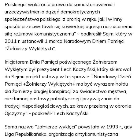
Polskiego, walcząc o prawo do samostanowienia i
urzeczywistnienia dążeń demokratycznych
społeczeństwa polskiego, z bronią w ręku, jak i w inny
sposób przeciwstawili się sowieckiej agresji i narzuconemu
siłą reżimowi komunistycznemu" - podkreślił Sejm, który w
2011 r. ustanowił 1 marca Narodowym Dniem Pamięci
"Żołnierzy Wyklętych".
Inicjatorem Dnia Pamięci poświęconego Żołnierzom
Wyklętym był prezydent Lech Kaczyński, który skierował
do Sejmu projekt ustawy w tej sprawie. "Narodowy Dzień
Pamięci +Żołnierzy Wyklętych+ ma być wyrazem hołdu
dla żołnierzy drugiej konspiracji za świadectwo męstwa,
niezłomnej postawy patriotycznej i przywiązania do
tradycji niepodległościowych, za krew przelaną w obronie
Ojczyzny" - podkreślił Lech Kaczyński.
Sama nazwa "żołnierze wyklęci" powstała w 1993 r., gdy
Liga Republikańska, organizacja antykomunistyczna