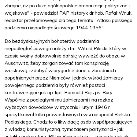
zbrojne, aż po duże ogólnopolskie organizacje polityczne i
wojskowe" - powiedział PAP historyk dr hab. Rafał Wnuk,
redaktor przełomowego dla tego tematu "Atlasu polskiego
podziemia niepodległościowego 1944 1956".
Do bezdyskusyjnych bohaterów podziemia
niepodległościowego należy rtm. Witold Pilecki, który w
czasie wojny dobrowolnie dał się wywieźć do obozu w
Auschwitz, żeby zorganizować tam konspirację
wojskową i zdobyć wiarygodne dane o zbrodniach
popełnianych przez Niemców. Jednak wśród żołnierzy
powojennego podziemia były również postaci
kontrowersyjne jak np. kpt. Romuald Rajs ps. Bury.
Wspólnie z podległymi mu żołnierzami i na rozkaz
wyższych dowódców w styczniu i lutym 1946 r.
spacyfikował kilka prawosławnych wsi nieopodal Bielska
Podlaskiego. Chodziło o likwidację osób współpracujących
z władzą komunistyczną, tymczasem partyzanci - jak
ustaliła prokuratura IPN w Białymstoku - zamordowali ok.