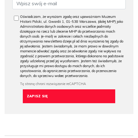
Oświadczam, że wyrażam zgodę oraz upoważniam Muzeum
Historii Polski, ul. Gwardii 1, 01-538 Warszawa, (dalej MHP) jako
Administratora danych osobowych oraz wszelkie podmioty
działające na rzecz lub zlecenie MHP do przetwarzania moich
danych osob. (e-mail) w zakresie i celach niezbędnych do
otrzymywania newslettera dzieje.pl od dnia wyrażenia tej zgody do
jej odwołania. Jestem świadomy/a, że mam prawo w dowolnym
momencie odwołać zgodę oraz że odwołanie zgody nie wpływa na
zgodność z prawem przetwarzania, którego dokonano na podstawie
zgody udzielonej przed jej wycofaniem. Jestem też świadomy/a, że
przysługuje mi prawo dostępu do moich danych, do ich
sprostowania, do ograniczenia przetwarzania, do przenoszenia
danych, do sprzeciwu wobec przetwarzania.