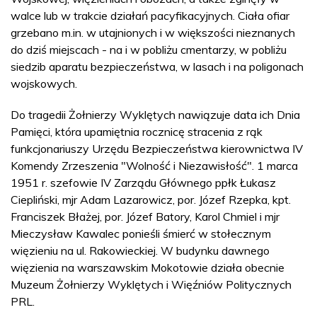
walce lub w trakcie działań pacyfikacyjnych. Ciała ofiar
grzebano m.in. w utajnionych i w większości nieznanych
do dziś miejscach - na i w pobliżu cmentarzy, w pobliżu
siedzib aparatu bezpieczeństwa, w lasach i na poligonach
wojskowych.
Do tragedii Żołnierzy Wyklętych nawiązuje data ich Dnia
Pamięci, która upamiętnia rocznicę stracenia z rąk
funkcjonariuszy Urzędu Bezpieczeństwa kierownictwa IV
Komendy Zrzeszenia "Wolność i Niezawisłość". 1 marca
1951 r. szefowie IV Zarządu Głównego ppłk Łukasz
Ciepliński, mjr Adam Lazarowicz, por. Józef Rzepka, kpt.
Franciszek Błażej, por. Józef Batory, Karol Chmiel i mjr
Mieczysław Kawalec ponieśli śmierć w stołecznym
więzieniu na ul. Rakowieckiej. W budynku dawnego
więzienia na warszawskim Mokotowie działa obecnie
Muzeum Żołnierzy Wyklętych i Więźniów Politycznych
PRL.