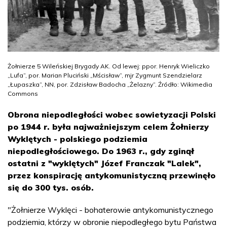
Żołnierze 5 Wileńskiej Brygady AK. Od lewej: ppor. Henryk Wieliczko
„Lufa”, por. Marian Pluciński „Mścisław”, mjr Zygmunt Szendzielarz
„Łupaszka”, NN, por. Zdzisław Badocha „Żelazny”. Źródło: Wikimedia
Commons
Obrona niepodległości wobec sowietyzacji Polski
po 1944 r. była najważniejszym celem Żołnierzy
Wyklętych - polskiego podziemia
niepodległościowego. Do 1963 r., gdy zginął
ostatni z "wyklętych" Józef Franczak "Lalek",
przez konspirację antykomunistyczną przewinęło
się do 300 tys. osób.
"Żołnierze Wyklęci - bohaterowie antykomunistycznego
podziemia, którzy w obronie niepodległego bytu Państwa