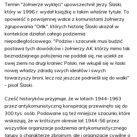
Termin "żołnierze wyklęci" upowszechnił Jerzy Ślaski,
który w 1996 r. wydał książkę o takim właśnie tytule. To
opowieść o powojennej walce z komunistami żołnierzy
zgrupowania "Orlik", których historię Ślaski ukazał w
kontekście działań całego podziemia
niepodległościowego. "Podziw i szacunek musi budzić
postawa tych dowódców i żołnierzy AK, którzy mimo tak
beznadziejnego położenia nie poddali się, nie uciekli ze
swej ziemi na drugi kraniec Polski, nie wkupili się w łaski
nowej władzy zdradą swych ideałów i swych
towarzyszy broni, lecz raz jeszcze podnieśli się do walki"
- pisał Ślaski.
Cześć historyków przyjmuje, że w latach 1944-1963
przez antykomunistyczną konspirację przewinęło się do
300 tys. osób. Podawane są też mniejsze szacunki, które
wskazują, że w krótszym okresie lat 1944-56 przez
wszystkie organizacje podziemia antykomunistycznego
(grupy o charakterze zbrojnym, ale i organizacje cywilne o