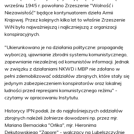
wrześniu 1945 r. powołano Zrzeszenie "Wolność i
Niezawisłość" będące kontynuatorem dzieła Armii
Krajowej. Przez kolejnych kilka lat to właśnie Zrzeszenie
WiN było najważniejszą i najliczniejszą z organizacji
konspiracyjnych.
"Ukierunkowano je na działania polityczne: propagandę
wyborczą, ujawnianie zbrodni systemu komunistycznego,
zapewnianie niezależnej od komunistów informacji. Jednak
w związku z działaniami NKWD i MBP nie zdołano w
pełni zdemobilizować oddziałów zbrojnych, które stały się
jedynym zabezpieczeniem konspiratorów oraz lokalnej
ludności przed represjami komunistycznego reżimu" -
czytamy w opracowaniu Instytutu.
Historycy IPN podali, że do najgłośniejszych oddziałów
zbrojnych należeli żołnierze dowodzeni np. przez mjr.
Mariana Bernaciaka "Orlika", mjr. Hieronima
Dekutowskiego "Zaporę" - walczący na Lubelszczyźnie