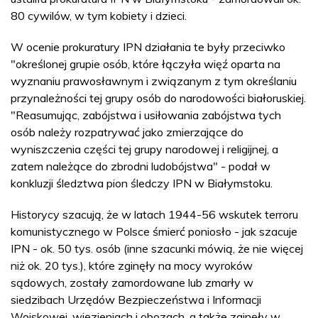
80 cywilów, w tym kobiety i dzieci.
W ocenie prokuratury IPN działania te były przeciwko
"określonej grupie osób, które łączyła więź oparta na
wyznaniu prawosławnym i związanym z tym określaniu
przynależności tej grupy osób do narodowości białoruskiej.
"Reasumując, zabójstwa i usiłowania zabójstwa tych
osób należy rozpatrywać jako zmierzające do
wyniszczenia części tej grupy narodowej i religijnej, a
zatem należące do zbrodni ludobójstwa" - podał w
konkluzji śledztwa pion śledczy IPN w Białymstoku.
Historycy szacują, że w latach 1944-56 wskutek terroru
komunistycznego w Polsce śmierć poniosło - jak szacuje
IPN - ok. 50 tys. osób (inne szacunki mówią, że nie więcej
niż ok. 20 tys.), które zginęły na mocy wyroków
sądowych, zostały zamordowane lub zmarły w
siedzibach Urzędów Bezpieczeństwa i Informacji
Wojskowej, więzieniach i obozach, a także zginęły w