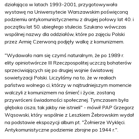
działająca w latach 1993-2001, przygotowywała
wystawę na Uniwersytecie Warszawskim poświęconą
podziemiu antykomunistycznemu z drugiej połowy lat 40. i
początku lat 50. ubiegłego stulecia. Szukano wówczas
wspólnej nazwy dla oddziałów, które po zajęciu Polski
przez Armię Czerwoną podjęły walkę z komunizmem.
"Wydawało nam się czymś naturalnym, że po 1989 r.
elity opiniotwórcze III Rzeczpospolitej uczczą bohaterów
sprzeciwiających się po drugiej wojnie światowej
sowietyzacji Polski. Liczyliśmy na to, że w realiach
państwa wolnego ci, którzy w najtrudniejszym momencie
walczyli z komunizmem na śmierć i życie, zostaną
przywróceni świadomości społecznej. Tymczasem była
głęboka cisza, tak jakby nie istnieli" - mówił PAP Grzegorz
Wąsowski, który wspólnie z Leszkiem Żebrowskim wydał
na podstawie ekspozycji album pt. "Żołnierze Wyklęci.
Antykomunistyczne podziemie zbrojne po 1944 r.".