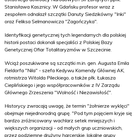
Stanisława Kasznicy. W Gdańsku profesor wraz z
zespołem odnalazł szczątki Danuty Siedzikówny "Inki"
oraz Feliksa Selmanowicza "Zagończyka".
Identyfikacji genetycznej tych legendarnych dla polskiej
historii postaci dokonali specjaliści z Polskiej Bazy
Genetycznej Ofiar Totalitaryzmów w Szczecinie.
Wciąż poszukiwane są szczątki m.in. gen. Augusta Emila
Fieldorfa "Nila" - szefa Kedywu Komendy Głównej AK,
rotmistrza Witolda Pileckiego, a także płk. Łukasza
Cieplińskiego i jego współpracowników z IV Zarządu
Głównego Zrzeszenia "Wolność i Niezawisłość".
Historycy zwracają uwagę, że termin "żołnierze wyklęci"
obejmuje niejednorodną grupę. "Pod tym pojęciem kryje się
bardzo zróżnicowany wachlarz setek mniejszych i
większych organizacji - od małych grup uczniowskich,
przez podziemne drużyny harcerskie, lokalne grupy