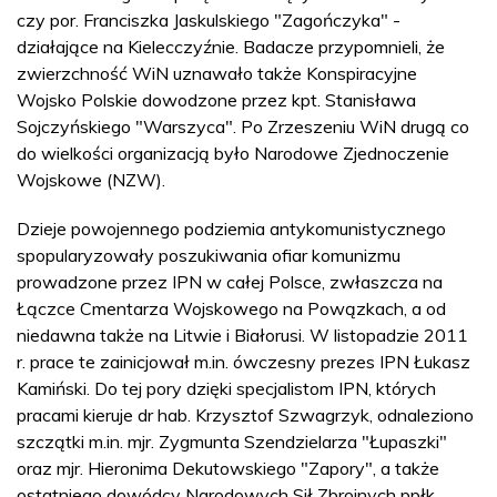
czy por. Franciszka Jaskulskiego "Zagończyka" -
działające na Kielecczyźnie. Badacze przypomnieli, że
zwierzchność WiN uznawało także Konspiracyjne
Wojsko Polskie dowodzone przez kpt. Stanisława
Sojczyńskiego "Warszyca". Po Zrzeszeniu WiN drugą co
do wielkości organizacją było Narodowe Zjednoczenie
Wojskowe (NZW).
Dzieje powojennego podziemia antykomunistycznego
spopularyzowały poszukiwania ofiar komunizmu
prowadzone przez IPN w całej Polsce, zwłaszcza na
Łączce Cmentarza Wojskowego na Powązkach, a od
niedawna także na Litwie i Białorusi. W listopadzie 2011
r. prace te zainicjował m.in. ówczesny prezes IPN Łukasz
Kamiński. Do tej pory dzięki specjalistom IPN, których
pracami kieruje dr hab. Krzysztof Szwagrzyk, odnaleziono
szczątki m.in. mjr. Zygmunta Szendzielarza "Łupaszki"
oraz mjr. Hieronima Dekutowskiego "Zapory", a także
ostatniego dowódcy Narodowych Sił Zbrojnych ppłk.