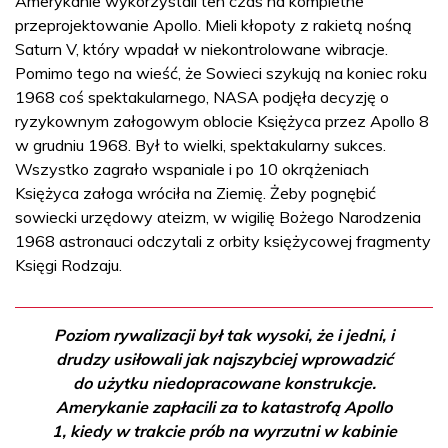
Amerykanie wykorzystali ten czas na kompletne
przeprojektowanie Apollo. Mieli kłopoty z rakietą nośną
Saturn V, który wpadał w niekontrolowane wibracje.
Pomimo tego na wieść, że Sowieci szykują na koniec roku
1968 coś spektakularnego, NASA podjęła decyzję o
ryzykownym załogowym oblocie Księżyca przez Apollo 8
w grudniu 1968. Był to wielki, spektakularny sukces.
Wszystko zagrało wspaniale i po 10 okrążeniach
Księżyca załoga wróciła na Ziemię. Żeby pognębić
sowiecki urzędowy ateizm, w wigilię Bożego Narodzenia
1968 astronauci odczytali z orbity księżycowej fragmenty
Księgi Rodzaju.
Poziom rywalizacji był tak wysoki, że i jedni, i
drudzy usiłowali jak najszybciej wprowadzić
do użytku niedopracowane konstrukcje.
Amerykanie zapłacili za to katastrofą Apollo
1, kiedy w trakcie prób na wyrzutni w kabinie