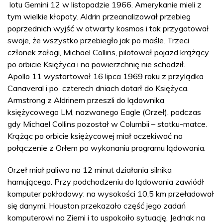
lotu Gemini 12 w listopadzie 1966. Amerykanie mieli z
tym wielkie kłopoty. Aldrin przeanalizował przebieg
poprzednich wyjść w otwarty kosmos i tak przygotował
swoje, że wszystko przebiegło jak po maśle. Trzeci
członek załogi, Michael Collins, pilotował pojazd krążący
po orbicie Księżyca i na powierzchnię nie schodził.
Apollo 11 wystartował 16 lipca 1969 roku z przylądka
Canaveral i po czterech dniach dotarł do Księżyca.
Armstrong z Aldrinem przeszli do lądownika
księżycowego LM, nazwanego Eagle (Orzeł), podczas
gdy Michael Collins pozostał w Columbii – statku-matce.
Krążąc po orbicie księżycowej miał oczekiwać na
połączenie z Orłem po wykonaniu programu lądowania.
Orzeł miał paliwa na 12 minut działania silnika
hamującego. Przy podchodzeniu do lądowania zawiódł
komputer pokładowy: na wysokości 10,5 km przeładował
się danymi. Houston przekazało część jego zadań
komputerowi na Ziemi i to uspokoiło sytuację. Jednak na