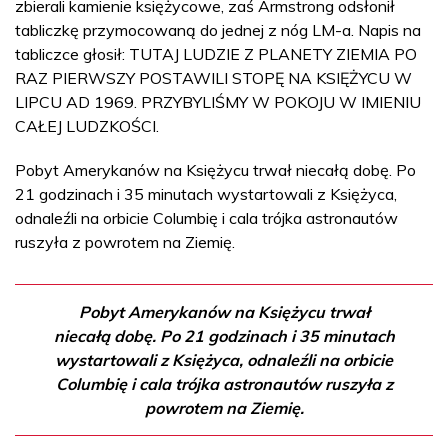
zbierali kamienie księżycowe, zaś Armstrong odsłonił
tabliczkę przymocowaną do jednej z nóg LM-a. Napis na
tabliczce głosił: TUTAJ LUDZIE Z PLANETY ZIEMIA PO
RAZ PIERWSZY POSTAWILI STOPĘ NA KSIĘŻYCU W
LIPCU AD 1969. PRZYBYLIŚMY W POKOJU W IMIENIU
CAŁEJ LUDZKOŚCI.
Pobyt Amerykanów na Księżycu trwał niecałą dobę. Po
21 godzinach i 35 minutach wystartowali z Księżyca,
odnaleźli na orbicie Columbię i cala trójka astronautów
ruszyła z powrotem na Ziemię.
Pobyt Amerykanów na Księżycu trwał
niecałą dobę. Po 21 godzinach i 35 minutach
wystartowali z Księżyca, odnaleźli na orbicie
Columbię i cala trójka astronautów ruszyła z
powrotem na Ziemię.