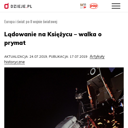
Europa i świat po II wojnie światowej
Przejdź
do
Lądowanie na Księżycu – walka o
treści
prymat
Artykuły
AKTUALIZACJA: 24.07.2019, PUBLIKACJA: 17.07.2019
historyczne