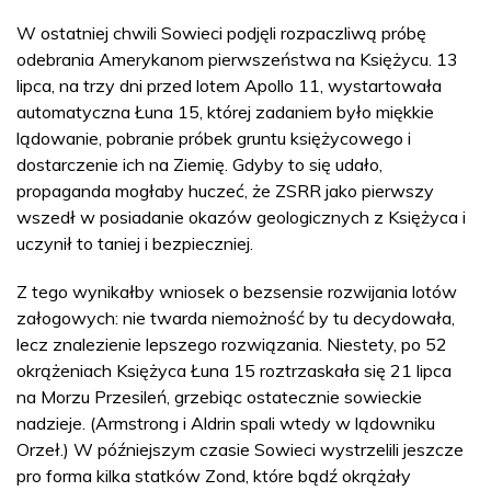
W ostatniej chwili Sowieci podjęli rozpaczliwą próbę
odebrania Amerykanom pierwszeństwa na Księżycu. 13
lipca, na trzy dni przed lotem Apollo 11, wystartowała
automatyczna Łuna 15, której zadaniem było miękkie
lądowanie, pobranie próbek gruntu księżycowego i
dostarczenie ich na Ziemię. Gdyby to się udało,
propaganda mogłaby huczeć, że ZSRR jako pierwszy
wszedł w posiadanie okazów geologicznych z Księżyca i
uczynił to taniej i bezpieczniej.
Z tego wynikałby wniosek o bezsensie rozwijania lotów
załogowych: nie twarda niemożność by tu decydowała,
lecz znalezienie lepszego rozwiązania. Niestety, po 52
okrążeniach Księżyca Łuna 15 roztrzaskała się 21 lipca
na Morzu Przesileń, grzebiąc ostatecznie sowieckie
nadzieje. (Armstrong i Aldrin spali wtedy w lądowniku
Orzeł.) W późniejszym czasie Sowieci wystrzelili jeszcze
pro forma kilka statków Zond, które bądź okrążały