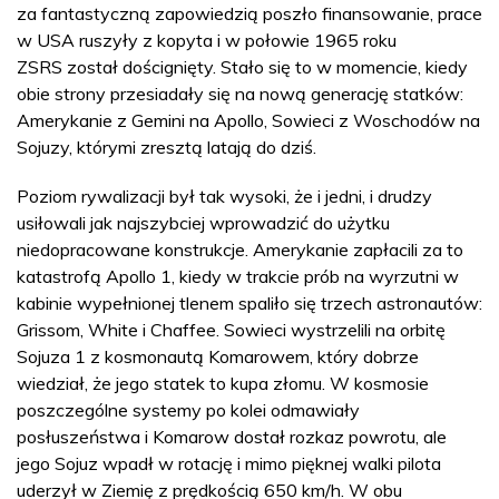
za fantastyczną zapowiedzią poszło finansowanie, prace
w USA ruszyły z kopyta i w połowie 1965 roku
ZSRS został doścignięty. Stało się to w momencie, kiedy
obie strony przesiadały się na nową generację statków:
Amerykanie z Gemini na Apollo, Sowieci z Woschodów na
Sojuzy, którymi zresztą latają do dziś.
Poziom rywalizacji był tak wysoki, że i jedni, i drudzy
usiłowali jak najszybciej wprowadzić do użytku
niedopracowane konstrukcje. Amerykanie zapłacili za to
katastrofą Apollo 1, kiedy w trakcie prób na wyrzutni w
kabinie wypełnionej tlenem spaliło się trzech astronautów:
Grissom, White i Chaffee. Sowieci wystrzelili na orbitę
Sojuza 1 z kosmonautą Komarowem, który dobrze
wiedział, że jego statek to kupa złomu. W kosmosie
poszczególne systemy po kolei odmawiały
posłuszeństwa i Komarow dostał rozkaz powrotu, ale
jego Sojuz wpadł w rotację i mimo pięknej walki pilota
uderzył w Ziemię z prędkością 650 km/h. W obu