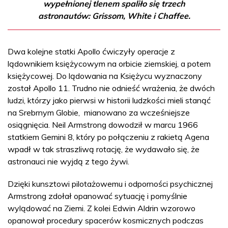
wypełnionej tlenem spaliło się trzech
astronautów: Grissom, White i Chaffee.
Dwa kolejne statki Apollo ćwiczyły operacje z
lądownikiem księżycowym na orbicie ziemskiej, a potem
księżycowej. Do lądowania na Księżycu wyznaczony
został Apollo 11. Trudno nie odnieść wrażenia, że dwóch
ludzi, którzy jako pierwsi w historii ludzkości mieli stanąć
na Srebrnym Globie, mianowano za wcześniejsze
osiągnięcia. Neil Armstrong dowodził w marcu 1966
statkiem Gemini 8, który po połączeniu z rakietą Agena
wpadł w tak straszliwą rotację, że wydawało się, że
astronauci nie wyjdą z tego żywi.
Dzięki kunsztowi pilotażowemu i odporności psychicznej
Armstrong zdołał opanować sytuację i pomyślnie
wylądować na Ziemi. Z kolei Edwin Aldrin wzorowo
opanował procedury spacerów kosmicznych podczas