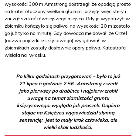
wysokości 300 m Armstrong dostrzegł, że opadają prosto
na krater otoczony wielkimi głazami, przejął więc stery i
zaczął szukać równiejszego miejsca. Gdy je wypatrzył, w
zbiorniku kończyło się paliwo, na wysokości 20 m zostało
go już tylko na minutę. Gdy dowódca meldował, że Orzeł
(nazwa pojazdu księżycowego) wylądował, w
zbiornikach zostały dosłownie opary paliwa. Katastrofa
wisiała na włosku.
Po kilku godzinach przygotowań – było to już
21 lipca o godzinie 2.56 -Armstrong zszedł
jako pierwszy po drabince i najpierw zrobił
uwagę na temat ziarnistości gruntu
księżycowego: wygląda jak proszek. Dopiero
stojąc na Księżycu wypowiedział słynną
sentencję: Jest to mały krok człowieka, ale
wielki skok ludzkości.