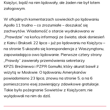
Księżyc, bądź na nim lądowały, ale żaden nie był lotem
załogowym.
W oficjalnych komentarzach sowieckich po lądowaniu
Apollo 11 trudno – co zrozumiałe – doszukać się
zachwytów. Wiadomość o starcie wydrukowano w
„Prawdzie” na końcu informacji ze świata, obok doniesień
z Kairu i Brukseli. 22 lipca – już po lądowaniu na Księżycu –
na stronie 5 ukazała się korespondencja z Waszyngtonu,
zapowiadająca owo lądowanie. Pierwsze cztery strony
„Prawdy” zawierały przemówienia sekretarzy
KPZS Breżniewa i PZPR Gomułki, który akurat bawił z
wizytą w Moskwie. O lądowaniu Amerykanów
powiadomiono 23 lipca, znowu na stronie 5, a na 6
pomieszczono esej zawierający zdawkowe gratulacje.
Takie było pożegnanie Sowietów z Księżycem; nie
wylądowali na nim do dziś.