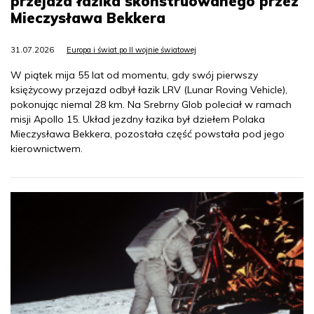
przejazd łazika skonstruowanego przez
Mieczysława Bekkera
31.07.2026
Europa i świat po II wojnie światowej
W piątek mija 55 lat od momentu, gdy swój pierwszy
księżycowy przejazd odbył łazik LRV (Lunar Roving Vehicle),
pokonując niemal 28 km. Na Srebrny Glob poleciał w ramach
misji Apollo 15. Układ jezdny łazika był dziełem Polaka
Mieczysława Bekkera, pozostała część powstała pod jego
kierownictwem.