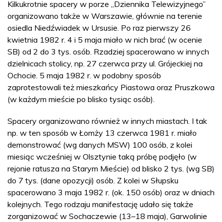
Kilkukrotnie spacery w porze „Dziennika Telewizyjnego”
organizowano także w Warszawie, głównie na terenie
osiedla Niedźwiadek w Ursusie. Po raz pierwszy 26
kwietnia 1982 r. 4 i 5 maja miało w nich brać (w ocenie
SB) od 2 do 3 tys. osób. Rzadziej spacerowano w innych
dzielnicach stolicy, np. 27 czerwca przy ul. Grójeckiej na
Ochocie. 5 maja 1982 r. w podobny sposób
zaprotestowali też mieszkańcy Piastowa oraz Pruszkowa
(w każdym mieście po blisko tysiąc osób).
Spacery organizowano również w innych miastach. I tak
np. w ten sposób w Łomży 13 czerwca 1981 r. miało
demonstrować (wg danych MSW) 100 osób, z kolei
miesiąc wcześniej w Olsztynie taką próbę podjęło (w
rejonie ratusza na Starym Mieście) od blisko 2 tys. (wg SB)
do 7 tys. (dane opozycji) osób. Z kolei w Słupsku
spacerowano 3 maja 1982 r. (ok. 150 osób) oraz w dniach
kolejnych. Tego rodzaju manifestację udało się także
zorganizować w Sochaczewie (13–18 maja), Garwolinie