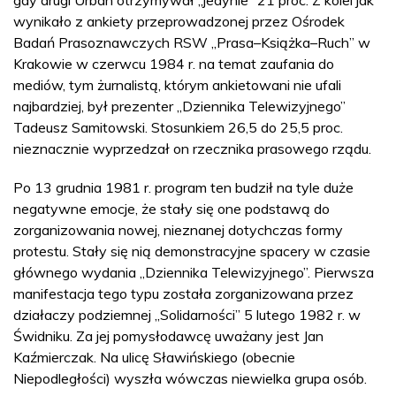
wynikało z ankiety przeprowadzonej przez Ośrodek
Badań Prasoznawczych RSW „Prasa–Książka–Ruch” w
Krakowie w czerwcu 1984 r. na temat zaufania do
mediów, tym żurnalistą, którym ankietowani nie ufali
najbardziej, był prezenter „Dziennika Telewizyjnego”
Tadeusz Samitowski. Stosunkiem 26,5 do 25,5 proc.
nieznacznie wyprzedzał on rzecznika prasowego rządu.
Po 13 grudnia 1981 r. program ten budził na tyle duże
negatywne emocje, że stały się one podstawą do
zorganizowania nowej, nieznanej dotychczas formy
protestu. Stały się nią demonstracyjne spacery w czasie
głównego wydania „Dziennika Telewizyjnego”. Pierwsza
manifestacja tego typu została zorganizowana przez
działaczy podziemnej „Solidarności” 5 lutego 1982 r. w
Świdniku. Za jej pomysłodawcę uważany jest Jan
Kaźmierczak. Na ulicę Sławińskiego (obecnie
Niepodległości) wyszła wówczas niewielka grupa osób.