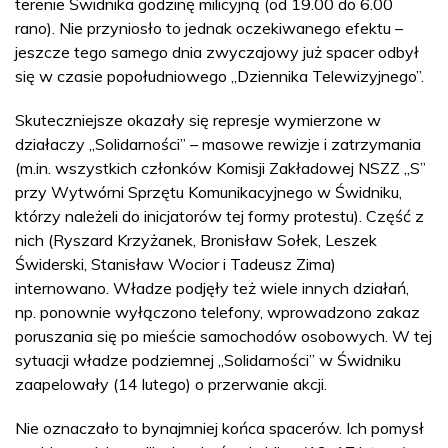
terenie Świdnika godzinę milicyjną (od 19.00 do 6.00
rano). Nie przyniosło to jednak oczekiwanego efektu –
jeszcze tego samego dnia zwyczajowy już spacer odbył
się w czasie popołudniowego „Dziennika Telewizyjnego”.
Skuteczniejsze okazały się represje wymierzone w
działaczy „Solidarności” – masowe rewizje i zatrzymania
(m.in. wszystkich członków Komisji Zakładowej NSZZ „S”
przy Wytwórni Sprzętu Komunikacyjnego w Świdniku,
którzy należeli do inicjatorów tej formy protestu). Część z
nich (Ryszard Krzyżanek, Bronisław Sołek, Leszek
Świderski, Stanisław Wocior i Tadeusz Zima)
internowano. Władze podjęły też wiele innych działań,
np. ponownie wyłączono telefony, wprowadzono zakaz
poruszania się po mieście samochodów osobowych. W tej
sytuacji władze podziemnej „Solidarności” w Świdniku
zaapelowały (14 lutego) o przerwanie akcji.
Nie oznaczało to bynajmniej końca spacerów. Ich pomysł