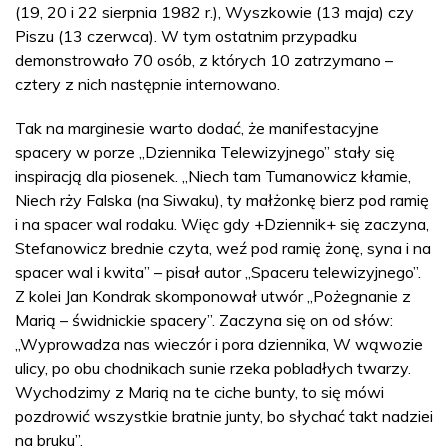
(19, 20 i 22 sierpnia 1982 r.), Wyszkowie (13 maja) czy
Piszu (13 czerwca). W tym ostatnim przypadku
demonstrowało 70 osób, z których 10 zatrzymano –
cztery z nich następnie internowano.
Tak na marginesie warto dodać, że manifestacyjne
spacery w porze „Dziennika Telewizyjnego” stały się
inspiracją dla piosenek. „Niech tam Tumanowicz kłamie,
Niech rży Falska (na Siwaku), ty małżonkę bierz pod ramię
i na spacer wal rodaku. Więc gdy +Dziennik+ się zaczyna,
Stefanowicz brednie czyta, weź pod ramię żonę, syna i na
spacer wal i kwita” – pisał autor „Spaceru telewizyjnego”.
Z kolei Jan Kondrak skomponował utwór „Pożegnanie z
Marią – świdnickie spacery”. Zaczyna się on od słów:
„Wyprowadza nas wieczór i pora dziennika, W wąwozie
ulicy, po obu chodnikach sunie rzeka pobladłych twarzy.
Wychodzimy z Marią na te ciche bunty, to się mówi
pozdrowić wszystkie bratnie junty, bo słychać takt nadziei
na bruku”.