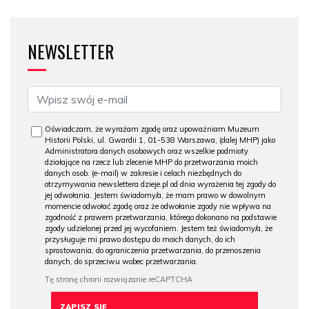
NEWSLETTER
Oświadczam, że wyrażam zgodę oraz upoważniam Muzeum
Historii Polski, ul. Gwardii 1, 01-538 Warszawa, (dalej MHP) jako
Administratora danych osobowych oraz wszelkie podmioty
działające na rzecz lub zlecenie MHP do przetwarzania moich
danych osob. (e-mail) w zakresie i celach niezbędnych do
otrzymywania newslettera dzieje.pl od dnia wyrażenia tej zgody do
jej odwołania. Jestem świadomy/a, że mam prawo w dowolnym
momencie odwołać zgodę oraz że odwołanie zgody nie wpływa na
zgodność z prawem przetwarzania, którego dokonano na podstawie
zgody udzielonej przed jej wycofaniem. Jestem też świadomy/a, że
przysługuje mi prawo dostępu do moich danych, do ich
sprostowania, do ograniczenia przetwarzania, do przenoszenia
danych, do sprzeciwu wobec przetwarzania.