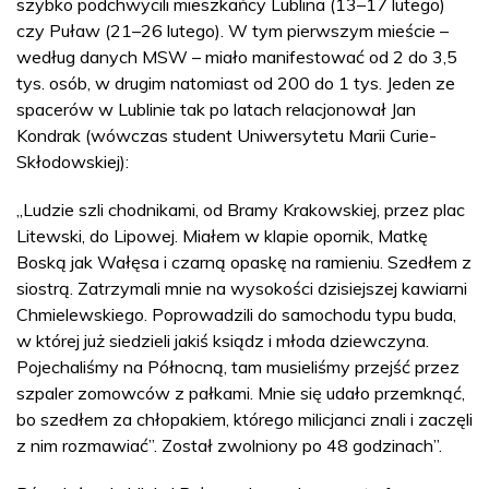
szybko podchwycili mieszkańcy Lublina (13–17 lutego)
czy Puław (21–26 lutego). W tym pierwszym mieście –
według danych MSW – miało manifestować od 2 do 3,5
tys. osób, w drugim natomiast od 200 do 1 tys. Jeden ze
spacerów w Lublinie tak po latach relacjonował Jan
Kondrak (wówczas student Uniwersytetu Marii Curie-
Skłodowskiej):
„Ludzie szli chodnikami, od Bramy Krakowskiej, przez plac
Litewski, do Lipowej. Miałem w klapie opornik, Matkę
Boską jak Wałęsa i czarną opaskę na ramieniu. Szedłem z
siostrą. Zatrzymali mnie na wysokości dzisiejszej kawiarni
Chmielewskiego. Poprowadzili do samochodu typu buda,
w której już siedzieli jakiś ksiądz i młoda dziewczyna.
Pojechaliśmy na Północną, tam musieliśmy przejść przez
szpaler zomowców z pałkami. Mnie się udało przemknąć,
bo szedłem za chłopakiem, którego milicjanci znali i zaczęli
z nim rozmawiać”. Został zwolniony po 48 godzinach”.