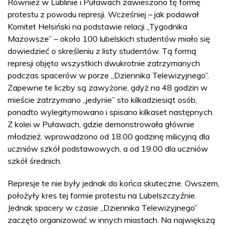
Również w Lublinie i Puławach zawieszono tę formę
protestu z powodu represji. Wcześniej – jak podawał
Komitet Helsiński na podstawie relacji „Tygodnika
Mazowsze” – około 100 lubelskich studentów miało się
dowiedzieć o skreśleniu z listy studentów. Tą formą
represji objęto wszystkich dwukrotnie zatrzymanych
podczas spacerów w porze „Dziennika Telewizyjnego”.
Zapewne te liczby są zawyżone, gdyż na 48 godzin w
mieście zatrzymano „jedynie” sto kilkadziesiąt osób,
ponadto wylegitymowano i spisano kilkaset następnych.
Z kolei w Puławach, gdzie demonstrowała głównie
młodzież. wprowadzono od 18.00 godzinę milicyjną dla
uczniów szkół podstawowych, a od 19.00 dla uczniów
szkół średnich.
Represje te nie były jednak do końca skuteczne. Owszem,
położyły kres tej formie protestu na Lubelszczyźnie.
Jednak spacery w czasie „Dziennika Telewizyjnego”
zaczęto organizować w innych miastach. Na największą