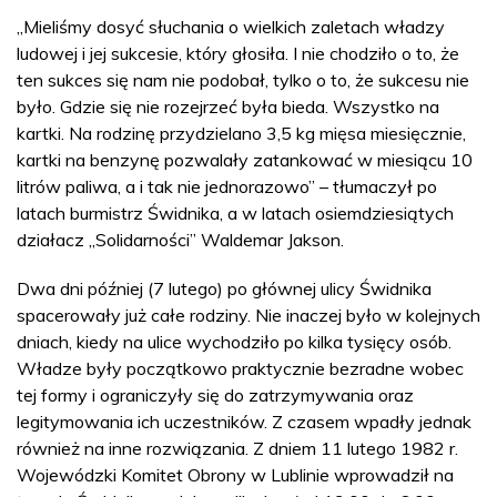
„Mieliśmy dosyć słuchania o wielkich zaletach władzy
ludowej i jej sukcesie, który głosiła. I nie chodziło o to, że
ten sukces się nam nie podobał, tylko o to, że sukcesu nie
było. Gdzie się nie rozejrzeć była bieda. Wszystko na
kartki. Na rodzinę przydzielano 3,5 kg mięsa miesięcznie,
kartki na benzynę pozwalały zatankować w miesiącu 10
litrów paliwa, a i tak nie jednorazowo” – tłumaczył po
latach burmistrz Świdnika, a w latach osiemdziesiątych
działacz „Solidarności” Waldemar Jakson.
Dwa dni później (7 lutego) po głównej ulicy Świdnika
spacerowały już całe rodziny. Nie inaczej było w kolejnych
dniach, kiedy na ulice wychodziło po kilka tysięcy osób.
Władze były początkowo praktycznie bezradne wobec
tej formy i ograniczyły się do zatrzymywania oraz
legitymowania ich uczestników. Z czasem wpadły jednak
również na inne rozwiązania. Z dniem 11 lutego 1982 r.
Wojewódzki Komitet Obrony w Lublinie wprowadził na