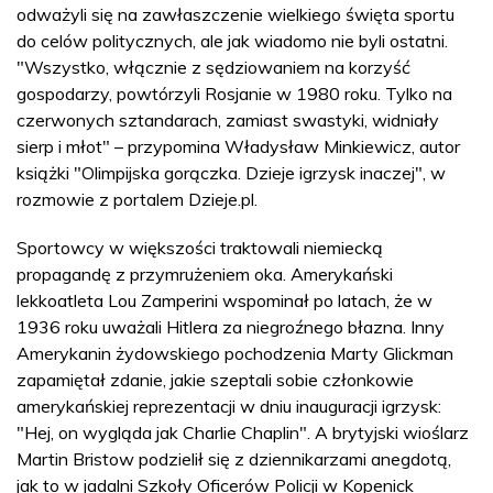
odważyli się na zawłaszczenie wielkiego święta sportu
do celów politycznych, ale jak wiadomo nie byli ostatni.
"Wszystko, włącznie z sędziowaniem na korzyść
gospodarzy, powtórzyli Rosjanie w 1980 roku. Tylko na
czerwonych sztandarach, zamiast swastyki, widniały
sierp i młot" – przypomina Władysław Minkiewicz, autor
książki "Olimpijska gorączka. Dzieje igrzysk inaczej", w
rozmowie z portalem Dzieje.pl.
Sportowcy w większości traktowali niemiecką
propagandę z przymrużeniem oka. Amerykański
lekkoatleta Lou Zamperini wspominał po latach, że w
1936 roku uważali Hitlera za niegroźnego błazna. Inny
Amerykanin żydowskiego pochodzenia Marty Glickman
zapamiętał zdanie, jakie szeptali sobie członkowie
amerykańskiej reprezentacji w dniu inauguracji igrzysk:
"Hej, on wygląda jak Charlie Chaplin". A brytyjski wioślarz
Martin Bristow podzielił się z dziennikarzami anegdotą,
jak to w jadalni Szkoły Oficerów Policji w Kopenick