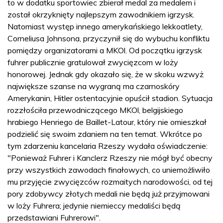
to w dodatku sportowiec zbierał medal za medalem i
został okrzyknięty najlepszym zawodnikiem igrzysk.
Natomiast występ innego amerykańskiego lekkoatlety,
Corneliusa Johnsona, przyczynił się do wybuchu konfliktu
pomiędzy organizatorami a MKOl. Od początku igrzysk
fuhrer publicznie gratulował zwycięzcom w loży
honorowej. Jednak gdy okazało się, że w skoku wzwyż
największe szanse na wygraną ma czarnoskóry
Amerykanin, Hitler ostentacyjnie opuścił stadion. Sytuacja
rozzłościła przewodniczącego MKOl, belgijskiego
hrabiego Henriego de Baillet-Latour, który nie omieszkał
podzielić się swoim zdaniem na ten temat. Wkrótce po
tym zdarzeniu kancelaria Rzeszy wydała oświadczenie:
"Ponieważ Fuhrer i Kanclerz Rzeszy nie mógł być obecny
przy wszystkich zawodach finałowych, co uniemożliwiło
mu przyjęcie zwycięzców rozmaitych narodowości, od tej
pory zdobywcy złotych medali nie będą już przyjmowani
w loży Fuhrera; jedynie niemieccy medaliści będą
przedstawiani Fuhrerowi".