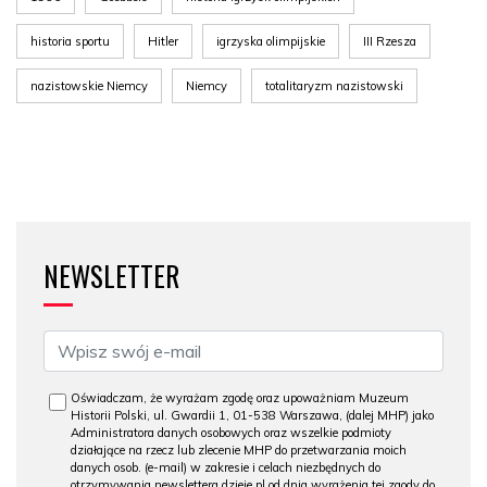
historia sportu
Hitler
igrzyska olimpijskie
III Rzesza
nazistowskie Niemcy
Niemcy
totalitaryzm nazistowski
NEWSLETTER
Oświadczam, że wyrażam zgodę oraz upoważniam Muzeum
Historii Polski, ul. Gwardii 1, 01-538 Warszawa, (dalej MHP) jako
Administratora danych osobowych oraz wszelkie podmioty
działające na rzecz lub zlecenie MHP do przetwarzania moich
danych osob. (e-mail) w zakresie i celach niezbędnych do
otrzymywania newslettera dzieje.pl od dnia wyrażenia tej zgody do