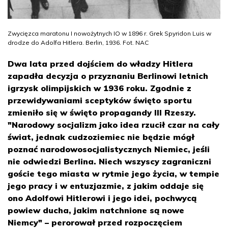
Zwycięzca maratonu I nowożytnych IO w 1896 r. Grek Spyridon Luis w
drodze do Adolfa Hitlera. Berlin, 1936. Fot. NAC
Dwa lata przed dojściem do władzy Hitlera
zapadła decyzja o przyznaniu Berlinowi letnich
igrzysk olimpijskich w 1936 roku. Zgodnie z
przewidywaniami sceptyków święto sportu
zmieniło się w święto propagandy III Rzeszy.
"Narodowy socjalizm jako idea rzucił czar na cały
świat, jednak cudzoziemiec nie będzie mógł
poznać narodowosocjalistycznych Niemiec, jeśli
nie odwiedzi Berlina. Niech wszyscy zagraniczni
goście tego miasta w rytmie jego życia, w tempie
jego pracy i w entuzjazmie, z jakim oddaje się
ono Adolfowi Hitlerowi i jego idei, pochwycą
powiew ducha, jakim natchnione są nowe
Niemcy" – perorował przed rozpoczęciem