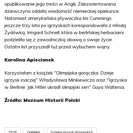
opublikowanie jego treści w Anglii. Zdezorientowana
dziewczyna oddała wiadomość niemieckiej opiekunce.
Natomiast amerykańska pływaczka Iris Cummings
jeszcze trzy lata po igrzyskach korespondowała z młodą
Żydówką, Irmgard Schnell, która w berlińskiej herbaciarni
podzieliła się z zawodniczką obawą o swoje życie.
Ostatni list przyszedł tuż przed wybuchem wojny.
Karolina Apiecionek
Korzystałam z książek "Olimpijska gorączka. Dzieje
igrzysk inaczej" Władysława Minkiewicza oraz "Igrzyska
w Berlinie. Jak Hitler ukradł olimpijski sen" Guya Waltersa.
Źródło: Muzeum Historii Polski
1936
Goebbels
historia igrzysk olimpijskich