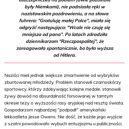
były Niemkami), nie podniosła ręki w
nazistowskim pozdrowieniu, a na słowa
fuhrera: "Gratuluję małej Polce", miała się
odgryźć następująco: "Wcale nie czuję się
mniejsza od pana". Po latach zdradziła
dziennikarzom "Rzeczpospolitej", że
zareagowała spontanicznie, bo była wyższa
od Hitlera.
Naziści mieli jednak większe zmartwienie od wybryków
zbuntowanej młodzieży. Problem stanowili czarnoskórzy
sportowcy, którzy zdobywając kolejne medale, stanowili
żywy dowód na absurdalność forsowanej w tamtym
okresie tezy o wyższości rasy aryjskiej nad resztą świata.
Gospodarzom najbardziej "podpadł" amerykański
lekkoatleta Jesse Owens. Nie dość, że każde jego wyjście
z szatni powodowało wybuch entuzjazmu u publiczności,