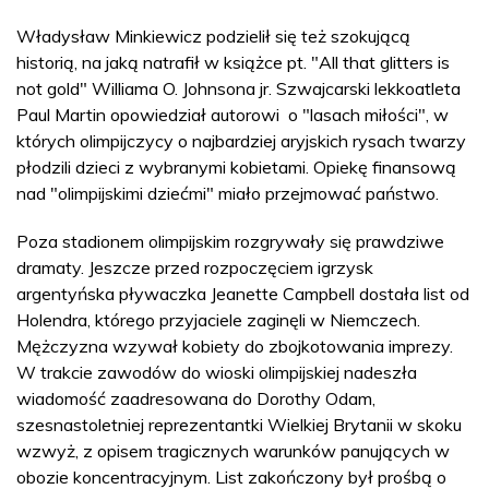
Władysław Minkiewicz podzielił się też szokującą
historią, na jaką natrafił w książce pt. "All that glitters is
not gold" Williama O. Johnsona jr. Szwajcarski lekkoatleta
Paul Martin opowiedział autorowi o "lasach miłości", w
których olimpijczycy o najbardziej aryjskich rysach twarzy
płodzili dzieci z wybranymi kobietami. Opiekę finansową
nad "olimpijskimi dziećmi" miało przejmować państwo.
Poza stadionem olimpijskim rozgrywały się prawdziwe
dramaty. Jeszcze przed rozpoczęciem igrzysk
argentyńska pływaczka Jeanette Campbell dostała list od
Holendra, którego przyjaciele zaginęli w Niemczech.
Mężczyzna wzywał kobiety do zbojkotowania imprezy.
W trakcie zawodów do wioski olimpijskiej nadeszła
wiadomość zaadresowana do Dorothy Odam,
szesnastoletniej reprezentantki Wielkiej Brytanii w skoku
wzwyż, z opisem tragicznych warunków panujących w
obozie koncentracyjnym. List zakończony był prośbą o