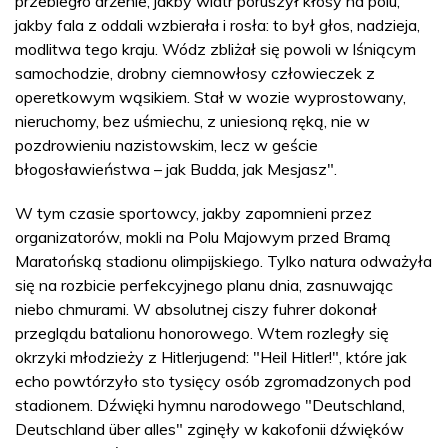
przebiegło drżenie, jakby wiatr poruszył kłosy na polu,
jakby fala z oddali wzbierała i rosła: to był głos, nadzieja,
modlitwa tego kraju. Wódz zbliżał się powoli w lśniącym
samochodzie, drobny ciemnowłosy człowieczek z
operetkowym wąsikiem. Stał w wozie wyprostowany,
nieruchomy, bez uśmiechu, z uniesioną ręką, nie w
pozdrowieniu nazistowskim, lecz w geście
błogosławieństwa – jak Budda, jak Mesjasz".
W tym czasie sportowcy, jakby zapomnieni przez
organizatorów, mokli na Polu Majowym przed Bramą
Maratońską stadionu olimpijskiego. Tylko natura odważyła
się na rozbicie perfekcyjnego planu dnia, zasnuwając
niebo chmurami. W absolutnej ciszy fuhrer dokonał
przeglądu batalionu honorowego. Wtem rozległy się
okrzyki młodzieży z Hitlerjugend: "Heil Hitler!", które jak
echo powtórzyło sto tysięcy osób zgromadzonych pod
stadionem. Dźwięki hymnu narodowego "Deutschland,
Deutschland über alles" zginęły w kakofonii dźwięków