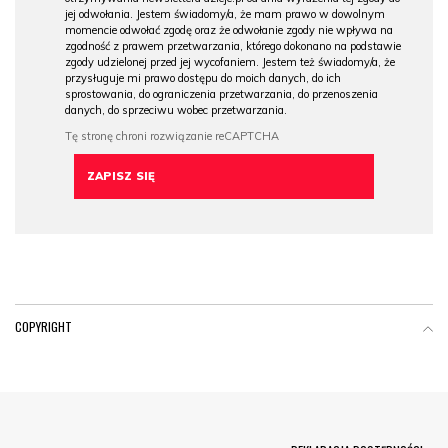
jej odwołania. Jestem świadomy/a, że mam prawo w dowolnym
momencie odwołać zgodę oraz że odwołanie zgody nie wpływa na
zgodność z prawem przetwarzania, którego dokonano na podstawie
zgody udzielonej przed jej wycofaniem. Jestem też świadomy/a, że
przysługuje mi prawo dostępu do moich danych, do ich
sprostowania, do ograniczenia przetwarzania, do przenoszenia
danych, do sprzeciwu wobec przetwarzania.
COPYRIGHT
Menu Footer