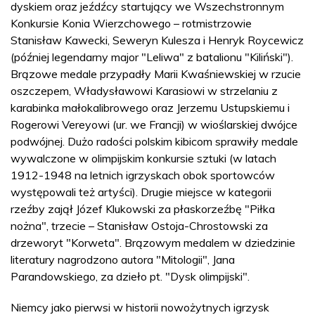
dyskiem oraz jeźdźcy startujący we Wszechstronnym
Konkursie Konia Wierzchowego – rotmistrzowie
Stanisław Kawecki, Seweryn Kulesza i Henryk Roycewicz
(później legendarny major "Leliwa" z batalionu "Kiliński").
Brązowe medale przypadły Marii Kwaśniewskiej w rzucie
oszczepem, Władysławowi Karasiowi w strzelaniu z
karabinka małokalibrowego oraz Jerzemu Ustupskiemu i
Rogerowi Vereyowi (ur. we Francji) w wioślarskiej dwójce
podwójnej. Dużo radości polskim kibicom sprawiły medale
wywalczone w olimpijskim konkursie sztuki (w latach
1912-1948 na letnich igrzyskach obok sportowców
występowali też artyści). Drugie miejsce w kategorii
rzeźby zajął Józef Klukowski za płaskorzeźbę "Piłka
nożna", trzecie – Stanisław Ostoja-Chrostowski za
drzeworyt "Korweta". Brązowym medalem w dziedzinie
literatury nagrodzono autora "Mitologii", Jana
Parandowskiego, za dzieło pt. "Dysk olimpijski".
Niemcy jako pierwsi w historii nowożytnych igrzysk