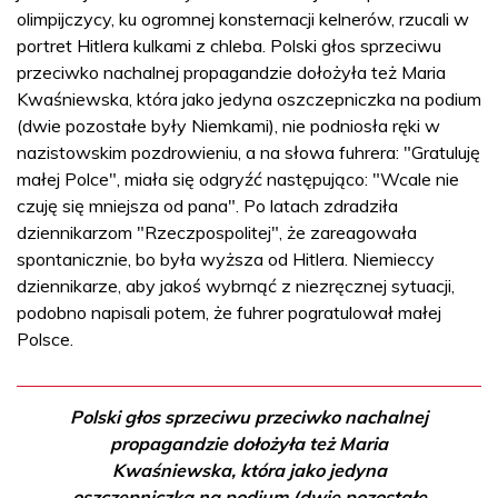
olimpijczycy, ku ogromnej konsternacji kelnerów, rzucali w
portret Hitlera kulkami z chleba. Polski głos sprzeciwu
przeciwko nachalnej propagandzie dołożyła też Maria
Kwaśniewska, która jako jedyna oszczepniczka na podium
(dwie pozostałe były Niemkami), nie podniosła ręki w
nazistowskim pozdrowieniu, a na słowa fuhrera: "Gratuluję
małej Polce", miała się odgryźć następująco: "Wcale nie
czuję się mniejsza od pana". Po latach zdradziła
dziennikarzom "Rzeczpospolitej", że zareagowała
spontanicznie, bo była wyższa od Hitlera. Niemieccy
dziennikarze, aby jakoś wybrnąć z niezręcznej sytuacji,
podobno napisali potem, że fuhrer pogratulował małej
Polsce.
Polski głos sprzeciwu przeciwko nachalnej
propagandzie dołożyła też Maria
Kwaśniewska, która jako jedyna
oszczepniczka na podium (dwie pozostałe