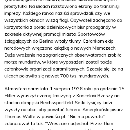
prostytutki. Na ulicach rozstawiono ekrany do transmisji
imprezy. Każdego ranka naziści sprawdzali, czy we
wszystkich oknach wiszą flagi. Obywateli zachęcano do
korzystania z porad dzielnicowych biur propagandy w
zakresie aktywnej promocji miasta. Sportowców
ściągających do Berlina witały tłumy. Członkom ekip
narodowych wręczano książkę o nowych Niemczech.
Duże wrażenie na zagranicznych obserwatorach zrobiło
morze mundurów, w które wyposażeni zostali także
członkowie organizacji paramilitarnych. Szacuje się, że na
ulicach pojawiło się nawet 700 tys. mundurowych.
Atmosfera narastała. 1 sierpnia 1936 roku po godzinie 15
Hitler wyruszył czarną limuzyną z Kancelarii Rzeszy na
stadion olimpijski Reichssportfeld. Setki tysięcy ludzi
wyszły na ulice, aby powitać fuhrera. Amerykański pisarz
Thomas Wolfe w powieści pt. "Nie ma powrotu"
zobrazował to tak: "Wreszcie nadjechał. Przez tłum