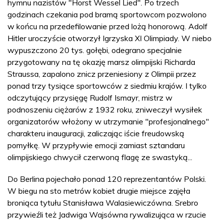
hymnu nazistów "Horst Wessel Lied". Po trzech
godzinach czekania pod bramą sportowcom pozwolono
w końcu na przedefilowanie przed lożą honorową. Adolf
Hitler uroczyście otworzył Igrzyska XI Olimpiady. W niebo
wypuszczono 20 tys. gołębi, odegrano specjalnie
przygotowany na tę okazję marsz olimpijski Richarda
Straussa, zapalono znicz przeniesiony z Olimpii przez
ponad trzy tysiące sportowców z siedmiu krajów. I tylko
odczytujący przysięgę Rudolf Ismayr, mistrz w
podnoszeniu ciężarów z 1932 roku, zniweczył wysiłek
organizatorów włożony w utrzymanie "profesjonalnego"
charakteru inauguracji, zaliczając iście freudowską
pomyłkę. W przypływie emocji zamiast sztandaru
olimpijskiego chwycił czerwoną flagę ze swastyką...
Do Berlina pojechało ponad 120 reprezentantów Polski.
W biegu na sto metrów kobiet drugie miejsce zajęła
broniąca tytułu Stanisława Walasiewiczówna. Srebro
przywieźli też Jadwiga Wajsówna rywalizująca w rzucie