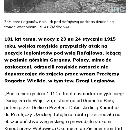
Żołnierze Legionów Polskich pod Rafajłową podczas działań na
froncie wschodnim. 1914 r. Źródło: NAC
101 lat temu, w nocy z 23 na 24 stycznia 1915
roku, wojska rosyjskie przypuściły atak na
pozycje legionistów pod wsią Rafajłowa, leżącą
w paśmie górskim Gorgany. Polacy, mimo że
zaskoczeni, odrzucili rosyjskie natarcie nie
dopuszczając do zajęcia przez wroga Przełęczy
Rogodze Wielkie, w tym tzw. Drogi Legionów.
„Pod koniec grudnia 1914 r. front austriacko-rosyjski biegł
Dunajcem do Wojnicza, a stamtąd od Gromnika Białą,
potem przez Gorlice i Przełęcz Dukielską linią Karpat aż
do Przełęczy Użockiej. Tutaj linia frontu przechodziła na
obszar państwa węgierskiego i prowadziła stokami
Karpat przez Wołowiec i Okörmezö do Zielonej, stamtąd