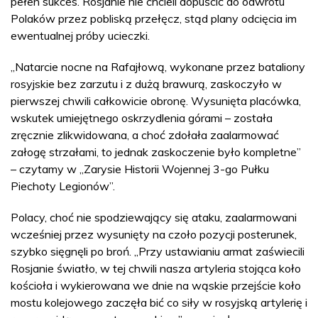
pełen sukces. Rosjanie nie chcieli dopuścić do odwrotu
Polaków przez pobliską przełęcz, stąd plany odcięcia im
ewentualnej próby ucieczki.
„Natarcie nocne na Rafajłową, wykonane przez bataliony
rosyjskie bez zarzutu i z dużą brawurą, zaskoczyło w
pierwszej chwili całkowicie obronę. Wysunięta placówka,
wskutek umiejętnego oskrzydlenia górami – została
zręcznie zlikwidowana, a choć zdołała zaalarmować
załogę strzałami, to jednak zaskoczenie było kompletne”
– czytamy w „Zarysie Historii Wojennej 3-go Pułku
Piechoty Legionów”.
Polacy, choć nie spodziewający się ataku, zaalarmowani
wcześniej przez wysunięty na czoło pozycji posterunek,
szybko sięgnęli po broń. „Przy ustawianiu armat zaświecili
Rosjanie światło, w tej chwili nasza artyleria stojąca koło
kościoła i wykierowana we dnie na wąskie przejście koło
mostu kolejowego zaczęła bić co siły w rosyjską artylerię i