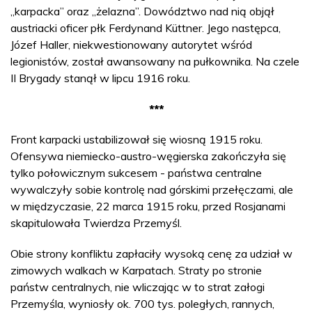
„karpacka” oraz „żelazna”. Dowództwo nad nią objął
austriacki oficer płk Ferdynand Küttner. Jego następca,
Józef Haller, niekwestionowany autorytet wśród
legionistów, został awansowany na pułkownika. Na czele
II Brygady stanął w lipcu 1916 roku.
***
Front karpacki ustabilizował się wiosną 1915 roku.
Ofensywa niemiecko-austro-węgierska zakończyła się
tylko połowicznym sukcesem - państwa centralne
wywalczyły sobie kontrolę nad górskimi przełęczami, ale
w międzyczasie, 22 marca 1915 roku, przed Rosjanami
skapitulowała Twierdza Przemyśl.
Obie strony konfliktu zapłaciły wysoką cenę za udział w
zimowych walkach w Karpatach. Straty po stronie
państw centralnych, nie wliczając w to strat załogi
Przemyśla, wyniosły ok. 700 tys. poległych, rannych,