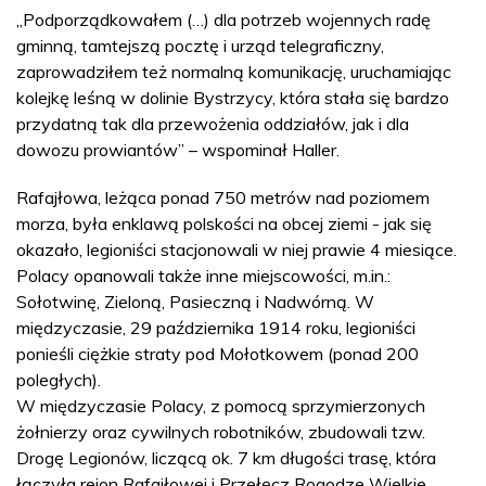
„Podporządkowałem (…) dla potrzeb wojennych radę
gminną, tamtejszą pocztę i urząd telegraficzny,
zaprowadziłem też normalną komunikację, uruchamiając
kolejkę leśną w dolinie Bystrzycy, która stała się bardzo
przydatną tak dla przewożenia oddziałów, jak i dla
dowozu prowiantów” – wspominał Haller.
Rafajłowa, leżąca ponad 750 metrów nad poziomem
morza, była enklawą polskości na obcej ziemi - jak się
okazało, legioniści stacjonowali w niej prawie 4 miesiące.
Polacy opanowali także inne miejscowości, m.in.:
Sołotwinę, Zieloną, Pasieczną i Nadwórną. W
międzyczasie, 29 października 1914 roku, legioniści
ponieśli ciężkie straty pod Mołotkowem (ponad 200
poległych).
W międzyczasie Polacy, z pomocą sprzymierzonych
żołnierzy oraz cywilnych robotników, zbudowali tzw.
Drogę Legionów, liczącą ok. 7 km długości trasę, która
łączyła rejon Rafajłowej i Przełęcz Rogodze Wielkie