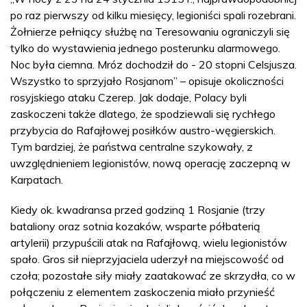
po raz pierwszy od kilku miesięcy, legioniści spali rozebrani.
Żołnierze pełniący służbę na Teresowaniu ograniczyli się
tylko do wystawienia jednego posterunku alarmowego.
Noc była ciemna. Mróz dochodził do - 20 stopni Celsjusza.
Wszystko to sprzyjało Rosjanom” – opisuje okoliczności
rosyjskiego ataku Czerep. Jak dodaje, Polacy byli
zaskoczeni także dlatego, że spodziewali się rychłego
przybycia do Rafajłowej posiłków austro-węgierskich.
Tym bardziej, że państwa centralne szykowały, z
uwzględnieniem legionistów, nową operację zaczepną w
Karpatach.
Kiedy ok. kwadransa przed godziną 1 Rosjanie (trzy
bataliony oraz sotnia kozaków, wsparte półbaterią
artylerii) przypuścili atak na Rafajłową, wielu legionistów
spało. Gros sił nieprzyjaciela uderzył na miejscowość od
czoła; pozostałe siły miały zaatakować ze skrzydła, co w
połączeniu z elementem zaskoczenia miało przynieść