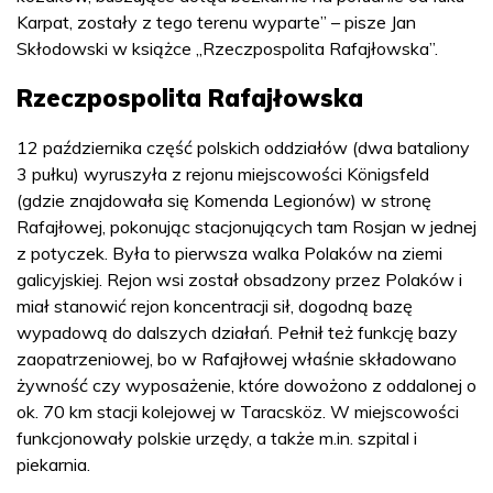
Karpat, zostały z tego terenu wyparte” – pisze Jan
Skłodowski w książce „Rzeczpospolita Rafajłowska”.
Rzeczpospolita Rafajłowska
12 października część polskich oddziałów (dwa bataliony
3 pułku) wyruszyła z rejonu miejscowości Königsfeld
(gdzie znajdowała się Komenda Legionów) w stronę
Rafajłowej, pokonując stacjonujących tam Rosjan w jednej
z potyczek. Była to pierwsza walka Polaków na ziemi
galicyjskiej. Rejon wsi został obsadzony przez Polaków i
miał stanowić rejon koncentracji sił, dogodną bazę
wypadową do dalszych działań. Pełnił też funkcję bazy
zaopatrzeniowej, bo w Rafajłowej właśnie składowano
żywność czy wyposażenie, które dowożono z oddalonej o
ok. 70 km stacji kolejowej w Taracsköz. W miejscowości
funkcjonowały polskie urzędy, a także m.in. szpital i
piekarnia.