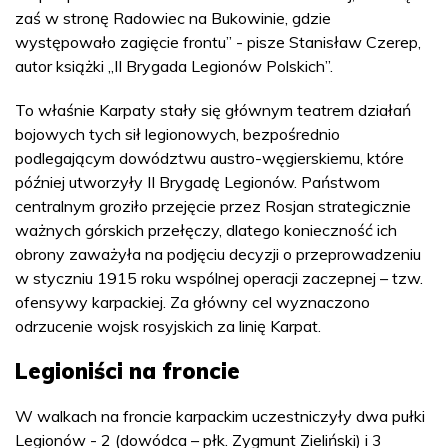
zaś w stronę Radowiec na Bukowinie, gdzie
występowało zagięcie frontu” - pisze Stanisław Czerep,
autor książki „II Brygada Legionów Polskich”.
To właśnie Karpaty stały się głównym teatrem działań
bojowych tych sił legionowych, bezpośrednio
podlegającym dowództwu austro-węgierskiemu, które
później utworzyły II Brygadę Legionów. Państwom
centralnym groziło przejęcie przez Rosjan strategicznie
ważnych górskich przełęczy, dlatego konieczność ich
obrony zaważyła na podjęciu decyzji o przeprowadzeniu
w styczniu 1915 roku wspólnej operacji zaczepnej – tzw.
ofensywy karpackiej. Za główny cel wyznaczono
odrzucenie wojsk rosyjskich za linię Karpat.
Legioniści na froncie
W walkach na froncie karpackim uczestniczyły dwa pułki
Legionów - 2 (dowódca – płk. Zygmunt Zieliński) i 3