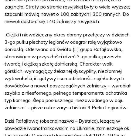
zaginęło. Straty po stronie rosyjskiej były o wiele wyższe;
szacunki mówią nawet o 100 zabitych i 300 rannych. Do
niewoli dostało się 140 żołnierzy rosyjskich.
„Ciężki i niewdzięczny okres obrony przełęczy w dziejach
3-go pułku piechoty legionów odegrał rolę wyjątkowo
doniosłą. Oderwana od świata (…) grupa Rafajłowska,
stanowiąca w przyszłości rdzeń 3-go pułku, przeszła
twardą i ciężką szkołę żołnierską. Charakter walk
górskich, wymagający żelaznej dyscypliny, niezłomnej
wytrwałości, inicjatywy i samodzielności najmłodszych
dowódców a nawet poszczególnych żołnierzy – wyrabiał
szybko z niesfornego, pełnego temperamentu ochotnika
typ karnego, ślepo posłusznego, niezawodnego w boju
żołnierza” – pisze autor zarysu historii 3 Pułku Legionów.
Dziś Rafajłową (obecna nazwa – Bystrica), leżącą w
obwodzie iwanofrankowskim na Ukrainie, zamieszkuje ok.
tysiąc osób. O walkach legionistów z lat 1914-1915 w