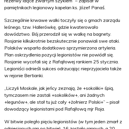
rezerwy idące zwartym szykiem” – zapisał w
pamiętnikach legionowy kapelan ks. Józef Panaś.
Szczególnie krwawe walki toczyły się o gmach zarządu
leśnego, tzw. Hallerówkę, gdzie kwaterowało
dowództwo. Bój przerodził się w walkę na bagnety.
Rosjanie kilkukrotnie bezskutecznie ponawiali swe ataki.
Polaków wsparła dodatkowo sprzymierzona artyleria.
Plan oskrzydlenia pozycji legionistów nie powiódł się.
Rosjanie wycofali się z Rafajłowej rankiem 25 stycznia.
Legioniści odnieśli sukces odrzucając nieprzyjaciela także
w rejonie Bertianki.
„Liczyli Moskale, jak jeńcy zeznają, że +sokoliki+ śpią,
tymczasem nie zastali +sokolików+, ani żadnych
+legunów+, ale stał tu już cały +żołnierz Polski+” – pisał
dowodzący legionistami pod Rafajłową mjr Roja.
W bitwie poległo pięciu legionistów (w tym jeden zmarł z
odniesionych ran po bitwie), 16 zostało rannych, a 20