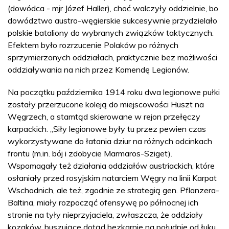
(dowódca - mjr Józef Haller), choć walczyły oddzielnie, bo
dowództwo austro-węgierskie sukcesywnie przydzielało
polskie bataliony do wybranych związków taktycznych.
Efektem było rozrzucenie Polaków po różnych
sprzymierzonych oddziałach, praktycznie bez możliwości
oddziaływania na nich przez Komendę Legionów.
Na początku października 1914 roku dwa legionowe pułki
zostały przerzucone koleją do miejscowości Huszt na
Węgrzech, a stamtąd skierowane w rejon przełęczy
karpackich. „Siły legionowe były tu przez pewien czas
wykorzystywane do łatania dziur na różnych odcinkach
frontu (m.in. bój i zdobycie Marmaros-Sziget).
Wspomagały też działania oddziałów austriackich, które
osłaniały przed rosyjskim natarciem Węgry na linii Karpat
Wschodnich, ale też, zgodnie ze strategią gen. Pflanzera-
Baltina, miały rozpocząć ofensywę po północnej ich
stronie na tyły nieprzyjaciela, zwłaszcza, że oddziały
kozaków, buszujące dotąd bezkarnie na południe od łuku