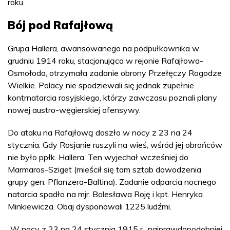
roku.
Bój pod Rafajłową
Grupa Hallera, awansowanego na podpułkownika w
grudniu 1914 roku, stacjonująca w rejonie Rafajłowa-
Osmołoda, otrzymała zadanie obrony Przełęczy Rogodze
Wielkie. Polacy nie spodziewali się jednak zupełnie
kontrnatarcia rosyjskiego, którzy zawczasu poznali plany
nowej austro-węgierskiej ofensywy.
Do ataku na Rafajłową doszło w nocy z 23 na 24
stycznia. Gdy Rosjanie ruszyli na wieś, wśród jej obrońców
nie było ppłk. Hallera. Ten wyjechał wcześniej do
Marmaros-Sziget (mieścił się tam sztab dowodzenia
grupy gen. Pflanzera-Baltina). Zadanie odparcia nocnego
natarcia spadło na mjr. Bolesława Roję i kpt. Henryka
Minkiewicza. Obaj dysponowali 1225 ludźmi.
„W nocy z 23 na 24 stycznia 1915 r., najprawdopodobniej