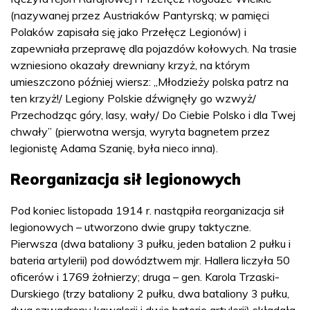
(nazywanej przez Austriaków Pantyrską; w pamięci
Polaków zapisała się jako Przełęcz Legionów) i
zapewniała przeprawę dla pojazdów kołowych. Na trasie
wzniesiono okazały drewniany krzyż, na którym
umieszczono później wiersz: „Młodzieży polska patrz na
ten krzyż!/ Legiony Polskie dźwignęły go wzwyż/
Przechodząc góry, lasy, wały/ Do Ciebie Polsko i dla Twej
chwały” (pierwotna wersja, wyryta bagnetem przez
legionistę Adama Szanię, była nieco inna).
Reorganizacja sił legionowych
Pod koniec listopada 1914 r. nastąpiła reorganizacja sił
legionowych – utworzono dwie grupy taktyczne.
Pierwsza (dwa bataliony 3 pułku, jeden batalion 2 pułku i
bateria artylerii) pod dowództwem mjr. Hallera liczyła 50
oficerów i 1769 żołnierzy; druga – gen. Karola Trzaski-
Durskiego (trzy bataliony 2 pułku, dwa bataliony 3 pułku,