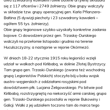
dwa szwadrony kawalerii i dwie baterie artylerii) składała
się z 117 oficerów i 2749 żołnierzy. Obie grupy walczyły
w składzie tzw. grupy operacyjnej gen. Karla Pflanzera-
Baltina (5 dywizji piechoty i 23 szwadrony kawalerii –
ogółem 55 tys. żołnierzy).
Obie grupy legionowe szybko uzyskały konkretne zadania
bojowe. Ci dowodzeni przez gen. Trzaskę-Durskiego
walczyli na przełomie listopada i grudnia na terenie
Huculszczyzny, a następnie w rejonie Okörmezö.
W dniach 18-22 stycznia 1915 roku legioniści wzięli
udział w walkach pod Kirlibabą, w dolinie Złotej Bystrzycy.
Tam grupa gen. Trzaski-Durskiego (zwana też wschodnią
grupą Legionistów Polskich) stoczyła bój u boku wojsk
austro-węgierskich z oddziałami rosyjskimi pod
dowództwem płk. Lucjana Żeligowskiego. Po bitwie pod
Kirlibabą, rozstrzygniętą na niekorzyść armii carskiej, grupa
gen. Trzaski-Durskiego pozostała w rejonie Bukowiny i
Galicji. Walki z jej udziałem toczono tam do marca tego