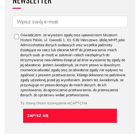
Oświadczam, że wyrażam zgodę oraz upoważniam Muzeum
Historii Polski, ul. Gwardii 1, 01-538 Warszawa, (dalej MHP) jako
Administratora danych osobowych oraz wszelkie podmioty
działające na rzecz lub zlecenie MHP do przetwarzania moich
danych osob. (e-mail) w zakresie i celach niezbędnych do
otrzymywania newslettera dzieje.pl od dnia wyrażenia tej zgody do
jej odwołania. Jestem świadomy/a, że mam prawo w dowolnym
momencie odwołać zgodę oraz że odwołanie zgody nie wpływa na
zgodność z prawem przetwarzania, którego dokonano na podstawie
zgody udzielonej przed jej wycofaniem. Jestem też świadomy/a, że
przysługuje mi prawo dostępu do moich danych, do ich
sprostowania, do ograniczenia przetwarzania, do przenoszenia
danych, do sprzeciwu wobec przetwarzania.