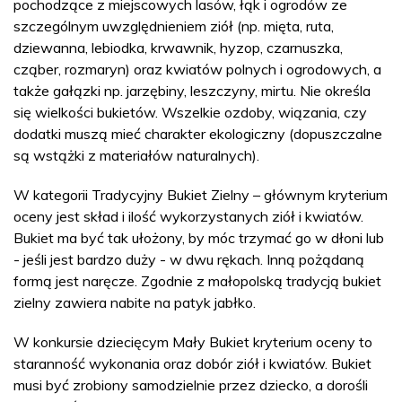
pochodzące z miejscowych lasów, łąk i ogrodów ze
szczególnym uwzględnieniem ziół (np. mięta, ruta,
dziewanna, lebiodka, krwawnik, hyzop, czarnuszka,
cząber, rozmaryn) oraz kwiatów polnych i ogrodowych, a
także gałązki np. jarzębiny, leszczyny, mirtu. Nie określa
się wielkości bukietów. Wszelkie ozdoby, wiązania, czy
dodatki muszą mieć charakter ekologiczny (dopuszczalne
są wstążki z materiałów naturalnych).
W kategorii Tradycyjny Bukiet Zielny – głównym kryterium
oceny jest skład i ilość wykorzystanych ziół i kwiatów.
Bukiet ma być tak ułożony, by móc trzymać go w dłoni lub
- jeśli jest bardzo duży - w dwu rękach. Inną pożądaną
formą jest naręcze. Zgodnie z małopolską tradycją bukiet
zielny zawiera nabite na patyk jabłko.
W konkursie dziecięcym Mały Bukiet kryterium oceny to
staranność wykonania oraz dobór ziół i kwiatów. Bukiet
musi być zrobiony samodzielnie przez dziecko, a dorośli