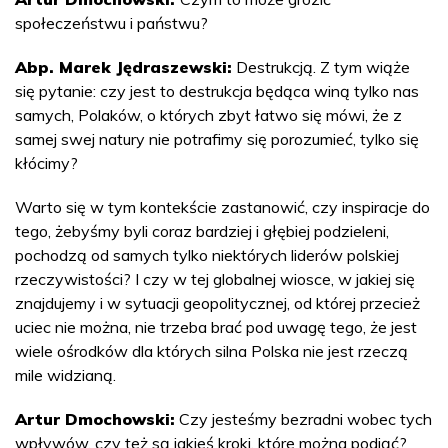
społeczeństwu i państwu?
Abp. Marek Jędraszewski:
Destrukcją. Z tym wiąże
się pytanie: czy jest to destrukcja będąca winą tylko nas
samych, Polaków, o których zbyt łatwo się mówi, że z
samej swej natury nie potrafimy się porozumieć, tylko się
kłócimy?
Warto się w tym kontekście zastanowić, czy inspiracje do
tego, żebyśmy byli coraz bardziej i głębiej podzieleni,
pochodzą od samych tylko niektórych liderów polskiej
rzeczywistości? I czy w tej globalnej wiosce, w jakiej się
znajdujemy i w sytuacji geopolitycznej, od której przecież
uciec nie można, nie trzeba brać pod uwagę tego, że jest
wiele ośrodków dla których silna Polska nie jest rzeczą
mile widzianą.
Artur Dmochowski:
Czy jesteśmy bezradni wobec tych
wpływów, czy też są jakieś kroki, które można podjąć?