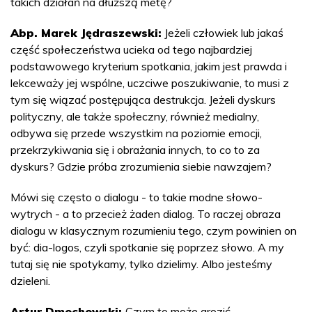
takich działań na dłuższą metę?
Abp. Marek Jędraszewski:
Jeżeli człowiek lub jakaś
część społeczeństwa ucieka od tego najbardziej
podstawowego kryterium spotkania, jakim jest prawda i
lekceważy jej wspólne, uczciwe poszukiwanie, to musi z
tym się wiązać postępująca destrukcja. Jeżeli dyskurs
polityczny, ale także społeczny, również medialny,
odbywa się przede wszystkim na poziomie emocji,
przekrzykiwania się i obrażania innych, to co to za
dyskurs? Gdzie próba zrozumienia siebie nawzajem?
Mówi się często o dialogu - to takie modne słowo-
wytrych - a to przecież żaden dialog. To raczej obraza
dialogu w klasycznym rozumieniu tego, czym powinien on
być: dia-logos, czyli spotkanie się poprzez słowo. A my
tutaj się nie spotykamy, tylko dzielimy. Albo jesteśmy
dzieleni.
Artur Dmochowski:
Czym to może grozić