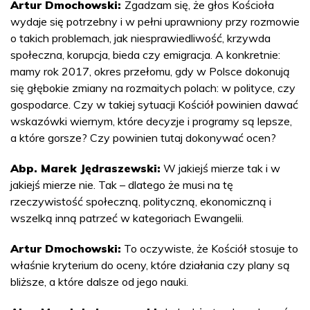
Artur Dmochowski:
Zgadzam się, że głos Kościoła
wydaje się potrzebny i w pełni uprawniony przy rozmowie
o takich problemach, jak niesprawiedliwość, krzywda
społeczna, korupcja, bieda czy emigracja. A konkretnie:
mamy rok 2017, okres przełomu, gdy w Polsce dokonują
się głębokie zmiany na rozmaitych polach: w polityce, czy
gospodarce. Czy w takiej sytuacji Kościół powinien dawać
wskazówki wiernym, które decyzje i programy są lepsze,
a które gorsze? Czy powinien tutaj dokonywać ocen?
Abp. Marek Jędraszewski:
W jakiejś mierze tak i w
jakiejś mierze nie. Tak – dlatego że musi na tę
rzeczywistość społeczną, polityczną, ekonomiczną i
wszelką inną patrzeć w kategoriach Ewangelii.
Artur Dmochowski:
To oczywiste, że Kościół stosuje to
właśnie kryterium do oceny, które działania czy plany są
bliższe, a które dalsze od jego nauki.