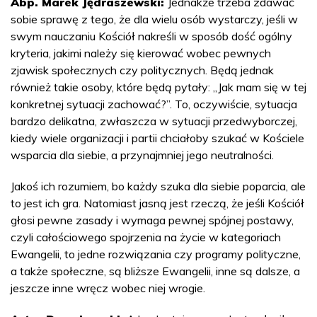
Abp. Marek Jędraszewski:
Jednakże trzeba zdawać
sobie sprawę z tego, że dla wielu osób wystarczy, jeśli w
swym nauczaniu Kościół nakreśli w sposób dość ogólny
kryteria, jakimi należy się kierować wobec pewnych
zjawisk społecznych czy politycznych. Będą jednak
również takie osoby, które będą pytały: „Jak mam się w tej
konkretnej sytuacji zachować?”. To, oczywiście, sytuacja
bardzo delikatna, zwłaszcza w sytuacji przedwyborczej,
kiedy wiele organizacji i partii chciałoby szukać w Kościele
wsparcia dla siebie, a przynajmniej jego neutralności.
Jakoś ich rozumiem, bo każdy szuka dla siebie poparcia, ale
to jest ich gra. Natomiast jasną jest rzeczą, że jeśli Kościół
głosi pewne zasady i wymaga pewnej spójnej postawy,
czyli całościowego spojrzenia na życie w kategoriach
Ewangelii, to jedne rozwiązania czy programy polityczne,
a także społeczne, są bliższe Ewangelii, inne są dalsze, a
jeszcze inne wręcz wobec niej wrogie.