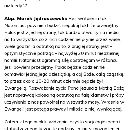
niż kiedyś?
Abp. Marek Jędraszewski:
Bez wątpienia tak.
Natomiast powinien budzić niepokój fakt, że przeciętny
Polak jest z jednej strony, tak bardzo otwarty na media,
na to wszystko, co z nich codziennie płynie przez wiele,
wiele godzin, a odtrutką na to, z drugiej strony, jest –
optymistycznie patrząc – najwyżej 20 minut niedzielnej
homilii. Natomiast ogromną siłę dostrzegam w różańcu.
Jeśli bowiem przeciętny Polak będzie codziennie
odmawiał jedną jego dziesiątkę, a daj Boże, całą cząstkę,
to przez około 10-20 minut dziennie będzie żył
Ewangelią. Rozważanie życia Pana Jezusa z Matką Bożą
jest naprawdę kolosalną odtrutką na falę kłamstw i próby
uczynienia z nas powolnej na wszystko masy. Właśnie w
Ewangelii jest potęga prawdy i miłości z niej wynikającej.
Zatem z tego punktu widzenia, czysto socjologicznego i
statystycznego, licząc te godziny i minuty, można lepiej