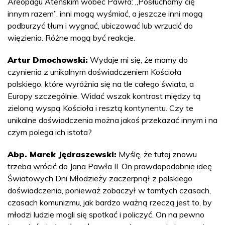
Areopagu Ateńskim wobec Pawła: „Posłuchamy cię
innym razem”, inni mogą wyśmiać, a jeszcze inni mogą
podburzyć tłum i wygnać, ubiczować lub wrzucić do
więzienia. Różne mogą być reakcje.
Artur Dmochowski:
Wydaje mi się, że mamy do
czynienia z unikalnym doświadczeniem Kościoła
polskiego, które wyróżnia się na tle całego świata, a
Europy szczególnie. Widać wszak kontrast między tą
zieloną wyspą Kościoła i resztą kontynentu. Czy te
unikalne doświadczenia można jakoś przekazać innym i na
czym polega ich istota?
Abp. Marek Jędraszewski:
Myślę, że tutaj znowu
trzeba wrócić do Jana Pawła II. On prawdopodobnie ideę
Światowych Dni Młodzieży zaczerpnął z polskiego
doświadczenia, ponieważ zobaczył w tamtych czasach,
czasach komunizmu, jak bardzo ważną rzeczą jest to, by
młodzi ludzie mogli się spotkać i policzyć. On na pewno