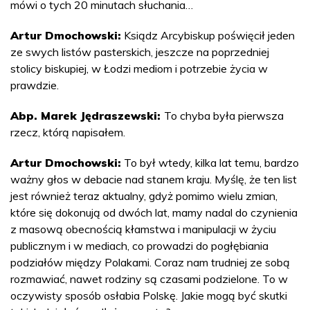
mówi o tych 20 minutach słuchania…
Artur Dmochowski:
Ksiądz Arcybiskup poświęcił jeden
ze swych listów pasterskich, jeszcze na poprzedniej
stolicy biskupiej, w Łodzi mediom i potrzebie życia w
prawdzie.
Abp. Marek Jędraszewski:
To chyba była pierwsza
rzecz, którą napisałem.
Artur Dmochowski:
To był wtedy, kilka lat temu, bardzo
ważny głos w debacie nad stanem kraju. Myślę, że ten list
jest również teraz aktualny, gdyż pomimo wielu zmian,
które się dokonują od dwóch lat, mamy nadal do czynienia
z masową obecnością kłamstwa i manipulacji w życiu
publicznym i w mediach, co prowadzi do pogłębiania
podziałów między Polakami. Coraz nam trudniej ze sobą
rozmawiać, nawet rodziny są czasami podzielone. To w
oczywisty sposób osłabia Polskę. Jakie mogą być skutki