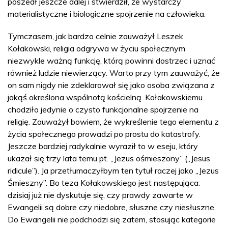
poszedł jeszcze dalej i stwierdził, że wystarczy
materialistyczne i biologiczne spojrzenie na człowieka.
Tymczasem, jak bardzo celnie zauważył Leszek
Kołakowski, religia odgrywa w życiu społecznym
niezwykle ważną funkcję, którą powinni dostrzec i uznać
również ludzie niewierzący. Warto przy tym zauważyć, że
on sam nigdy nie zdeklarował się jako osoba związana z
jakąś określona wspólnotą kościelną. Kołakowskiemu
chodziło jedynie o czysto funkcjonalne spojrzenie na
religię. Zauważył bowiem, że wykreślenie tego elementu z
życia społecznego prowadzi po prostu do katastrofy.
Jeszcze bardziej radykalnie wyraził to w eseju, który
ukazał się trzy lata temu pt. „Jezus ośmieszony” („Jesus
ridicule”). Ja przetłumaczyłbym ten tytuł raczej jako „Jezus
Śmieszny”. Bo teza Kołakowskiego jest następująca:
dzisiaj już nie dyskutuje się, czy prawdy zawarte w
Ewangelii są dobre czy niedobre, słuszne czy niesłuszne.
Do Ewangelii nie podchodzi się zatem, stosując kategorie