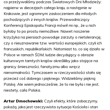
co przeżywaliśmy podczas Światowych Dni Młodzieży:
najpierw w diecezjach całego kraju, a następnie w
Krakowie, jest ogromnym zaskoczeniem dla młodych
pochodzących z innych krajów. Przewodniczący
Konferencji Episkopatu Francji mówił mi np., że u nich
byłoby to po prostu niemożliwe. Nawet noszenie
krzyżyka na piersiach powoduje zarzuty o nietolerancję,
czy o nieuznawanie tzw. wartości europejskich, czyli ich
francuskich, republikańskich. Natomiast to, co się działo w
Polsce w ramach ŚDM, ludzie decydujący o obrazie
kulturowym tamtych krajów określiliby jako stojące na
granicy śmieszności, fanatyzmu albo wręcz
nienormalności. Tymczasem w rzeczywistości stało się
przecież coś dobrego i pięknego. Widzieliśmy piękną
Polskę. Ale wiem jednocześnie, że to nie była i nie jest,
niestety, cała Polska.
Artur Dmochowski:
Czyli efekty, które zobaczymy,
pokażą, jaka jest rzeczywista sytuacja Kościoła i stan