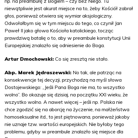
np. na preambułę z Bogiem – czy bez Niego. Tu
niewątpliwie jest akurat miejsce na to, żeby Kościół zabrał
głos, ponieważ otwiera się wymiar aksjologiczny.
Odwołałbym się w tym miejscu do tego, co czynił Jan
Paweł II jako głowa Kościoła katolickiego, tocząc
prawdziwą batalię o to, aby w preambule konstytucji Unii
Europejskiej znalazło się odniesienie do Boga.
Artur Dmochowski:
Co się zresztą nie stało.
Abp. Marek Jędraszewski:
No tak, ale patrząc na
konsekwencje tej decyzji, przychodzą na myśl słowa
Dostojewskiego: „Jeśli Pana Boga nie ma, to wszystko
wolno”. Bo okazuje się dzisiaj, na początku XXI wieku, że
wszystko wolno. A nawet więcej – jeśli np. Polska nie
chce zgodzić się na aborcję na życzenie, na małżeństwa
homoseksualne itd., to jest piętnowana, ponieważ jakoby
nie uznaje tzw. wartości europejskich. Nie byłoby tego
problemu, gdyby w preambule znalazło się miejsce dla