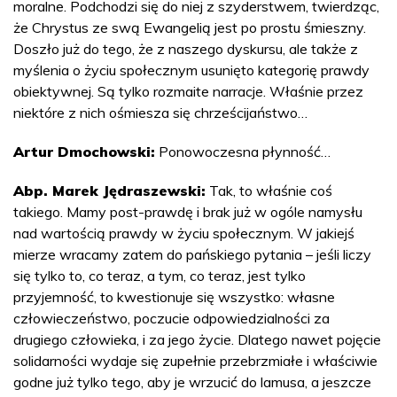
moralne. Podchodzi się do niej z szyderstwem, twierdząc,
że Chrystus ze swą Ewangelią jest po prostu śmieszny.
Doszło już do tego, że z naszego dyskursu, ale także z
myślenia o życiu społecznym usunięto kategorię prawdy
obiektywnej. Są tylko rozmaite narracje. Właśnie przez
niektóre z nich ośmiesza się chrześcijaństwo…
Artur Dmochowski:
Ponowoczesna płynność…
Abp. Marek Jędraszewski:
Tak, to właśnie coś
takiego. Mamy post-prawdę i brak już w ogóle namysłu
nad wartością prawdy w życiu społecznym. W jakiejś
mierze wracamy zatem do pańskiego pytania – jeśli liczy
się tylko to, co teraz, a tym, co teraz, jest tylko
przyjemność, to kwestionuje się wszystko: własne
człowieczeństwo, poczucie odpowiedzialności za
drugiego człowieka, i za jego życie. Dlatego nawet pojęcie
solidarności wydaje się zupełnie przebrzmiałe i właściwie
godne już tylko tego, aby je wrzucić do lamusa, a jeszcze