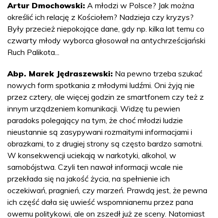
Artur Dmochowski:
A młodzi w Polsce? Jak można
określić ich relację z Kościołem? Nadzieja czy kryzys?
Były przecież niepokojące dane, gdy np. kilka lat temu co
czwarty młody wyborca głosował na antychrześcijański
Ruch Palikota...
Abp. Marek Jędraszewski:
Na pewno trzeba szukać
nowych form spotkania z młodymi ludźmi. Oni żyją nie
przez cztery, ale więcej godzin ze smartfonem czy też z
innym urządzeniem komunikacji. Widzę tu pewien
paradoks polegający na tym, że choć młodzi ludzie
nieustannie są zasypywani rozmaitymi informacjami i
obrazkami, to z drugiej strony są często bardzo samotni.
W konsekwencji uciekają w narkotyki, alkohol, w
samobójstwa. Czyli ten nawał informacji wcale nie
przekłada się na jakość życia, na spełnienie ich
oczekiwań, pragnień, czy marzeń. Prawdą jest, że pewna
ich część dała się uwieść wspomnianemu przez pana
owemu politykowi, ale on zszedł już ze sceny. Natomiast