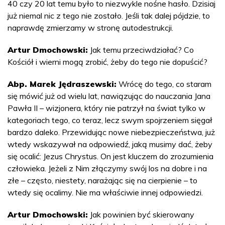
40 czy 20 lat temu było to niezwykle nośne hasło. Dzisiaj
już niemal nic z tego nie zostało. Jeśli tak dalej pójdzie, to
naprawdę zmierzamy w stronę autodestrukcji.
Artur Dmochowski:
Jak temu przeciwdziałać? Co
Kościół i wierni mogą zrobić, żeby do tego nie dopuścić?
Abp. Marek Jędraszewski:
Wrócę do tego, co staram
się mówić już od wielu lat, nawiązując do nauczania Jana
Pawła II – wizjonera, który nie patrzył na świat tylko w
kategoriach tego, co teraz, lecz swym spojrzeniem sięgał
bardzo daleko. Przewidując nowe niebezpieczeństwa, już
wtedy wskazywał na odpowiedź, jaką musimy dać, żeby
się ocalić: Jezus Chrystus. On jest kluczem do zrozumienia
człowieka. Jeżeli z Nim złączymy swój los na dobre i na
złe – często, niestety, narażając się na cierpienie – to
wtedy się ocalimy. Nie ma właściwie innej odpowiedzi.
Artur Dmochowski:
Jak powinien być skierowany