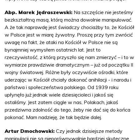
Abp. Marek Jędraszewski:
Na szczęście nie jesteśmy
bezkształtną masą, którą można dowolnie manipulować.
A że tak naprawdę jest świadczy chociażby to, że Kościół
w Polsce jest w miarę żywotny. Proszę przy tym zwrócić
uwagę na fakt, że ataki na Kościół w Polsce nie są
bynajmniej wymysłem ostatnich lat. Jest to
rzeczywistość, z którą przyszło się nam zmierzyć – i to w
wymiarze prawdziwie dramatycznym – już od początku II
wojny światowej. Różne były oczywiście ośrodki, które
uderzając w Kościół chciały dokonać anihilacji - i narodu i
państwa i społeczeństwa polskiego. Od 1939 roku
upłynęło już jednak wiele dziesięcioleci i jakoś się
ostaliśmy. Jest zatem ciągle w nas, Polakach, jakaś
przedziwna zdolność do tego, żeby nie dać się do końca
pokonać. Mam nadzieję, że tak będzie dalej.
Artur Dmochowski:
Czy jednak dzisiejsze metody
manipulacji nie są nieporównywalnie bardziej skuteczne