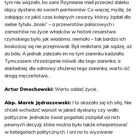
tym nie wiązało, bo sami Rzymianie mieli przecież daleko
idący dystans do swoich panteonów. Co więcej, myślę, że
zabijając co jakiś czas kolejnych cesarzy, którzy żądali dla
siebie tytułu „boski” – a przewrotów pałacowych i
zamachów na życie władców w historii cesarstwa
rzymskiego było, jak wiadomo, niemało – tak bardzo ich
boskością się nie przejmowali. Byli realistami, jak sądzę, aż
do bólu. A jednak zależało im na tym ziarenku kadzidła.
Tymczasem chrześcijanie mówili: dla tego ziarenka, a
dokładniej, dla odmowy złożenia tego ziarenka, warto iść
drogą męczeństwa...
Artur Dmochowski:
Warto oddać życie...
Abp. Marek Jędraszewski:
I to okazało się ich siłą. Nie
chcieli wchodzić wprost w jakieś dyskursy czy walki
polityczne. Jednakże świat pogański zażądał od nich
pewnych decyzji, które można było także interpretować
w kategoriach politycznych. I oni na to wyzwanie