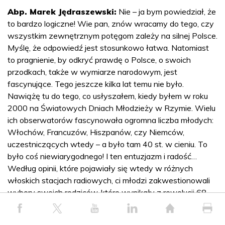
Abp. Marek Jędraszewski:
Nie – ja bym powiedział, że
to bardzo logiczne! Wie pan, znów wracamy do tego, czy
wszystkim zewnętrznym potęgom zależy na silnej Polsce.
Myślę, że odpowiedź jest stosunkowo łatwa. Natomiast
to pragnienie, by odkryć prawdę o Polsce, o swoich
przodkach, także w wymiarze narodowym, jest
fascynujące. Tego jeszcze kilka lat temu nie było.
Nawiążę tu do tego, co usłyszałem, kiedy byłem w roku
2000 na Światowych Dniach Młodzieży w Rzymie. Wielu
ich obserwatorów fascynowała ogromna liczba młodych:
Włochów, Francuzów, Hiszpanów, czy Niemców,
uczestniczących wtedy – a było tam 40 st. w cieniu. To
było coś niewiarygodnego! I ten entuzjazm i radość…
Według opinii, które pojawiały się wtedy w różnych
włoskich stacjach radiowych, ci młodzi zakwestionowali
wybory swoich rodziców, które wynikały z rewolucji 68
roku.