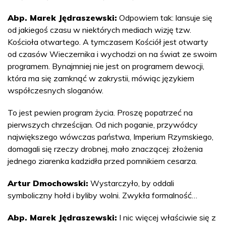
Abp. Marek Jędraszewski:
Odpowiem tak: lansuje się
od jakiegoś czasu w niektórych mediach wizję tzw.
Kościoła otwartego. A tymczasem Kościół jest otwarty
od czasów Wieczernika i wychodzi on na świat ze swoim
programem. Bynajmniej nie jest on programem dewocji,
która ma się zamknąć w zakrystii, mówiąc językiem
współczesnych sloganów.
To jest pewien program życia. Proszę popatrzeć na
pierwszych chrześcijan. Od nich poganie, przywódcy
największego wówczas państwa, Imperium Rzymskiego,
domagali się rzeczy drobnej, mało znaczącej: złożenia
jednego ziarenka kadzidła przed pomnikiem cesarza.
Artur Dmochowski:
Wystarczyło, by oddali
symboliczny hołd i byliby wolni. Zwykła formalność…
Abp. Marek Jędraszewski:
I nic więcej właściwie się z