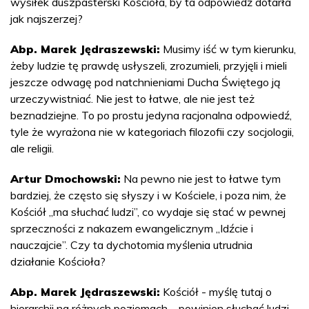
wysiłek duszpasterski Kościoła, by ta odpowiedź dotarła
jak najszerzej?
Abp. Marek Jędraszewski:
Musimy iść w tym kierunku,
żeby ludzie tę prawdę usłyszeli, zrozumieli, przyjęli i mieli
jeszcze odwagę pod natchnieniami Ducha Świętego ją
urzeczywistniać. Nie jest to łatwe, ale nie jest też
beznadziejne. To po prostu jedyna racjonalna odpowiedź,
tyle że wyrażona nie w kategoriach filozofii czy socjologii,
ale religii.
Artur Dmochowski:
Na pewno nie jest to łatwe tym
bardziej, że często się słyszy i w Kościele, i poza nim, że
Kościół „ma słuchać ludzi”, co wydaje się stać w pewnej
sprzeczności z nakazem ewangelicznym „Idźcie i
nauczajcie”. Czy ta dychotomia myślenia utrudnia
działanie Kościoła?
Abp. Marek Jędraszewski:
Kościół - myślę tutaj o
hierarchii na różnych poziomach – powinien słuchać ludzi,