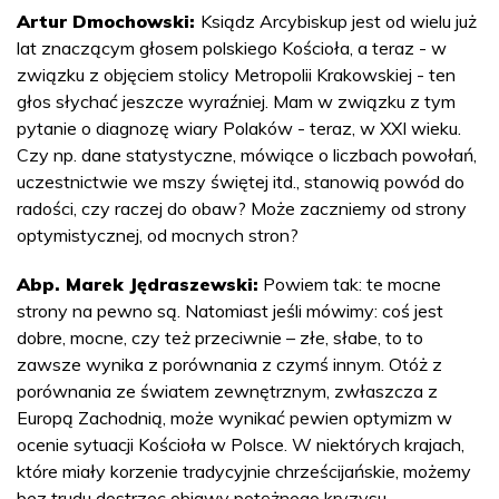
Artur Dmochowski:
Ksiądz Arcybiskup jest od wielu już
lat znaczącym głosem polskiego Kościoła, a teraz - w
związku z objęciem stolicy Metropolii Krakowskiej - ten
głos słychać jeszcze wyraźniej. Mam w związku z tym
pytanie o diagnozę wiary Polaków - teraz, w XXI wieku.
Czy np. dane statystyczne, mówiące o liczbach powołań,
uczestnictwie we mszy świętej itd., stanowią powód do
radości, czy raczej do obaw? Może zaczniemy od strony
optymistycznej, od mocnych stron?
Abp. Marek Jędraszewski:
Powiem tak: te mocne
strony na pewno są. Natomiast jeśli mówimy: coś jest
dobre, mocne, czy też przeciwnie – złe, słabe, to to
zawsze wynika z porównania z czymś innym. Otóż z
porównania ze światem zewnętrznym, zwłaszcza z
Europą Zachodnią, może wynikać pewien optymizm w
ocenie sytuacji Kościoła w Polsce. W niektórych krajach,
które miały korzenie tradycyjnie chrześcijańskie, możemy
bez trudu dostrzec objawy potężnego kryzysu.