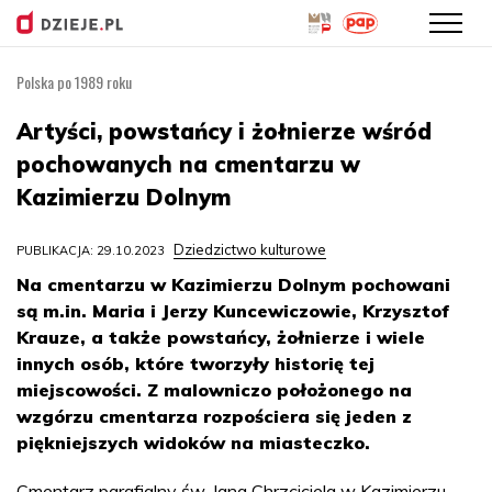
Polska po 1989 roku
Przejdź
do
Artyści, powstańcy i żołnierze wśród
treści
pochowanych na cmentarzu w
Kazimierzu Dolnym
Dziedzictwo kulturowe
PUBLIKACJA: 29.10.2023
Na cmentarzu w Kazimierzu Dolnym pochowani
są m.in. Maria i Jerzy Kuncewiczowie, Krzysztof
Krauze, a także powstańcy, żołnierze i wiele
innych osób, które tworzyły historię tej
miejscowości. Z malowniczo położonego na
wzgórzu cmentarza rozpościera się jeden z
piękniejszych widoków na miasteczko.
Cmentarz parafialny św. Jana Chrzciciela w Kazimierzu