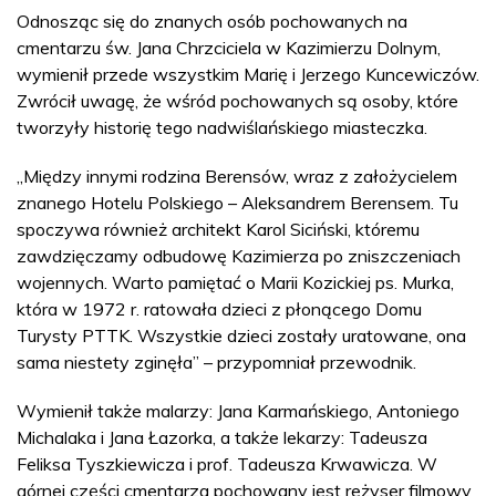
Odnosząc się do znanych osób pochowanych na
cmentarzu św. Jana Chrzciciela w Kazimierzu Dolnym,
wymienił przede wszystkim Marię i Jerzego Kuncewiczów.
Zwrócił uwagę, że wśród pochowanych są osoby, które
tworzyły historię tego nadwiślańskiego miasteczka.
„Między innymi rodzina Berensów, wraz z założycielem
znanego Hotelu Polskiego – Aleksandrem Berensem. Tu
spoczywa również architekt Karol Siciński, któremu
zawdzięczamy odbudowę Kazimierza po zniszczeniach
wojennych. Warto pamiętać o Marii Kozickiej ps. Murka,
która w 1972 r. ratowała dzieci z płonącego Domu
Turysty PTTK. Wszystkie dzieci zostały uratowane, ona
sama niestety zginęła” – przypomniał przewodnik.
Wymienił także malarzy: Jana Karmańskiego, Antoniego
Michalaka i Jana Łazorka, a także lekarzy: Tadeusza
Feliksa Tyszkiewicza i prof. Tadeusza Krwawicza. W
górnej części cmentarza pochowany jest reżyser filmowy