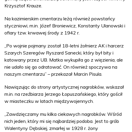
Krzysztof Krauze.
Na kazimierskim cmentarzu leżą również powstańcy
styczniowi, m.in. Józef Broniewicz, Konstanty Ulanowski i
ofiary tzw. krwawej środy z 1942 r.
„Po wojnie pojmany został 18-letni żołnierz AK i harcerz
Szarych Szeregów Ryszard Sanecki, który był bity i
katowany przez UB. Matka wykupiła go z więzienia, ale
nie udało się go odratować. On również spoczywa na
naszym cmentarzu” – przekazał Marcin Pisula.
Nawiązując do strony artystycznej nagrobków, wskazał
m.in. na rzeźbiarza Jerzego Łopuszańskiego, który gościł
w miasteczku w latach międzywojennych.
„Zawdzięczamy mu kilka ciekawych nagrobków. Wśród
nich jeden, który mi się najbardziej podoba. Jest to grób
Walentyny Dębskiej, zmarłej w 1928 r. żony