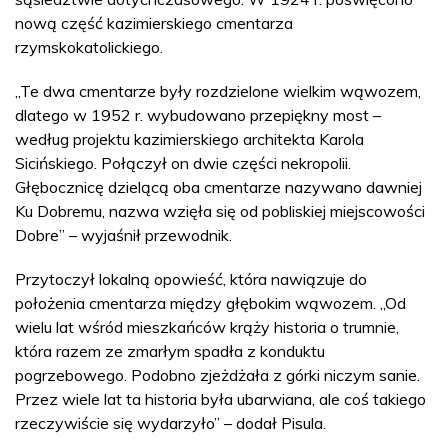
nową część kazimierskiego cmentarza
rzymskokatolickiego.
„Te dwa cmentarze były rozdzielone wielkim wąwozem,
dlatego w 1952 r. wybudowano przepiękny most –
według projektu kazimierskiego architekta Karola
Sicińskiego. Połączył on dwie części nekropolii.
Głębocznicę dzielącą oba cmentarze nazywano dawniej
Ku Dobremu, nazwa wzięła się od pobliskiej miejscowości
Dobre” – wyjaśnił przewodnik.
Przytoczył lokalną opowieść, która nawiązuje do
położenia cmentarza między głębokim wąwozem. „Od
wielu lat wśród mieszkańców krąży historia o trumnie,
która razem ze zmarłym spadła z konduktu
pogrzebowego. Podobno zjeżdżała z górki niczym sanie.
Przez wiele lat ta historia była ubarwiana, ale coś takiego
rzeczywiście się wydarzyło” – dodał Pisula.