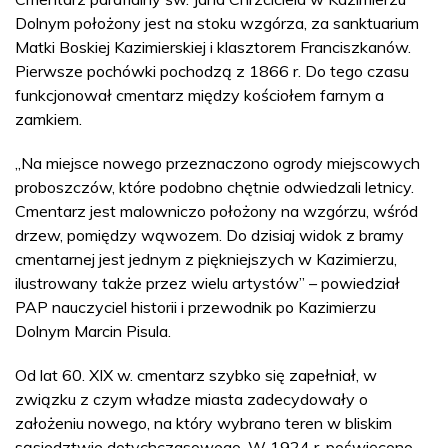
Dolnym położony jest na stoku wzgórza, za sanktuarium
Matki Boskiej Kazimierskiej i klasztorem Franciszkanów.
Pierwsze pochówki pochodzą z 1866 r. Do tego czasu
funkcjonował cmentarz między kościołem farnym a
zamkiem.
„Na miejsce nowego przeznaczono ogrody miejscowych
proboszczów, które podobno chętnie odwiedzali letnicy.
Cmentarz jest malowniczo położony na wzgórzu, wśród
drzew, pomiędzy wąwozem. Do dzisiaj widok z bramy
cmentarnej jest jednym z piękniejszych w Kazimierzu,
ilustrowany także przez wielu artystów” – powiedział
PAP nauczyciel historii i przewodnik po Kazimierzu
Dolnym Marcin Pisula.
Od lat 60. XIX w. cmentarz szybko się zapełniał, w
związku z czym władze miasta zadecydowały o
założeniu nowego, na który wybrano teren w bliskim
sąsiedztwie dotychczasowego. W 1924 r. poświęcono