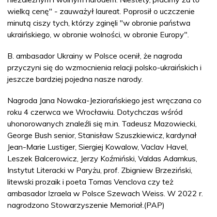
wielką cenę" - zauważył laureat. Poprosił o uczczenie
minutą ciszy tych, którzy zginęli "w obronie państwa
ukraińskiego, w obronie wolności, w obronie Europy".
B. ambasador Ukrainy w Polsce ocenił, że nagroda
przyczyni się do wzmocnienia relacji polsko-ukraińskich i
jeszcze bardziej pojedna nasze narody.
Nagroda Jana Nowaka-Jeziorańskiego jest wręczana co
roku 4 czerwca we Wrocławiu. Dotychczas wśród
uhonorowanych znaleźli się m.in. Tadeusz Mazowiecki,
George Bush senior, Stanisław Szuszkiewicz, kardynał
Jean-Marie Lustiger, Siergiej Kowalow, Vaclav Havel,
Leszek Balcerowicz, Jerzy Koźmiński, Valdas Adamkus,
Instytut Literacki w Paryżu, prof. Zbigniew Brzeziński,
litewski prozaik i poeta Tomas Venclova czy też
ambasador Izraela w Polsce Szewach Weiss. W 2022 r.
nagrodzono Stowarzyszenie Memoriał.(PAP)