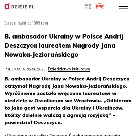
Europa i świat po 1989 roku
Przejdź
do
B. ambasador Ukrainy w Polsce Andrij
treści
Deszczyca laureatem Nagrody Jana
Nowaka-Jeziorańskiego
Dziedzictwo kulturowe
PUBLIKACJA: 05.06.2023
B. ambasador Ukrainy w Polsce Andrij Deszczyca
otrzymał Nagrodę Jana Nowaka-Jeziorańskiego.
Wyróżnienie zostało wręczone laureatowi w
niedzielę w Ossolineum we Wrocławiu. „Odbieram
to jako gest wsparcia dla Ukrainy i Ukraińców,
którzy dzielnie walczą z agresją rosyjską” –
powiedział Deszczyca.
Wręczana w stolicy Dolnego Śląska nagroda została