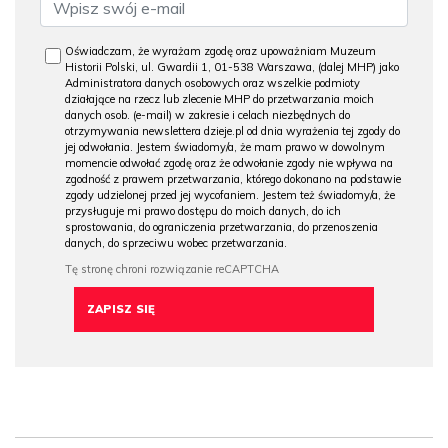
Oświadczam, że wyrażam zgodę oraz upoważniam Muzeum
Historii Polski, ul. Gwardii 1, 01-538 Warszawa, (dalej MHP) jako
Administratora danych osobowych oraz wszelkie podmioty
działające na rzecz lub zlecenie MHP do przetwarzania moich
danych osob. (e-mail) w zakresie i celach niezbędnych do
otrzymywania newslettera dzieje.pl od dnia wyrażenia tej zgody do
jej odwołania. Jestem świadomy/a, że mam prawo w dowolnym
momencie odwołać zgodę oraz że odwołanie zgody nie wpływa na
zgodność z prawem przetwarzania, którego dokonano na podstawie
zgody udzielonej przed jej wycofaniem. Jestem też świadomy/a, że
przysługuje mi prawo dostępu do moich danych, do ich
sprostowania, do ograniczenia przetwarzania, do przenoszenia
danych, do sprzeciwu wobec przetwarzania.