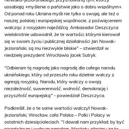
uosabiają +myślenie o państwie jako o dobru wspólnym+.
Od ponad roku Ukraina myśli nie tylko o swojej, ale też o
naszej, polskiej i europejskiej wspólnocie, z poświęceniem
walcząc z rosyjskim najeźdźcą. Ambasador Deszczyca
wielokrotnie udowodnił, że te wartości, którymi kierował
się w swoim życiu i publicznej działalności Jan Nowak-
Jeziorański, są mu niezwykle bliskie" – stwierdził w
niedzielę prezydent Wrocławia Jacek Sutryk.
"Odbieram tę nagrodę jako nagrodę dla całego narodu
ukraińskiego, który od przeszło roku dzielnie walczy z
agresją rosyjską. Narodu, który walczy o swoją
niezależność, suwerenność, wolność, demokrację i
przyszłość europejską" - powiedział Deszczyca.
Podkreślił, że o te same wartości walczył Nowak-
Jeziorański, Wrocław, cała Polska – Polki i Polacy w
ostatnich dziesięcioleciach. "I dawali nam przykład, by być
niezależnym i wolnym narodem. Niestety, płacimy za to