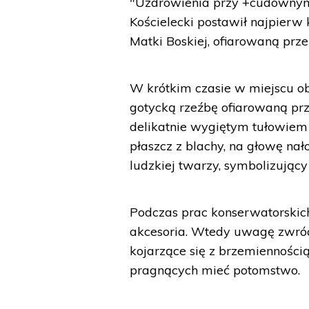
"Uzdrowienia przy +cudownym 
Kościelecki postawił najpierw 
Matki Boskiej, ofiarowaną prze
W krótkim czasie w miejscu ob
gotycką rzeźbę ofiarowaną prz
delikatnie wygiętym tułowiem
płaszcz z blachy, na głowę nał
ludzkiej twarzy, symbolizujący
Podczas prac konserwatorskich
akcesoria. Wtedy uwagę zwróc
kojarzące się z brzemienności
pragnących mieć potomstwo.