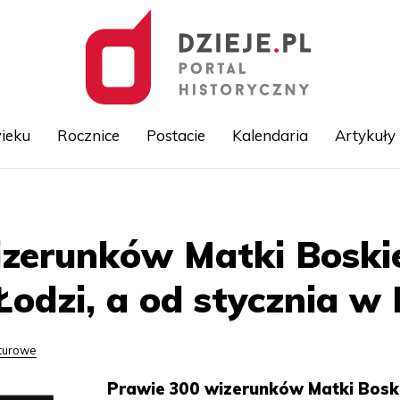
ieku
Rocznice
Postacie
Kalendaria
Artykuły
Przejdź
do
treści
izerunków Matki Boskie
odzi, a od stycznia w
lturowe
Prawie 300 wizerunków Matki Bosk