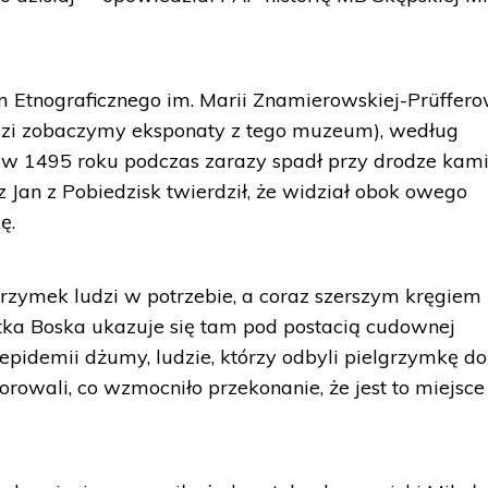
tnograficznego im. Marii Znamierowskiej-Prüffero
dzi zobaczymy eksponaty z tego muzeum), według
 w 1495 roku podczas zarazy spadł przy drodze kam
 Jan z Pobiedzisk twierdził, że widział obok owego
ę.
lgrzymek ludzi w potrzebie, a coraz szerszym kręgiem
atka Boska ukazuje się tam pod postacią cudownej
pidemii dżumy, ludzie, którzy odbyli pielgrzymkę do
rowali, co wzmocniło przekonanie, że jest to miejsce