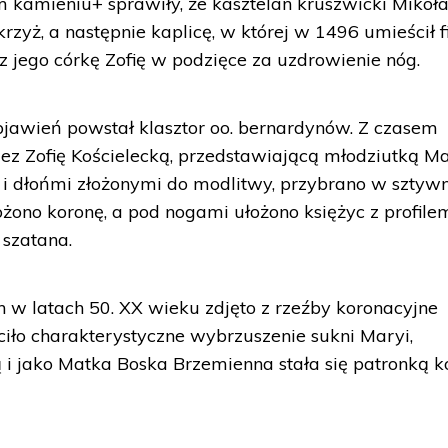
kamieniu+ sprawiły, że kasztelan kruszwicki Mikoła
krzyż, a następnie kaplicę, w której w 1496 umieścił f
z jego córkę Zofię w podzięce za uzdrowienie nóg.
jawień powstał klasztor oo. bernardynów. Z czasem
ez Zofię Kościelecką, przedstawiającą młodziutką Mar
 i dłońmi złożonymi do modlitwy, przybrano w sztyw
ożono koronę, a pod nogami ułożono księżyc z profile
 szatana.
 w latach 50. XX wieku zdjęto z rzeźby koronacyjne
iło charakterystyczne wybrzuszenie sukni Maryi,
ą i jako Matka Boska Brzemienna stała się patronką k