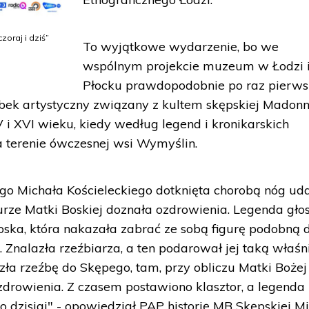
oraj i dziś”
To wyjątkowe wydarzenie, bo we
wspólnym projekcie muzeum w Łodzi 
Płocku prawdopodobnie po raz pierws
bek artystyczny związany z kultem skępskiej Madonn
 i XVI wieku, kiedy według legend i kronikarskich
 terenie ówczesnej wsi Wymyślin.
go Michała Kościeleckiego dotknięta chorobą nóg ud
gurze Matki Boskiej doznała ozdrowienia. Legenda głos
ska, która nakazała zabrać ze sobą figurę podobną do
. Znalazła rzeźbiarza, a ten podarował jej taką właśn
zła rzeźbę do Skępego, tam, przy obliczu Matki Bożej
zdrowienia. Z czasem postawiono klasztor, a legenda i
o dzisiaj" - opowiedział PAP historię MB Skępskiej M