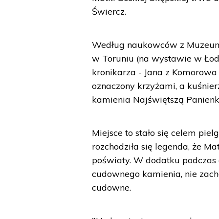
Świercz.
Według naukowców z Muzeum E
w Toruniu (na wystawie w Ło
kronikarza - Jana z Komorowa
oznaczony krzyżami, a kuśnierz
kamienia Najświętszą Panienk
Miejsce to stało się celem pie
rozchodziła się legenda, że M
poświaty. W dodatku podczas e
cudownego kamienia, nie zacho
cudowne.