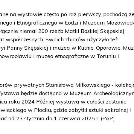
ane na wystawie często po raz pierwszy, pochodzą z
nego i Etnograficznego w Łodzi i Muzeum Mazowiec
łącznie niemal 200 rzeźb Matki Boskiej Skępskiej
at współczesnych. Swoich zbiorów użyczyło też
yi Panny Skępskiej i muzea w Kutnie, Oporowie, M
nowrocławiu i muzea etnograficzne w Toruniu i
iorów prywatnych Stanisława Miłkowskiego - kolekcj
Wystawa będzie dostępna w Muzeum Archeologiczny
ńca roku 2024 Później wystawa w całości zostanie
eckiego w Płocku, gdzie zabytki sztuki sakralnej i
ć od 23 stycznia do 1 czerwca 2025 r. (PAP)