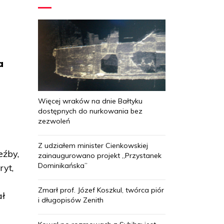
a
Więcej wraków na dnie Bałtyku
dostępnych do nurkowania bez
zezwoleń
Z udziałem minister Cienkowskiej
eźby,
zainaugurowano projekt „Przystanek
Dominikańska”
ryt,
Zmarł prof. Józef Koszkul, twórca piór
ał
i długopisów Zenith