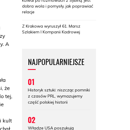
Kowal po rozmowach z Sybihą: jest
dobra wola i pomysły, jak poprawiać
relacje
Z Krakowa wyruszył 61. Marsz
i
Szlakiem I Kompanii Kadrowej
zy
y. A
NAJPOPULARNIEJSZE
01
ała
i, że
Historyk sztuki: niszcząc pomniki
 tej,
z czasów PRL, wymazujemy
część polskiej historii
ie
02
 kult
Władze USA poszukują
ichał