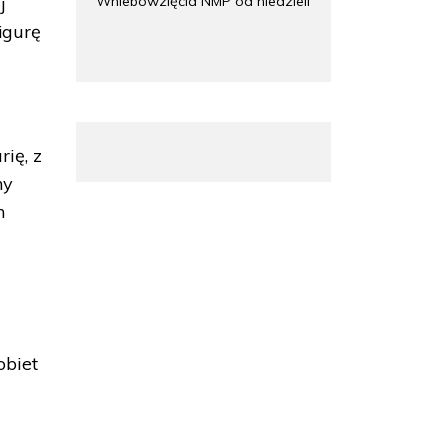
Wniebowzięcia NMP od niedzieli
j
igurę
ię, z
ny
m
obiet