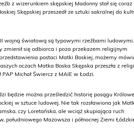
zeźb z wizerunkiem skępskiej Madonny stał się coraz
Boskiej Skępskiej przeszedł ze sztuki sakralnej do kul
d II wojną światową są typowymi rzeźbami ludowymi.
y zmienił się odbiorca i poza przekazem religijnym
 przedstawienia postaci Matki Boskiej, możemy mówić
aszych oczach Matka Boska Skępska przeszła z religi
ał PAP Michał Świercz z MAIE w Łodzi.
zi będzie można prześledzić historię posągu Królowe
ockiej w sztuce ludowej. Nie tak rozsławiona jak Mat
mska, czy Loretańska, ale wciąż skupiająca ruch
w, południowego Mazowsza i północnej Ziemi Łódzkie