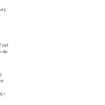
tury
 już
i do
j
ka
j i