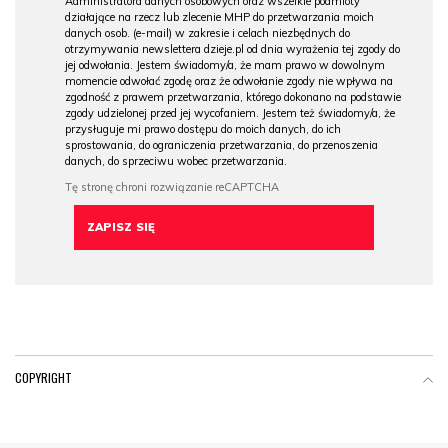
Administratora danych osobowych oraz wszelkie podmioty
działające na rzecz lub zlecenie MHP do przetwarzania moich
danych osob. (e-mail) w zakresie i celach niezbędnych do
otrzymywania newslettera dzieje.pl od dnia wyrażenia tej zgody do
jej odwołania. Jestem świadomy/a, że mam prawo w dowolnym
momencie odwołać zgodę oraz że odwołanie zgody nie wpływa na
zgodność z prawem przetwarzania, którego dokonano na podstawie
zgody udzielonej przed jej wycofaniem. Jestem też świadomy/a, że
przysługuje mi prawo dostępu do moich danych, do ich
sprostowania, do ograniczenia przetwarzania, do przenoszenia
danych, do sprzeciwu wobec przetwarzania.
COPYRIGHT