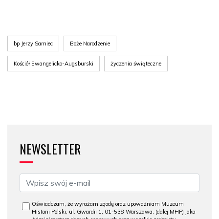
bp Jerzy Samiec
Boże Narodzenie
Kościół Ewangelicko-Augsburski
życzenia świąteczne
NEWSLETTER
Oświadczam, że wyrażam zgodę oraz upoważniam Muzeum
Historii Polski, ul. Gwardii 1, 01-538 Warszawa, (dalej MHP) jako