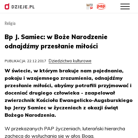
Religia
Przejdź
do
Bp J. Samiec: w Boże Narodzenie
treści
odnajdźmy przesłanie miłości
Dziedzictwo kulturowe
PUBLIKACJA: 22.12.2017
W świecie, w którym brakuje nam pojednania,
pokoju i wzajemnego zrozumienia, odnajdźmy
przesłanie miłości, abyśmy potrafili przyjmować i
doceniać drugiego człowieka - zaapelował
zwierzchnik Kościoła Ewangelicko-Augsburskiego
bp Jerzy Samiec w życzeniach z okazji świąt
Bożego Narodzenia.
W przekazanych PAP życzeniach, luterański hierarcha
zachęca do wsłuchania się w głos Boga,