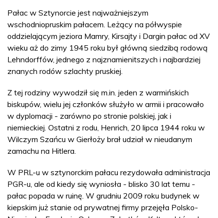
Pałac w Sztynorcie jest najważniejszym
wschodniopruskim pałacem. Leżący na półwyspie
oddzielającym jeziora Mamry, Kirsajty i Dargin pałac od XV
wieku aż do zimy 1945 roku był główną siedzibą rodową
Lehndorffów, jednego z najznamienitszych i najbardziej
znanych rodów szlachty pruskiej.
Z tej rodziny wywodził się m.in. jeden z warmińskich
biskupów, wielu jej członków służyło w armii i pracowało
w dyplomacji - zarówno po stronie polskiej, jak i
niemieckiej. Ostatni z rodu, Henrich, 20 lipca 1944 roku w
Wilczym Szańcu w Gierłoży brał udział w nieudanym
zamachu na Hitlera.
W PRL-u w sztynorckim pałacu rezydowała administracja
PGR-u, ale od kiedy się wyniosła - blisko 30 lat temu -
pałac popada w ruinę. W grudniu 2009 roku budynek w
kiepskim już stanie od prywatnej firmy przejęła Polsko-