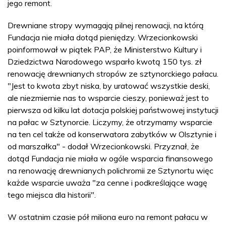
jego remont.
Drewniane stropy wymagają pilnej renowacji, na którą
Fundacja nie miała dotąd pieniędzy. Wrzecionkowski
poinformował w piątek PAP, że Ministerstwo Kultury i
Dziedzictwa Narodowego wsparło kwotą 150 tys. zł
renowację drewnianych stropów ze sztynorckiego pałacu.
"Jest to kwota zbyt niska, by uratować wszystkie deski,
ale niezmiernie nas to wsparcie cieszy, ponieważ jest to
pierwsza od kilku lat dotacja polskiej państwowej instytucji
na pałac w Sztynorcie. Liczymy, że otrzymamy wsparcie
na ten cel także od konserwatora zabytków w Olsztynie i
od marszałka" - dodał Wrzecionkowski. Przyznał, że
dotąd Fundacja nie miała w ogóle wsparcia finansowego
na renowację drewnianych polichromii ze Sztynortu więc
każde wsparcie uważa "za cenne i podkreślające wagę
tego miejsca dla historii".
W ostatnim czasie pół miliona euro na remont pałacu w