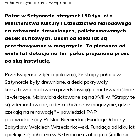
Pałac w Sztynorcie. Fot. PAP/J. Undro
Pałac w Sztynorcie otrzymał 150 tys. zł z
Ministerstwa Kultury i Dziedzictwa Narodowego
na ratowanie drewnianych, polichromowanych
desek sufitowych. Deski od kilku lat są
przechowywane w magazynie. To pierwsza od
wielu lat dotacja na ten pałac przyznana przez
polską instytucję.
Przedwojenne zdjęcia pokazują, że stropy pałacu w
Sztynorcie były drewniane, a deski pokrywały
kunsztowne malowidła przedstawiające motywy roślinne
i zwierzęce. Malowidła datowane są na XVII w. "Stropy te
są zdemontowane, a deski złożone w magazynie, gdzie
czekają na renowację" - powiedział PAP
przewodniczący Polsko-Niemieckiej Fundacji Ochrony
Zabytków Wojciech Wrzecionkowski. Fundacja od kilku lat
opiekuje się pałacem w Sztynorcie i zabiega o środki na