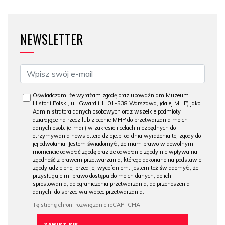
NEWSLETTER
Oświadczam, że wyrażam zgodę oraz upoważniam Muzeum
Historii Polski, ul. Gwardii 1, 01-538 Warszawa, (dalej MHP) jako
Administratora danych osobowych oraz wszelkie podmioty
działające na rzecz lub zlecenie MHP do przetwarzania moich
danych osob. (e-mail) w zakresie i celach niezbędnych do
otrzymywania newslettera dzieje.pl od dnia wyrażenia tej zgody do
jej odwołania. Jestem świadomy/a, że mam prawo w dowolnym
momencie odwołać zgodę oraz że odwołanie zgody nie wpływa na
zgodność z prawem przetwarzania, którego dokonano na podstawie
zgody udzielonej przed jej wycofaniem. Jestem też świadomy/a, że
przysługuje mi prawo dostępu do moich danych, do ich
sprostowania, do ograniczenia przetwarzania, do przenoszenia
danych, do sprzeciwu wobec przetwarzania.