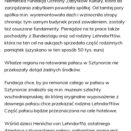
Niemiecka Fundacja Ochrony Zabytków Kultury, która do
zarządzania zabytkiem powołała spółkę. Od tamtej pory
spółka m.in. wyremontowała dach i wzmocniła stropy
chroniąc tym samym budynek przed zawaleniem, zostały
też osuszone fundamenty. Pieniądze na te prace także
pochodziły z Bundestagu oraz od rodziny Lehndorffów,
która na ten cel na aukcjach sprzedała część rodzinnych
pamiątek (uzyskano w ten sposób 50 tys. euro)
Władze regionu na ratowanie pałacu w Sztynorcie nie
przekazały dotąd żadnych środków.
Fundacja chce, by po remoncie całego w pałacu w
Sztynorcie znalazło się m.in. muzeum szlachty
wschodniopruskiej, do której oryginalne wyposażenie z
dawnego pałacu chce przekazać rodzina Lehndorffów.
Część pałacu będzie przeznaczona na cele hotelowe.
Wśród dzieci Henricha von Lehndorffa, ostatniego
dziedzica sztynorckiego pałacu, najbardziej znana jest