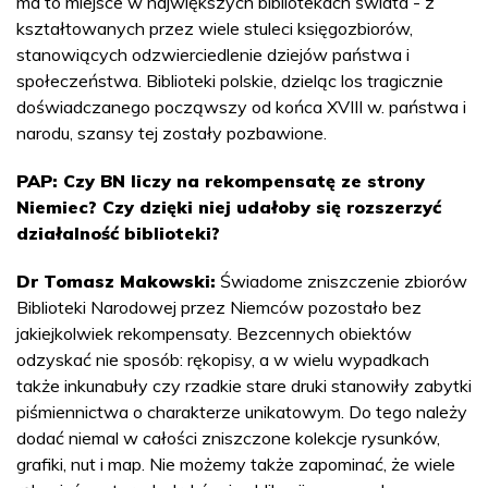
ma to miejsce w największych bibliotekach świata - z
kształtowanych przez wiele stuleci księgozbiorów,
stanowiących odzwierciedlenie dziejów państwa i
społeczeństwa. Biblioteki polskie, dzieląc los tragicznie
doświadczanego począwszy od końca XVIII w. państwa i
narodu, szansy tej zostały pozbawione.
PAP: Czy BN liczy na rekompensatę ze strony
Niemiec? Czy dzięki niej udałoby się rozszerzyć
działalność biblioteki?
Dr Tomasz Makowski:
Świadome zniszczenie zbiorów
Biblioteki Narodowej przez Niemców pozostało bez
jakiejkolwiek rekompensaty. Bezcennych obiektów
odzyskać nie sposób: rękopisy, a w wielu wypadkach
także inkunabuły czy rzadkie stare druki stanowiły zabytki
piśmiennictwa o charakterze unikatowym. Do tego należy
dodać niemal w całości zniszczone kolekcje rysunków,
grafiki, nut i map. Nie możemy także zapominać, że wiele