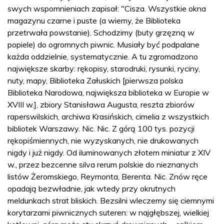
swych wspomnieniach zapisał: "Cisza. Wszystkie okna
magazynu czarne i puste (a wiemy, że Biblioteka
przetrwała powstanie). Schodzimy (buty grzęzną w
popiele) do ogromnych piwnic. Musiały być podpalane
każda oddzielnie, systematycznie. A tu zgromadzono
największe skarby: rękopisy, starodruki, rysunki, ryciny,
nuty, mapy, Biblioteka Załuskich [pierwsza polska
Biblioteka Narodowa, największa biblioteka w Europie w
XVIII w.], zbiory Stanisława Augusta, reszta zbiorów
raperswilskich, archiwa Krasińskich, cimelia z wszystkich
bibliotek Warszawy. Nic. Nic. Z górą 100 tys. pozycji
rękopiśmiennych, nie wyzyskanych, nie drukowanych
nigdy i już nigdy. Od iluminowanych złotem miniatur z XIV
w., przez bezcenne silva rerum polskie do nieznanych
listów Żeromskiego, Reymonta, Berenta. Nic. Znów ręce
opadają bezwładnie, jak wtedy przy okrutnych
meldunkach strat bliskich. Bezsilni wleczemy się ciemnymi
korytarzami piwnicznych suteren: w najgłębszej, wielkiej