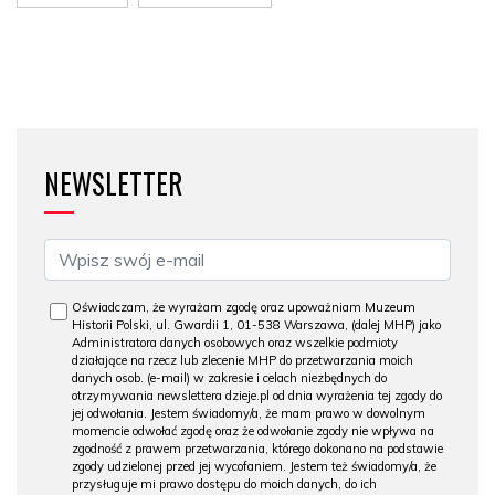
NEWSLETTER
Oświadczam, że wyrażam zgodę oraz upoważniam Muzeum
Historii Polski, ul. Gwardii 1, 01-538 Warszawa, (dalej MHP) jako
Administratora danych osobowych oraz wszelkie podmioty
działające na rzecz lub zlecenie MHP do przetwarzania moich
danych osob. (e-mail) w zakresie i celach niezbędnych do
otrzymywania newslettera dzieje.pl od dnia wyrażenia tej zgody do
jej odwołania. Jestem świadomy/a, że mam prawo w dowolnym
momencie odwołać zgodę oraz że odwołanie zgody nie wpływa na
zgodność z prawem przetwarzania, którego dokonano na podstawie
zgody udzielonej przed jej wycofaniem. Jestem też świadomy/a, że
przysługuje mi prawo dostępu do moich danych, do ich