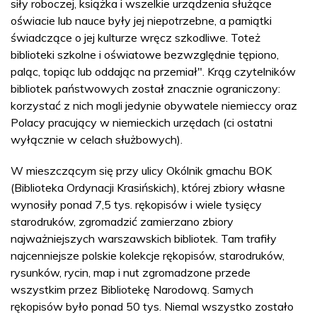
siły roboczej, książka i wszelkie urządzenia służące
oświacie lub nauce były jej niepotrzebne, a pamiątki
świadczące o jej kulturze wręcz szkodliwe. Toteż
biblioteki szkolne i oświatowe bezwzględnie tępiono,
paląc, topiąc lub oddając na przemiał". Krąg czytelników
bibliotek państwowych został znacznie ograniczony:
korzystać z nich mogli jedynie obywatele niemieccy oraz
Polacy pracujący w niemieckich urzędach (ci ostatni
wyłącznie w celach służbowych).
W mieszczącym się przy ulicy Okólnik gmachu BOK
(Biblioteka Ordynacji Krasińskich), której zbiory własne
wynosiły ponad 7,5 tys. rękopisów i wiele tysięcy
starodruków, zgromadzić zamierzano zbiory
najważniejszych warszawskich bibliotek. Tam trafiły
najcenniejsze polskie kolekcje rękopisów, starodruków,
rysunków, rycin, map i nut zgromadzone przede
wszystkim przez Bibliotekę Narodową. Samych
rękopisów było ponad 50 tys. Niemal wszystko zostało