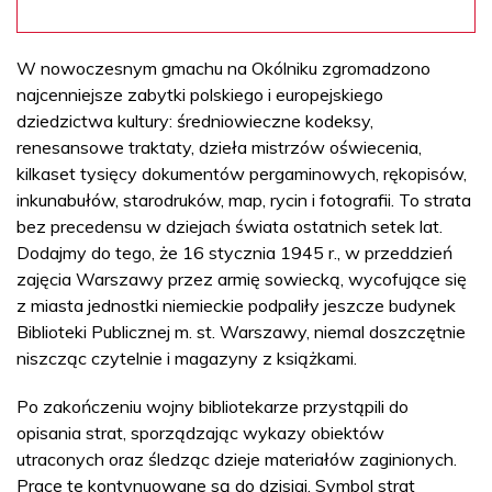
W nowoczesnym gmachu na Okólniku zgromadzono
najcenniejsze zabytki polskiego i europejskiego
dziedzictwa kultury: średniowieczne kodeksy,
renesansowe traktaty, dzieła mistrzów oświecenia,
kilkaset tysięcy dokumentów pergaminowych, rękopisów,
inkunabułów, starodruków, map, rycin i fotografii. To strata
bez precedensu w dziejach świata ostatnich setek lat.
Dodajmy do tego, że 16 stycznia 1945 r., w przeddzień
zajęcia Warszawy przez armię sowiecką, wycofujące się
z miasta jednostki niemieckie podpaliły jeszcze budynek
Biblioteki Publicznej m. st. Warszawy, niemal doszczętnie
niszcząc czytelnie i magazyny z książkami.
Po zakończeniu wojny bibliotekarze przystąpili do
opisania strat, sporządzając wykazy obiektów
utraconych oraz śledząc dzieje materiałów zaginionych.
Prace te kontynuowane są do dzisiaj. Symbol strat