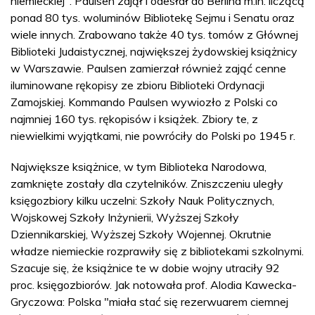
niemieckiej". Paulsen zajął i odesłał do Berlina m.in. liczącą
ponad 80 tys. woluminów Bibliotekę Sejmu i Senatu oraz
wiele innych. Zrabowano także 40 tys. tomów z Głównej
Biblioteki Judaistycznej, największej żydowskiej książnicy
w Warszawie. Paulsen zamierzał również zająć cenne
iluminowane rękopisy ze zbioru Biblioteki Ordynacji
Zamojskiej. Kommando Paulsen wywiozło z Polski co
najmniej 160 tys. rękopisów i książek. Zbiory te, z
niewielkimi wyjątkami, nie powróciły do Polski po 1945 r.
Największe książnice, w tym Biblioteka Narodowa,
zamknięte zostały dla czytelników. Zniszczeniu uległy
księgozbiory kilku uczelni: Szkoły Nauk Politycznych,
Wojskowej Szkoły Inżynierii, Wyższej Szkoły
Dziennikarskiej, Wyższej Szkoły Wojennej. Okrutnie
władze niemieckie rozprawiły się z bibliotekami szkolnymi.
Szacuje się, że książnice te w dobie wojny utraciły 92
proc. księgozbiorów. Jak notowała prof. Alodia Kawecka-
Gryczowa: Polska "miała stać się rezerwuarem ciemnej