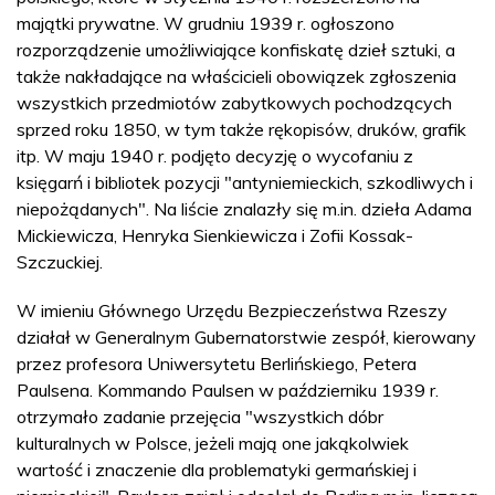
majątki prywatne. W grudniu 1939 r. ogłoszono
rozporządzenie umożliwiające konfiskatę dzieł sztuki, a
także nakładające na właścicieli obowiązek zgłoszenia
wszystkich przedmiotów zabytkowych pochodzących
sprzed roku 1850, w tym także rękopisów, druków, grafik
itp. W maju 1940 r. podjęto decyzję o wycofaniu z
księgarń i bibliotek pozycji "antyniemieckich, szkodliwych i
niepożądanych". Na liście znalazły się m.in. dzieła Adama
Mickiewicza, Henryka Sienkiewicza i Zofii Kossak-
Szczuckiej.
W imieniu Głównego Urzędu Bezpieczeństwa Rzeszy
działał w Generalnym Gubernatorstwie zespół, kierowany
przez profesora Uniwersytetu Berlińskiego, Petera
Paulsena. Kommando Paulsen w październiku 1939 r.
otrzymało zadanie przejęcia "wszystkich dóbr
kulturalnych w Polsce, jeżeli mają one jakąkolwiek
wartość i znaczenie dla problematyki germańskiej i