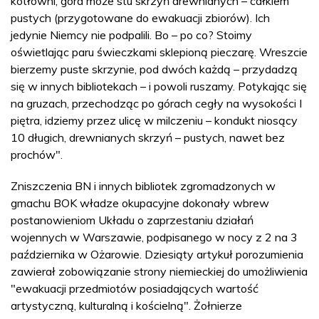
kotłowni, góra może stu skrzyń drewnianych – całkiem
pustych (przygotowane do ewakuacji zbiorów). Ich
jedynie Niemcy nie podpalili. Bo – po co? Stoimy
oświetlając paru świeczkami sklepioną pieczarę. Wreszcie
bierzemy puste skrzynie, pod dwóch każdą – przydadzą
się w innych bibliotekach – i powoli ruszamy. Potykając się
na gruzach, przechodząc po górach cegły na wysokości I
piętra, idziemy przez ulicę w milczeniu – kondukt niosący
10 długich, drewnianych skrzyń – pustych, nawet bez
prochów".
Zniszczenia BN i innych bibliotek zgromadzonych w
gmachu BOK władze okupacyjne dokonały wbrew
postanowieniom Układu o zaprzestaniu działań
wojennych w Warszawie, podpisanego w nocy z 2 na 3
października w Ożarowie. Dziesiąty artykuł porozumienia
zawierał zobowiązanie strony niemieckiej do umożliwienia
"ewakuacji przedmiotów posiadających wartość
artystyczną, kulturalną i kościelną". Żołnierze