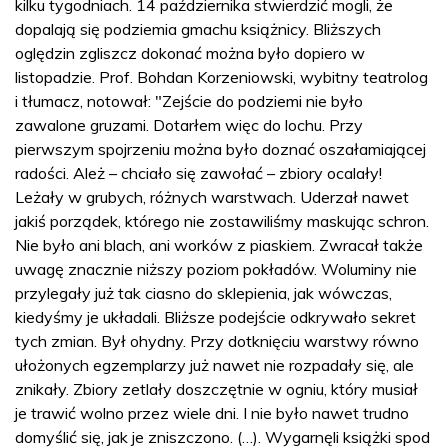
kilku tygodniach. 14 października stwierdzić mogli, że
dopalają się podziemia gmachu książnicy. Bliższych
oględzin zgliszcz dokonać można było dopiero w
listopadzie. Prof. Bohdan Korzeniowski, wybitny teatrolog
i tłumacz, notował: "Zejście do podziemi nie było
zawalone gruzami. Dotarłem więc do lochu. Przy
pierwszym spojrzeniu można było doznać oszałamiającej
radości. Ależ – chciało się zawołać – zbiory ocalały!
Leżały w grubych, różnych warstwach. Uderzał nawet
jakiś porządek, którego nie zostawiliśmy maskując schron.
Nie było ani blach, ani worków z piaskiem. Zwracał także
uwagę znacznie niższy poziom pokładów. Woluminy nie
przylegały już tak ciasno do sklepienia, jak wówczas,
kiedyśmy je układali. Bliższe podejście odkrywało sekret
tych zmian. Był ohydny. Przy dotknięciu warstwy równo
ułożonych egzemplarzy już nawet nie rozpadały się, ale
znikały. Zbiory zetlały doszczętnie w ogniu, który musiał
je trawić wolno przez wiele dni. I nie było nawet trudno
domyślić się, jak je zniszczono. (…). Wygarnęli książki spod