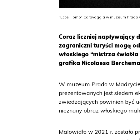
“Ecce Homo” Caravaggia w muzeum Prado w
Coraz liczniej napływający do
zagraniczni turyści mogą o
włoskiego “mistrza światła 
grafika Nicolaesa Berchema
W muzeum Prado w Madrycie 
prezentowanych jest siedem e
zwiedzających powinien być ud
nieznany obraz włoskiego mala
Malowidło w 2021 r. zostało p