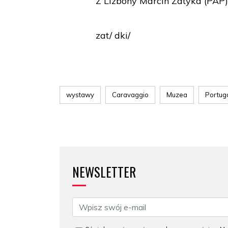
Z Lizbony Marcin Zatyka (PAP
zat/ dki/
wystawy
Caravaggio
Muzea
Portuga
NEWSLETTER