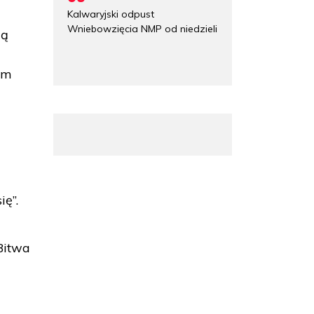
Kalwaryjski odpust
Wniebowzięcia NMP od niedzieli
gą
im
ę”.
Bitwa