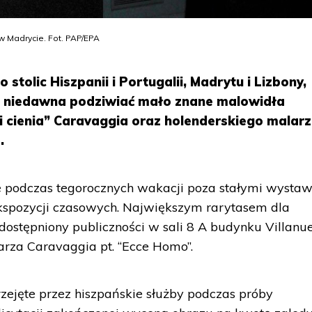
 Madrycie. Fot. PAP/EPA
 stolic Hiszpanii i Portugalii, Madrytu i Lizbony,
d niedawna podziwiać mało znane malowidła
i cienia” Caravaggia oraz holenderskiego malarz
.
podczas tegorocznych wakacji poza stałymi wysta
kspozycji czasowych. Największym rarytasem dla
ostępniony publiczności w sali 8 A budynku Villanu
rza Caravaggia pt. “Ecce Homo”.
rzejęte przez hiszpańskie służby podczas próby