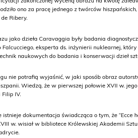
licytacji zakończonej wyceną obrazu na kwotę zaled
chodziło ono za pracę jednego z twórców hiszpańskich,
de Ribery.
azu jako dzieła Caravaggia były badania diagnostyc
alcucciego, eksperta ds. inżynierii nuklearnej, który
technik naukowych do badania i konserwacji dzieł szt
gu nie potrafią wyjaśnić, w jaki sposób obraz autors
iszpanii. Wiedzą, że w pierwszej połowie XVII w. jego
Filip IV.
e istnieje dokumentacja świadcząca o tym, że “Ecce 
VIII w. wisiał w bibliotece Królewskiej Akademii Szt
drycie.