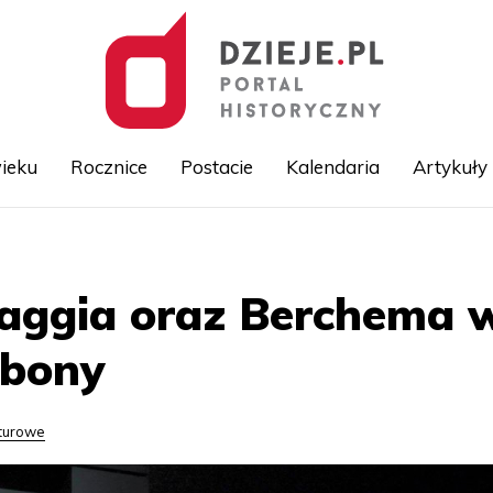
ieku
Rocznice
Postacie
Kalendaria
Artykuły
Przejdź
do
treści
vaggia oraz Berchema 
zbony
lturowe