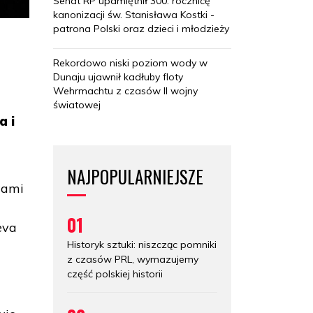
Senat RP upamiętnił 300. rocznicę
kanonizacji św. Stanisława Kostki -
patrona Polski oraz dzieci i młodzieży
Rekordowo niski poziom wody w
Dunaju ujawnił kadłuby floty
Wehrmachtu z czasów II wojny
światowej
a i
NAJPOPULARNIEJSZE
wami
01
eva
Historyk sztuki: niszcząc pomniki
z czasów PRL, wymazujemy
część polskiej historii