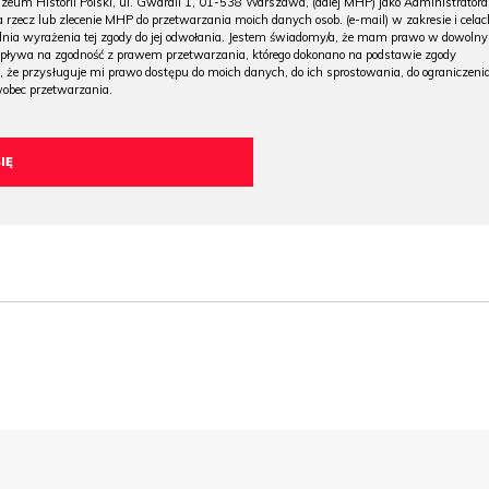
m Historii Polski, ul. Gwardii 1, 01-538 Warszawa, (dalej MHP) jako Administratora
 rzecz lub zlecenie MHP do przetwarzania moich danych osob. (e-mail) w zakresie i celac
 dnia wyrażenia tej zgody do jej odwołania. Jestem świadomy/a, że mam prawo w dowoln
wpływa na zgodność z prawem przetwarzania, którego dokonano na podstawie zgody
, że przysługuje mi prawo dostępu do moich danych, do ich sprostowania, do ograniczeni
wobec przetwarzania.