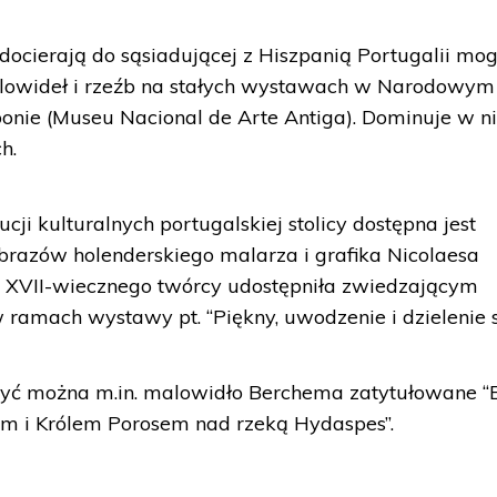
i docierają do sąsiadującej z Hiszpanią Portugalii mo
alowideł i rzeźb na stałych wystawach w Narodowym
nie (Museu Nacional de Arte Antiga). Dominuje w n
h.
ucji kulturalnych portugalskiej stolicy dostępna jest
brazów holenderskiego malarza i grafika Nicolaesa
 XVII-wiecznego twórcy udostępniła zwiedzającym
mach wystawy pt. “Piękny, uwodzenie i dzielenie si
ć można m.in. malowidło Berchema zatytułowane “
m i Królem Porosem nad rzeką Hydaspes”.