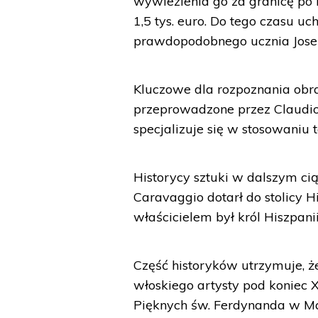
wywiezienia go za granicę po 
1,5 tys. euro. Do tego czasu u
prawdopodobnego ucznia Jose 
Kluczowe dla rozpoznania obr
przeprowadzone przez Claudio F
specjalizuje się w stosowaniu 
Historycy sztuki w dalszym cią
Caravaggio dotarł do stolicy H
właścicielem był król Hiszpanii 
Część historyków utrzymuje, ż
włoskiego artysty pod koniec X
Pięknych św. Ferdynanda w Ma