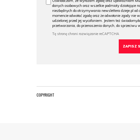
Oświadczam, że wyrażam zgodę oraz upoważniam Muzeu
danych osobowych oraz wszelkie podmioty działające na
niezbędnych do otrzymywania newslettera dzieje.pl od
momencie odwołać zgodę oraz że odwołanie zgody nie 
udzielonej przed jej wycofaniem. Jestem też świadomy/a
przetwarzania, do przenoszenia danych, do sprzeciwu 
COPYRIGHT