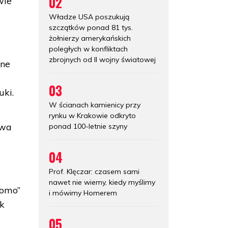
02
wie
Władze USA poszukują
szczątków ponad 81 tys.
żołnierzy amerykańskich
poległych w konfliktach
zbrojnych od II wojny światowej
zne
03
uki.
W ścianach kamienicy przy
rynku w Krakowie odkryto
twa
ponad 100-letnie szyny
04
Prof. Klęczar: czasem sami
nawet nie wiemy, kiedy myślimy
homo”
i mówimy Homerem
uk
05