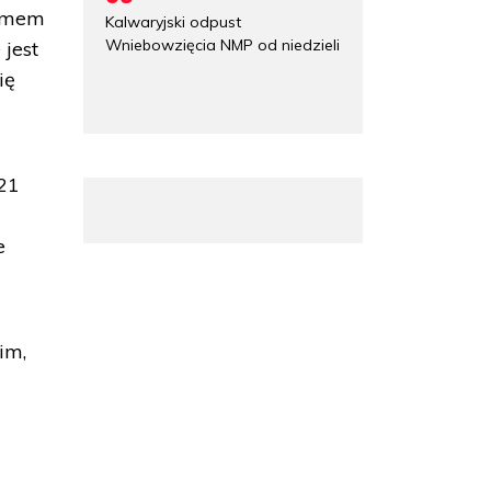
izmem
Kalwaryjski odpust
Wniebowzięcia NMP od niedzieli
 jest
ię
21
e
im,