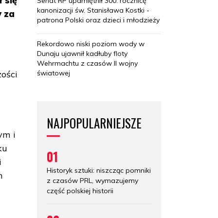
 się
Senat RP upamiętnił 300. rocznicę
kanonizacji św. Stanisława Kostki -
y za
patrona Polski oraz dzieci i młodzieży
Rekordowo niski poziom wody w
Dunaju ujawnił kadłuby floty
e
Wehrmachtu z czasów II wojny
światowej
zości
NAJPOPULARNIEJSZE
ym i
ku
01
i
Historyk sztuki: niszcząc pomniki
m
z czasów PRL, wymazujemy
część polskiej historii