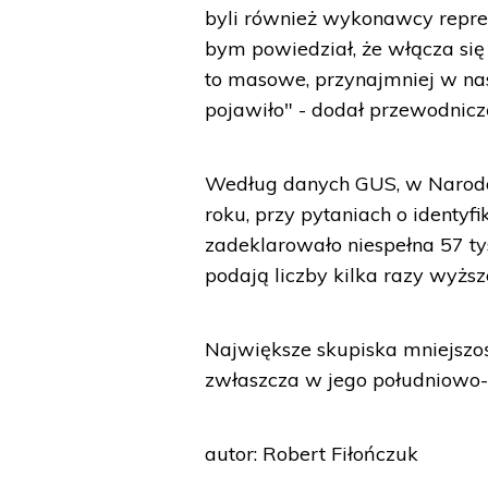
byli również wykonawcy repre
bym powiedział, że włącza się 
to masowe, przynajmniej w nas
pojawiło" - dodał przewodnic
Według danych GUS, w Naro
roku, przy pytaniach o identy
zadeklarowało niespełna 57 tys
podają liczby kilka razy wyższ
Największe skupiska mniejszoś
zwłaszcza w jego południowo-
autor: Robert Fiłończuk