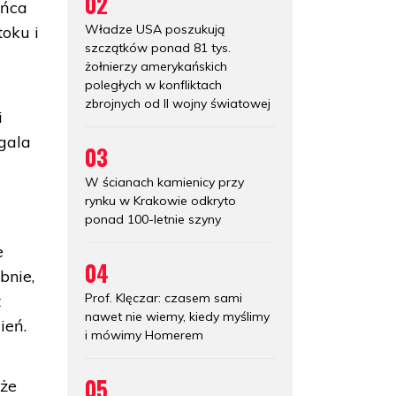
02
ońca
Władze USA poszukują
toku i
szczątków ponad 81 tys.
żołnierzy amerykańskich
poległych w konfliktach
zbrojnych od II wojny światowej
i
 gala
03
W ścianach kamienicy przy
rynku w Krakowie odkryto
ponad 100-letnie szyny
e
04
bnie,
Prof. Klęczar: czasem sami
t
nawet nie wiemy, kiedy myślimy
ień.
i mówimy Homerem
05
 że