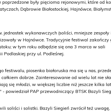
ne poprzedzone były pięcioma rejonowymi, które od k
atyczach, Dąbrowie Białostockiej, Hajnówce, Białyms
. jednostek wykonawczych (soliści, mniejsze zespoły 
alizowały w Hajnówce. Tradycyjnie festiwal zakończy
mstoku; w tym roku odbędzie się ona 3 marca w sali
 Podlaskiej przy ul. Podleśnej.
o festiwalu, piosenka białoruska ma się u nas, przed
 całkiem dobrze. Zainteresowanie od wielu lat nie sła
ą się młodzi, w większej liczbie niż jeszcze kilka la
y" - powiedział PAP przewodniczący BTSK Bazyli Sieg
 soliści i solistki. Bazyli Siegień zwrócił też uwagę,