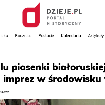
ieku
Rocznice
Postacie
Kalendaria
Artykuły
Przejdź
do
treści
lu piosenki białoruskiej
 imprez w środowisku t
lturowe