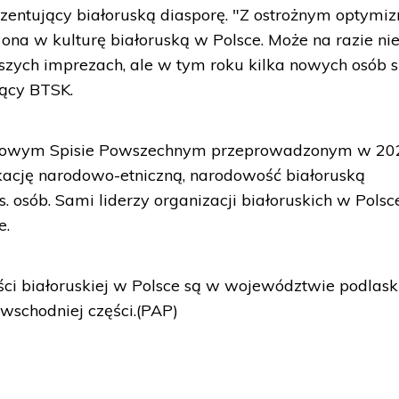
zentujący białoruską diasporę. "Z ostrożnym optym
ona w kulturę białoruską w Polsce. Może na razie nie
zych imprezach, ale w tym roku kilka nowych osób s
zący BTSK.
dowym Spisie Powszechnym przeprowadzonym w 20
fikację narodowo-etniczną, narodowość białoruską
. osób. Sami liderzy organizacji białoruskich w Polsc
e.
ci białoruskiej w Polsce są w województwie podlask
wschodniej części.(PAP)