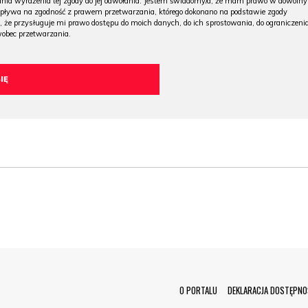
 dnia wyrażenia tej zgody do jej odwołania. Jestem świadomy/a, że mam prawo w dowoln
wpływa na zgodność z prawem przetwarzania, którego dokonano na podstawie zgody
, że przysługuje mi prawo dostępu do moich danych, do ich sprostowania, do ograniczeni
wobec przetwarzania.
Menu Footer
O PORTALU
DEKLARACJA DOSTĘPNO