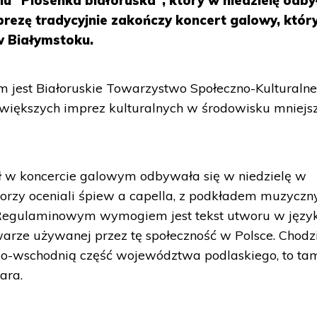
lu "Piosenka białoruska", który w niedzielę odbył
rezę tradycyjnie zakończy koncert galowy, któr
w Białymstoku.
em jest Białoruskie Towarzystwo Społeczno-Kulturaln
ajwiększych imprez kulturalnych w środowisku mniejs
ał w koncercie galowym odbywała się w niedzielę w
orzy oceniali śpiew a capella, z podkładem muzyczn
egulaminowym wymogiem jest tekst utworu w języ
arze używanej przez tę społeczność w Polsce. Chodz
o-wschodnią część województwa podlaskiego, to ta
ara.