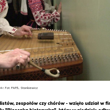
4 r. Fot. PAP/L. Stankiewicz
stów, zespołów czy chórów - wzięło udział w fi