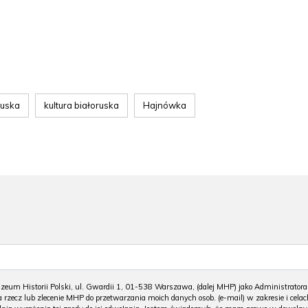
ruska
kultura białoruska
Hajnówka
m Historii Polski, ul. Gwardii 1, 01-538 Warszawa, (dalej MHP) jako Administratora
 rzecz lub zlecenie MHP do przetwarzania moich danych osob. (e-mail) w zakresie i celac