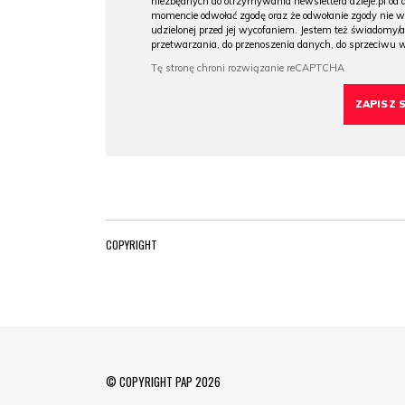
niezbędnych do otrzymywania newslettera dzieje.pl od
momencie odwołać zgodę oraz że odwołanie zgody nie 
udzielonej przed jej wycofaniem. Jestem też świadomy/a
przetwarzania, do przenoszenia danych, do sprzeciwu 
COPYRIGHT
© COPYRIGHT PAP 2026