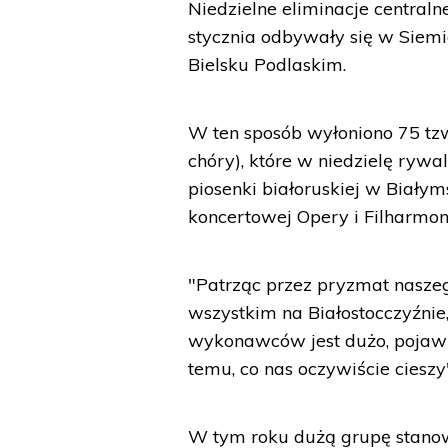
Niedzielne eliminacje central
stycznia odbywały się w Siemi
Bielsku Podlaskim.
W ten sposób wyłoniono 75 tzw
chóry), które w niedzielę ryw
piosenki białoruskiej w Biały
koncertowej Opery i Filharmonii
"Patrząc przez pryzmat naszeg
wszystkim na Białostocczyźnie,
wykonawców jest dużo, pojawiaj
temu, co nas oczywiście ciesz
W tym roku dużą grupę stanowili