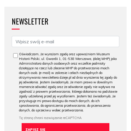
NEWSLETTER
Oświadczam, że wyrażam zgodę oraz upoważniam Muzeum
Historii Polski, ul. Gwardii 1, 01-538 Warszawa, (dalej MHP) jako
Administratora danych osobowych oraz wszelkie podmioty
działające na rzecz lub zlecenie MHP do przetwarzania moich
danych osob. (e-mail) w zakresie i celach niezbędnych do
otrzymywania newslettera dzieje.pl od dnia wyrażenia tej zgody do
jej odwołania. Jestem świadomy/a, że mam prawo w dowolnym
momencie odwołać zgodę oraz że odwołanie zgody nie wpływa na
zgodność z prawem przetwarzania, którego dokonano na podstawie
zgody udzielonej przed jej wycofaniem. Jestem też świadomy/a, że
przysługuje mi prawo dostępu do moich danych, do ich
sprostowania, do ograniczenia przetwarzania, do przenoszenia
danych, do sprzeciwu wobec przetwarzania.