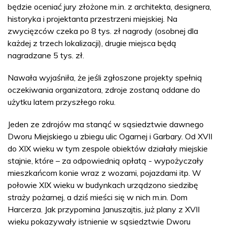
będzie oceniać jury złożone m.in. z architekta, designera,
historyka i projektanta przestrzeni miejskiej. Na
zwycięzców czeka po 8 tys. zł nagrody (osobnej dla
każdej z trzech lokalizacji), drugie miejsca będą
nagradzane 5 tys. zł.
Nawała wyjaśniła, że jeśli zgłoszone projekty spełnią
oczekiwania organizatora, zdroje zostaną oddane do
użytku latem przyszłego roku.
Jeden ze zdrojów ma stanąć w sąsiedztwie dawnego
Dworu Miejskiego u zbiegu ulic Ogarnej i Garbary. Od XVII
do XIX wieku w tym zespole obiektów działały miejskie
stajnie, które – za odpowiednią opłatą - wypożyczały
mieszkańcom konie wraz z wozami, pojazdami itp. W
połowie XIX wieku w budynkach urządzono siedzibę
straży pożarnej, a dziś mieści się w nich m.in. Dom
Harcerza. Jak przypomina Januszajtis, już plany z XVII
wieku pokazywały istnienie w sąsiedztwie Dworu