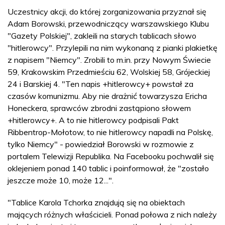
Uczestnicy akcji, do której zorganizowania przyznał się
Adam Borowski, przewodniczący warszawskiego Klubu
"Gazety Polskiej", zakleili na starych tablicach słowo
"hitlerowcy". Przylepili na nim wykonaną z pianki plakietkę
z napisem "Niemcy". Zrobili to m.in. przy Nowym Świecie
59, Krakowskim Przedmieściu 62, Wolskiej 58, Grójeckiej
24 i Barskiej 4. "Ten napis +hitlerowcy+ powstał za
czasów komunizmu. Aby nie drażnić towarzysza Ericha
Honeckera, sprawców zbrodni zastąpiono słowem
+hitlerowcy+. A to nie hitlerowcy podpisali Pakt
Ribbentrop-Mołotow, to nie hitlerowcy napadli na Polskę,
tylko Niemcy" - powiedział Borowski w rozmowie z
portalem Telewizji Republika. Na Facebooku pochwalił się
oklejeniem ponad 140 tablic i poinformował, że "zostało
jeszcze może 10, może 12...".
"Tablice Karola Tchorka znajdują się na obiektach
mających różnych właścicieli. Ponad połowa z nich należy