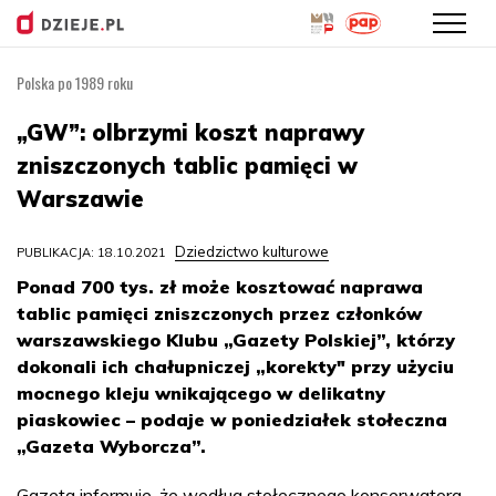
Polska po 1989 roku
Przejdź
do
„GW”: olbrzymi koszt naprawy
treści
zniszczonych tablic pamięci w
Warszawie
Dziedzictwo kulturowe
PUBLIKACJA: 18.10.2021
Ponad 700 tys. zł może kosztować naprawa
tablic pamięci zniszczonych przez członków
warszawskiego Klubu „Gazety Polskiej”, którzy
dokonali ich chałupniczej „korekty" przy użyciu
mocnego kleju wnikającego w delikatny
piaskowiec – podaje w poniedziałek stołeczna
„Gazeta Wyborcza”.
Gazeta informuje, że według stołecznego konserwatora