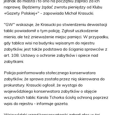
jednak do miasta i to ono na początku zapłaci za ich
naprawę. Będziemy żądać zwrotu pieniędzy od Klubu
+Gazety Polskiej+" - zapowiada Michał Krasucki.
"GW" wskazuje, że Krasucki po stwierdzeniu dewastacji
tablic powiadomił o tym policję. Zgłosił uszkodzenie
mienia, ale też znieważenie miejsc pamięci. W przypadku,
gdy tablica wisi na budynku wpisanym do rejestru
zabytków, jest także podstawa do ścigania sprawców z
art. 108. Ustawy o ochronie zabytków i opiece nad
zabytkami.
Policja poinformowała stołecznego konserwatora
zabytków, że sprawa została przez nią skierowana do
prokuratury. Krasucki ogłosił, że wystąpi do
wojewódzkiego konserwatora zabytków o objęcie
wszystkich tablic Karola Tchorka ścisłą ochroną poprzez
wpis do rejestru - informuje gazeta.
Wojewódzki urząd konserwatorski zabrał głos w tej