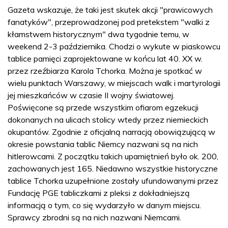
Gazeta wskazuje, że taki jest skutek akcji "prawicowych
fanatyków", przeprowadzonej pod pretekstem "walki z
kłamstwem historycznym" dwa tygodnie temu, w
weekend 2-3 października. Chodzi o wykute w piaskowcu
tablice pamięci zaprojektowane w końcu lat 40. XX w.
przez rzeźbiarza Karola Tchorka. Można je spotkać w
wielu punktach Warszawy, w miejscach walk i martyrologii
jej mieszkańców w czasie II wojny światowej.
Poświęcone są przede wszystkim ofiarom egzekucji
dokonanych na ulicach stolicy wtedy przez niemieckich
okupantów. Zgodnie z oficjalną narracją obowiązującą w
okresie powstania tablic Niemcy nazwani są na nich
hitlerowcami. Z początku takich upamiętnień było ok. 200,
zachowanych jest 165. Niedawno wszystkie historyczne
tablice Tchorka uzupełnione zostały ufundowanymi przez
Fundację PGE tabliczkami z pleksi z dokładniejszą
informacją o tym, co się wydarzyło w danym miejscu.
Sprawcy zbrodni są na nich nazwani Niemcami.