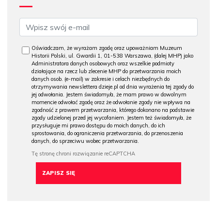
Oświadczam, że wyrażam zgodę oraz upoważniam Muzeum
Historii Polski, ul. Gwardii 1, 01-538 Warszawa, (dalej MHP) jako
Administratora danych osobowych oraz wszelkie podmioty
działające na rzecz lub zlecenie MHP do przetwarzania moich
danych osob. (e-mail) w zakresie i celach niezbędnych do
otrzymywania newslettera dzieje.pl od dnia wyrażenia tej zgody do
jej odwołania. Jestem świadomy/a, że mam prawo w dowolnym
momencie odwołać zgodę oraz że odwołanie zgody nie wpływa na
zgodność z prawem przetwarzania, którego dokonano na podstawie
zgody udzielonej przed jej wycofaniem. Jestem też świadomy/a, że
przysługuje mi prawo dostępu do moich danych, do ich
sprostowania, do ograniczenia przetwarzania, do przenoszenia
danych, do sprzeciwu wobec przetwarzania.