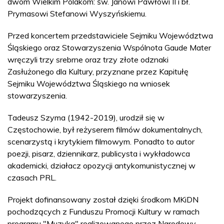
dwóm Wielkim Polakom: św. Janowi Pawłowi II i bł.
Prymasowi Stefanowi Wyszyńskiemu.
Przed koncertem przedstawiciele Sejmiku Województwa
Śląskiego oraz Stowarzyszenia Wspólnota Gaude Mater
wręczyli trzy srebrne oraz trzy złote odznaki
Zasłużonego dla Kultury, przyznane przez Kapitułę
Sejmiku Województwa Śląskiego na wniosek
stowarzyszenia.
Tadeusz Szyma (1942-2019), urodził się w
Częstochowie, był reżyserem filmów dokumentalnych,
scenarzystą i krytykiem filmowym. Ponadto to autor
poezji, pisarz, dziennikarz, publicysta i wykładowca
akademicki, działacz opozycji antykomunistycznej w
czasach PRL.
Projekt dofinansowany został dzięki środkom MKiDN
pochodzących z Funduszu Promocji Kultury w ramach
programu "Muzyka" realizowanego przez Narodowy