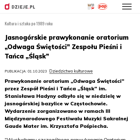
Kultura i sztuka po 1989 roku
Przejdź
do
Jasnogórskie prawykonanie oratorium
treści
„Odwaga Świętości” Zespołu Pieśni i
Tańca „Śląsk”
Dziedzictwo kulturowe
PUBLIKACJA: 01.10.2023
Prawykonanie oratorium „Odwaga Świętości”
przez Zespół Pieśni i Tańca „Śląsk” im.
Stanisława Hadyny odbyło się w niedzielę w
jasnogórskiej bazylice w Częstochowie.
Wydarzenie zorganizowano w ramach III
Międzynarodowego Festiwalu Muzyki Sakralnej
Gaude Mater im. Krzysztofa Pośpiecha.
"Wysłuchamy szczególnego prawykonania Oratorium