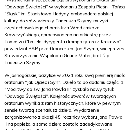
"Odwaga Świętości" w wykonaniu Zespołu Pieśni i Tańca
"Śląsk" im. Stanisława Hadyny, ambasadora polskiej
kultury, do słów wierszy Tadeusza Szymy, muzyki
częstochowskiego chórmistrza Włodzimierza
Krawczyńskiego, opracowanego na orkiestrę przez
Tomasza Chmiela, dyrygenta i kompozytora z Krakowa" -
powiedział PAP przed koncertem Jan Szyma, wiceprezes
Stowarzyszenia Wspólnota Gaude Mater, brat ś. p.
Tadeusza Szymy.
W jasnogórskiej bazylice w 2021 roku swą premierę miało
oratorium "Jak Ojciec i Syn". Dzieło to po dodaniu części 1.
"Modlitwy do św. Jana Pawła II" zyskało nowy tytuł:
"Odwaga Świętości". Kolejność utworów tworzących
oratorium wynika z ram historycznych, które w pewnym
sensie tworzą scenariusz dzieła. Wydarzenie
zorganizowano z okazji 45. rocznicy wyboru Jana Pawła
II na papieża, a samo dzieło zostało zadedykowane