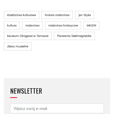
dziedzictwo kulturowe
historia malarstwa
Jan Styka
kultura
malarstwo
malarstwo historyczne
MKiDN
Muzeum Okręgowe w Tarnowie
Panorama Siedmiogrodzka
zbiory muzealne
NEWSLETTER