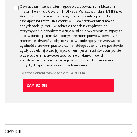
Oświadczam, że wyrażam zgodę oraz upoważniam Muzeum
Historii Polski, ul. Gwardii 1, 01-538 Warszawa, (dalej MHP) jako
Administratora danych osobowych oraz wszelkie podmioty
działające na rzecz lub zlecenie MHP do przetwarzania moich
danych osob. (e-mail) w zakresie i celach niezbędnych do
otrzymywania newslettera dzieje.pl od dnia wyrażenia tej zgody do
jej odwołania. Jestem świadomy/a, że mam prawo w dowolnym
momencie odwołać zgodę oraz że odwołanie zgody nie wpływa na
zgodność z prawem przetwarzania, którego dokonano na podstawie
zgody udzielonej przed jej wycofaniem. Jestem też świadomy/a, że
przysługuje mi prawo dostępu do moich danych, do ich
sprostowania, do ograniczenia przetwarzania, do przenoszenia
danych, do sprzeciwu wobec przetwarzania.
COPYRIGHT