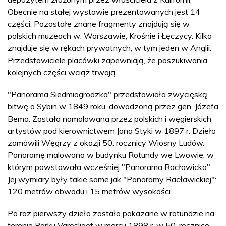
Obecnie na stałej wystawie prezentowanych jest 14
części. Pozostałe znane fragmenty znajdują się w
polskich muzeach w: Warszawie, Krośnie i Łęczycy. Kilka
znajduje się w rękach prywatnych, w tym jeden w Anglii.
Przedstawiciele placówki zapewniają, że poszukiwania
kolejnych części wciąż trwają.
"Panorama Siedmiogrodzka" przedstawiała zwycięską
bitwę o Sybin w 1849 roku, dowodzoną przez gen. Józefa
Bema. Została namalowana przez polskich i węgierskich
artystów pod kierownictwem Jana Styki w 1897 r. Dzieło
zamówili Węgrzy z okazji 50. rocznicy Wiosny Ludów.
Panoramę malowano w budynku Rotundy we Lwowie, w
którym powstawała wcześniej "Panorama Racławicka".
Jej wymiary były takie same jak "Panoramy Racławickiej":
120 metrów obwodu i 15 metrów wysokości.
Po raz pierwszy dzieło zostało pokazane w rotundzie na
terenie Parku Varosliget w marcu 1898 r. w 50. rocznicę