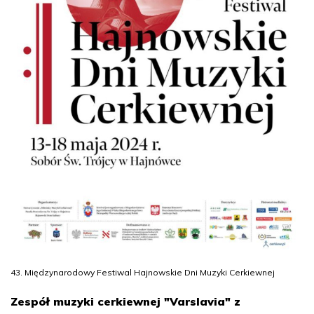
43. Międzynarodowy Festiwal Hajnowskie Dni Muzyki Cerkiewnej
Zespół muzyki cerkiewnej "Varslavia" z