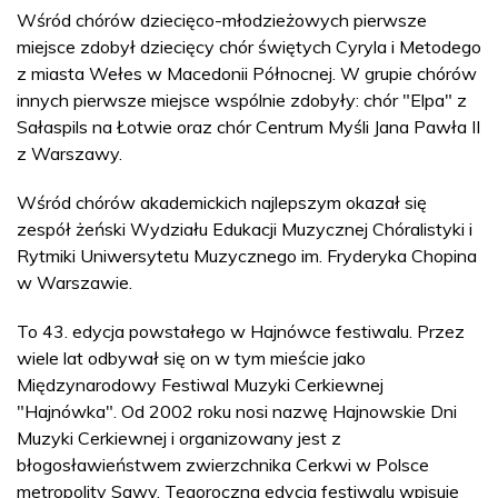
Wśród chórów dziecięco-młodzieżowych pierwsze
miejsce zdobył dziecięcy chór świętych Cyryla i Metodego
z miasta Wełes w Macedonii Północnej. W grupie chórów
innych pierwsze miejsce wspólnie zdobyły: chór "Elpa" z
Sałaspils na Łotwie oraz chór Centrum Myśli Jana Pawła II
z Warszawy.
Wśród chórów akademickich najlepszym okazał się
zespół żeński Wydziału Edukacji Muzycznej Chóralistyki i
Rytmiki Uniwersytetu Muzycznego im. Fryderyka Chopina
w Warszawie.
To 43. edycja powstałego w Hajnówce festiwalu. Przez
wiele lat odbywał się on w tym mieście jako
Międzynarodowy Festiwal Muzyki Cerkiewnej
"Hajnówka". Od 2002 roku nosi nazwę Hajnowskie Dni
Muzyki Cerkiewnej i organizowany jest z
błogosławieństwem zwierzchnika Cerkwi w Polsce
metropolity Sawy. Tegoroczna edycja festiwalu wpisuje