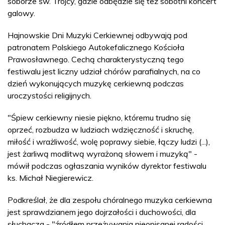
soborze św. Trójcy, gdzie odbędzie się też sobotni koncert
galowy.
Hajnowskie Dni Muzyki Cerkiewnej odbywają pod
patronatem Polskiego Autokefalicznego Kościoła
Prawosławnego. Cechą charakterystyczną tego
festiwalu jest liczny udział chórów parafialnych, na co
dzień wykonujących muzykę cerkiewną podczas
uroczystości religijnych.
"Śpiew cerkiewny niesie piękno, któremu trudno się
oprzeć, rozbudza w ludziach wdzięczność i skruchę,
miłość i wrażliwość, wolę poprawy siebie, łączy ludzi (...),
jest żarliwą modlitwą wyrażoną słowem i muzyką" -
mówił podczas ogłaszania wyników dyrektor festiwalu
ks. Michał Niegierewicz.
Podkreślał, że dla zespołu chóralnego muzyka cerkiewna
jest sprawdzianem jego dojrzałości i duchowości, dla
słuchacza - "źródłem przeżywania nieopisanej radości,