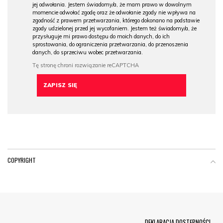
jej odwołania. Jestem świadomy/a, że mam prawo w dowolnym
momencie odwołać zgodę oraz że odwołanie zgody nie wpływa na
zgodność z prawem przetwarzania, którego dokonano na podstawie
zgody udzielonej przed jej wycofaniem. Jestem też świadomy/a, że
przysługuje mi prawo dostępu do moich danych, do ich
sprostowania, do ograniczenia przetwarzania, do przenoszenia
danych, do sprzeciwu wobec przetwarzania.
COPYRIGHT
Menu Footer
DEKLARACJA DOSTĘPNOŚCI