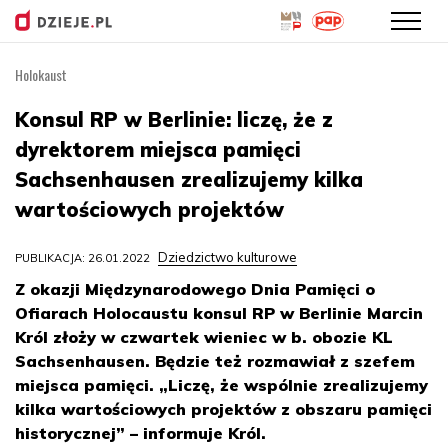
Holokaust
Przejdź
do
Konsul RP w Berlinie: liczę, że z
treści
dyrektorem miejsca pamięci
Sachsenhausen zrealizujemy kilka
wartościowych projektów
Dziedzictwo kulturowe
PUBLIKACJA: 26.01.2022
Z okazji Międzynarodowego Dnia Pamięci o
Ofiarach Holocaustu konsul RP w Berlinie Marcin
Król złoży w czwartek wieniec w b. obozie KL
Sachsenhausen. Będzie też rozmawiał z szefem
miejsca pamięci. „Liczę, że wspólnie zrealizujemy
kilka wartościowych projektów z obszaru pamięci
historycznej” – informuje Król.