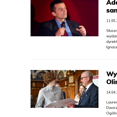
Ada
sam
11.05
Słusz
wydan
dyrek
Ignac
Wył
Oli
14.04
Laure
Dworz
Ogóln