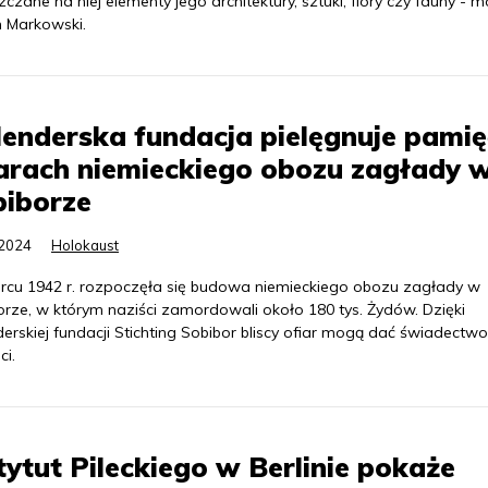
czane na niej elementy jego architektury, sztuki, flory czy fauny - m
n Markowski.
enderska fundacja pielęgnuje pamię
arach niemieckiego obozu zagłady 
biborze
.2024
Holokaust
cu 1942 r. rozpoczęła się budowa niemieckiego obozu zagłady w
orze, w którym naziści zamordowali około 180 tys. Żydów. Dzięki
erskiej fundacji Stichting Sobibor bliscy ofiar mogą dać świadectwo
ci.
tytut Pileckiego w Berlinie pokaże