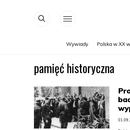
Wywiady
Polska w XX w
Search
pamięć historyczna
Pro
bad
wyp
01.09