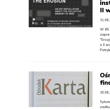
ins
II 
31.08
W 85. 
zapre
"Erozj
o II w
Patry
Oś
fin
30.08
Sytua
zadłuż