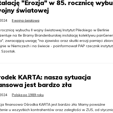
talację "Erozja" w 85. rocznicę wyb
wojny światowej
.2024
II wojna światowa
rocznicę wybuchu II wojny światowej Instytut Pileckiego w Berlinie
zentuje na tle Bramy Brandenburskiej instalację kolektywu panGene
a", zwracającą uwagę "na zjawisko oraz skutki erozji pamięci zbio
ojnie w Niemczech i na świecie - poinformował PAP rzecznik instytu
k Szostak.
rodek KARTA: nasza sytuacja
ansowa jest bardzo zła
.2024
Polska po 1989 roku
cja finansowa Ośrodka KARTA jest bardzo zła. Mamy poważne
enie u wszystkich kontrahentów oraz zaległości w ZUS, od stycznia