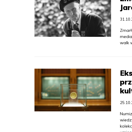
Jar
31.10
Zmarł
media
walk w
Eks
prz
ku
25.10
Numiz
wiedz
kolekc