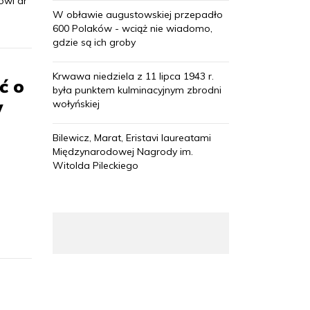
ówi dr
W obławie augustowskiej przepadło
600 Polaków - wciąż nie wiadomo,
gdzie są ich groby
Krwawa niedziela z 11 lipca 1943 r.
ć o
była punktem kulminacyjnym zbrodni
w
wołyńskiej
Bilewicz, Marat, Eristavi laureatami
Międzynarodowej Nagrody im.
Witolda Pileckiego