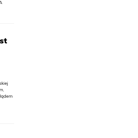
A
st
kiej
m,
glądem