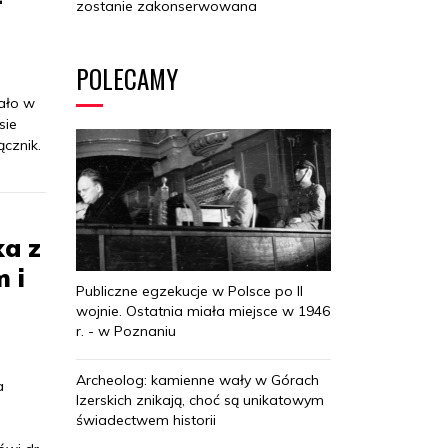
zostanie zakonserwowana
POLECAMY
ało w
sie
ącznik.
ka z
 i
Publiczne egzekucje w Polsce po II
wojnie. Ostatnia miała miejsce w 1946
r. - w Poznaniu
Archeolog: kamienne wały w Górach
a
Izerskich znikają, choć są unikatowym
świadectwem historii