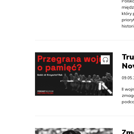
Polsk
międz
który
prior
histor
Tru
Now
09.05
II wo
zmaga
podcas
Zm