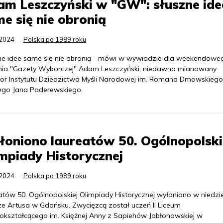
m Leszczyński w "GW": słuszne ide
e się nie obronią
.2024
Polska po 1989 roku
ne idee same się nie obronią - mówi w wywiadzie dla weekendowe
ia "Gazety Wyborczej" Adam Leszczyński, niedawno mianowany
tor Instytutu Dziedzictwa Myśli Narodowej im. Romana Dmowskiego 
ego Jana Paderewskiego.
oniono laureatów 50. Ogólnopolski
mpiady Historycznej
.2024
Polska po 1989 roku
atów 50. Ogólnopolskiej Olimpiady Historycznej wyłoniono w niedzi
e Artusa w Gdańsku. Zwycięzcą został uczeń II Liceum
okształcącego im. Księżnej Anny z Sapiehów Jabłonowskiej w