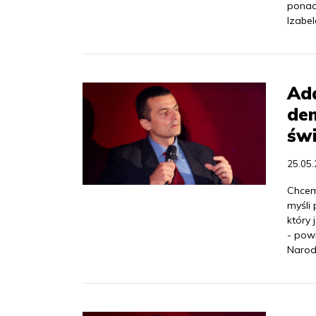
ponad
Izabe
Ada
dem
św
25.05
Chcem
myśli 
który
- powi
Narod