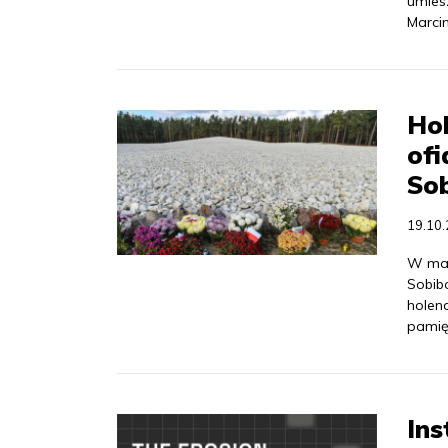
umiesz
Marci
Hol
ofi
So
19.10
W mar
Sobib
holend
pamię
Ins