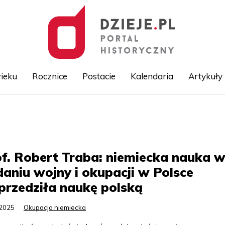
ieku
Rocznice
Postacie
Kalendaria
Artykuły
Przejdź
do
treści
f. Robert Traba: niemiecka nauka 
aniu wojny i okupacji w Polsce
rzedziła naukę polską
.2025
Okupacja niemiecka