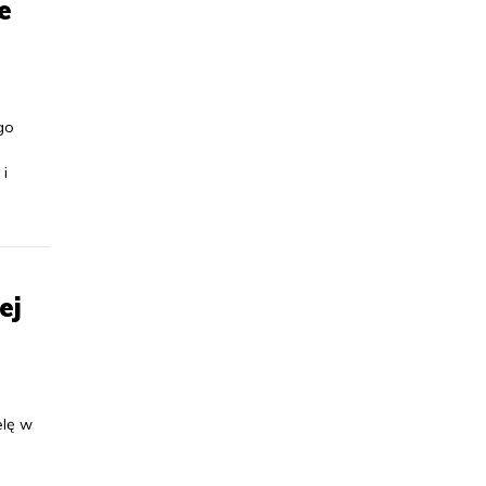
e
go
i
ej
elę w