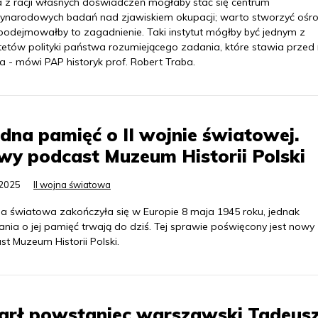
a z racji własnych doświadczeń mogłaby stać się centrum
ynarodowych badań nad zjawiskiem okupacji; warto stworzyć ośro
 podejmowałby to zagadnienie. Taki instytut mógłby być jednym z
ytetów polityki państwa rozumiejącego zadania, które stawia przed
ia - mówi PAP historyk prof. Robert Traba.
dna pamięć o II wojnie światowej.
y podcast Muzeum Historii Polski
.2025
II wojna światowa
jna światowa zakończyła się w Europie 8 maja 1945 roku, jednak
nia o jej pamięć trwają do dziś. Tej sprawie poświęcony jest nowy
t Muzeum Historii Polski.
arł powstaniec warszawski Tadeus