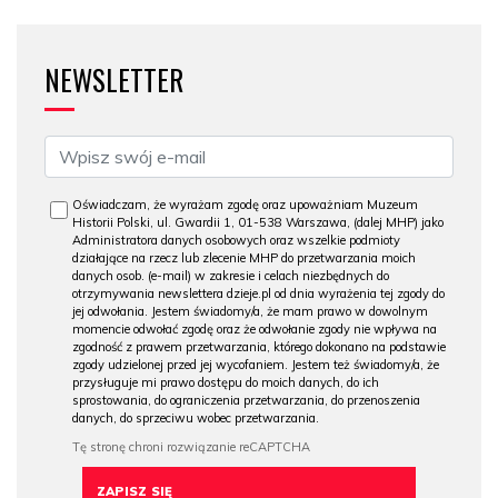
NEWSLETTER
Oświadczam, że wyrażam zgodę oraz upoważniam Muzeum
Historii Polski, ul. Gwardii 1, 01-538 Warszawa, (dalej MHP) jako
Administratora danych osobowych oraz wszelkie podmioty
działające na rzecz lub zlecenie MHP do przetwarzania moich
danych osob. (e-mail) w zakresie i celach niezbędnych do
otrzymywania newslettera dzieje.pl od dnia wyrażenia tej zgody do
jej odwołania. Jestem świadomy/a, że mam prawo w dowolnym
momencie odwołać zgodę oraz że odwołanie zgody nie wpływa na
zgodność z prawem przetwarzania, którego dokonano na podstawie
zgody udzielonej przed jej wycofaniem. Jestem też świadomy/a, że
przysługuje mi prawo dostępu do moich danych, do ich
sprostowania, do ograniczenia przetwarzania, do przenoszenia
danych, do sprzeciwu wobec przetwarzania.