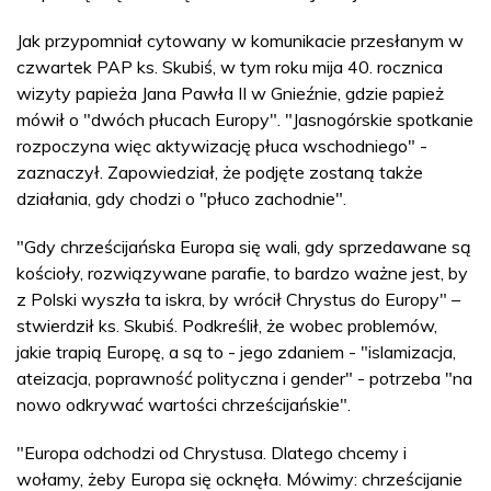
Jak przypomniał cytowany w komunikacie przesłanym w
czwartek PAP ks. Skubiś, w tym roku mija 40. rocznica
wizyty papieża Jana Pawła II w Gnieźnie, gdzie papież
mówił o "dwóch płucach Europy". "Jasnogórskie spotkanie
rozpoczyna więc aktywizację płuca wschodniego" -
zaznaczył. Zapowiedział, że podjęte zostaną także
działania, gdy chodzi o "płuco zachodnie".
"Gdy chrześcijańska Europa się wali, gdy sprzedawane są
kościoły, rozwiązywane parafie, to bardzo ważne jest, by
z Polski wyszła ta iskra, by wrócił Chrystus do Europy" –
stwierdził ks. Skubiś. Podkreślił, że wobec problemów,
jakie trapią Europę, a są to - jego zdaniem - "islamizacja,
ateizacja, poprawność polityczna i gender" - potrzeba "na
nowo odkrywać wartości chrześcijańskie".
"Europa odchodzi od Chrystusa. Dlatego chcemy i
wołamy, żeby Europa się ocknęła. Mówimy: chrześcijanie