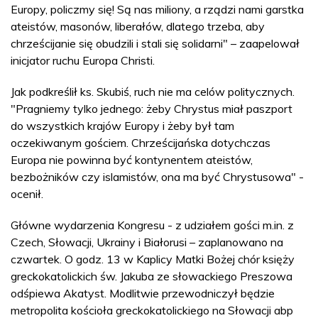
Europy, policzmy się! Są nas miliony, a rządzi nami garstka
ateistów, masonów, liberałów, dlatego trzeba, aby
chrześcijanie się obudzili i stali się solidarni" – zaapelował
inicjator ruchu Europa Christi.
Jak podkreślił ks. Skubiś, ruch nie ma celów politycznych.
"Pragniemy tylko jednego: żeby Chrystus miał paszport
do wszystkich krajów Europy i żeby był tam
oczekiwanym gościem. Chrześcijańska dotychczas
Europa nie powinna być kontynentem ateistów,
bezbożników czy islamistów, ona ma być Chrystusowa" -
ocenił.
Główne wydarzenia Kongresu - z udziałem gości m.in. z
Czech, Słowacji, Ukrainy i Białorusi – zaplanowano na
czwartek. O godz. 13 w Kaplicy Matki Bożej chór księży
greckokatolickich św. Jakuba ze słowackiego Preszowa
odśpiewa Akatyst. Modlitwie przewodniczył będzie
metropolita kościoła greckokatolickiego na Słowacji abp