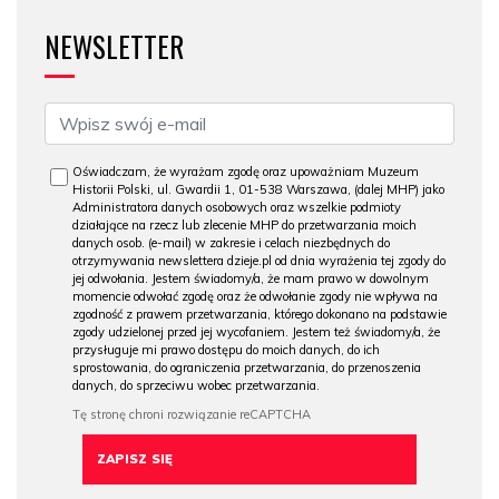
NEWSLETTER
Oświadczam, że wyrażam zgodę oraz upoważniam Muzeum
Historii Polski, ul. Gwardii 1, 01-538 Warszawa, (dalej MHP) jako
Administratora danych osobowych oraz wszelkie podmioty
działające na rzecz lub zlecenie MHP do przetwarzania moich
danych osob. (e-mail) w zakresie i celach niezbędnych do
otrzymywania newslettera dzieje.pl od dnia wyrażenia tej zgody do
jej odwołania. Jestem świadomy/a, że mam prawo w dowolnym
momencie odwołać zgodę oraz że odwołanie zgody nie wpływa na
zgodność z prawem przetwarzania, którego dokonano na podstawie
zgody udzielonej przed jej wycofaniem. Jestem też świadomy/a, że
przysługuje mi prawo dostępu do moich danych, do ich
sprostowania, do ograniczenia przetwarzania, do przenoszenia
danych, do sprzeciwu wobec przetwarzania.