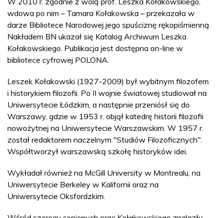
W 2010 r. zgodnie z wolą prof. Leszka Kołakowskiego,
wdowa po nim – Tamara Kołakowska – przekazała w
darze Bibliotece Narodowej jego spuściznę rękopiśmienną.
Nakładem BN ukazał się Katalog Archiwum Leszka
Kołakowskiego. Publikacja jest dostępna on-line w
bibliotece cyfrowej POLONA.
Leszek Kołakowski (1927-2009) był wybitnym filozofem
i historykiem filozofii. Po II wojnie światowej studiował na
Uniwersytecie Łódzkim, a następnie przeniósł się do
Warszawy, gdzie w 1953 r. objął katedrę historii filozofii
nowożytnej na Uniwersytecie Warszawskim. W 1957 r.
został redaktorem naczelnym "Studiów Filozoficznych".
Współtworzył warszawską szkołę historyków idei.
Wykładał również na McGill University w Montrealu, na
Uniwersytecie Berkeley w Kalifornii oraz na
Uniwersytecie Oksfordzkim.
Wśród szeregu cenionych prac Kołakowskiego znalazły