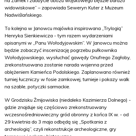
na Zamek i zdobycie obozu wojskowego będzie bardzo
widowiskowe” – zapowiada Seweryn Kuter z Muzeum
Nadwiślańskiego.
To kolejna w Janowcu majówka inspirowana „Trylogią”
Henryka Sienkiewicza - tym razem wydarzeniami
opisanymi w „Panu Wołodyjowskim”. W Janowcu można
będzie zobaczyć inscenizację pogrzebu pułkownika
Wołodyjowskiego, wysłuchać gawędy Onufrego Zagłoby,
zrekonstruowana zostanie narada wojenna przed
oblężeniem Kamieńca Podolskiego. Zaplanowano również
turniej łuczniczy w fosie zamkowej, turnieje i pokazy walk
na szable, potyczki sarmackie.
W Grodzisku Żmijowiska (niedaleko Kazimierza Dolnego) -
gdzie znajduje się częściowo zrekonstruowany
wczesnośredniowieczny gród obronny z końca IX w. - od
29 kwietnia do 3 maja odbędą się „Spotkania z
archeologią”, czyli rekonstrukcje archeologiczne, gry