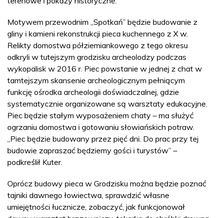
terenowe i pokazy historyczne.
Motywem przewodnim „Spotkań” będzie budowanie z
gliny i kamieni rekonstrukcji pieca kuchennego z X w.
Relikty domostwa półziemiankowego z tego okresu
odkryli w tutejszym grodzisku archeolodzy podczas
wykopalisk w 2016 r. Piec powstanie w jednej z chat w
tamtejszym skansenie archeologicznym pełniącym
funkcję ośrodka archeologii doświadczalnej, gdzie
systematycznie organizowane są warsztaty edukacyjne.
Piec będzie stałym wyposażeniem chaty – ma służyć
ogrzaniu domostwa i gotowaniu słowiańskich potraw.
„Piec będzie budowany przez pięć dni. Do prac przy tej
budowie zapraszać będziemy gości i turystów” –
podkreślił Kuter.
Oprócz budowy pieca w Grodzisku można będzie poznać
tajniki dawnego łowiectwa, sprawdzić własne
umiejętności łucznicze, zobaczyć, jak funkcjonował