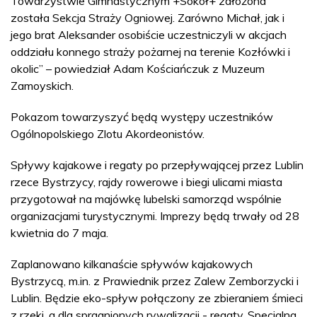
Towarzystwie Gimnastycznym +Sokół+ założona
została Sekcja Straży Ogniowej. Zarówno Michał, jak i
jego brat Aleksander osobiście uczestniczyli w akcjach
oddziału konnego straży pożarnej na terenie Kozłówki i
okolic” – powiedział Adam Kościańczuk z Muzeum
Zamoyskich.
Pokazom towarzyszyć będą występy uczestników
Ogólnopolskiego Zlotu Akordeonistów.
Spływy kajakowe i regaty po przepływającej przez Lublin
rzece Bystrzycy, rajdy rowerowe i biegi ulicami miasta
przygotował na majówkę lubelski samorząd wspólnie
organizacjami turystycznymi. Imprezy będą trwały od 28
kwietnia do 7 maja.
Zaplanowano kilkanaście spływów kajakowych
Bystrzycą, m.in. z Prawiednik przez Zalew Zemborzycki i
Lublin. Będzie eko-spływ połączony ze zbieraniem śmieci
z rzeki, a dla spragnionych rywalizacji - regaty. Specjalna