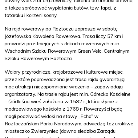
dawny warsztat brązowniczy, tokarka do obróbki drewna,
a także spróbować wyplatania butów, tzw. łapci, z
tataraku i korzeni sosny.
Na rajd rowerowy po Roztoczu zaprasza w sobotę
Józefowska Kawaleria Rowerowa. Trasa liczy 57 km i
prowadzi po istniejących szlakach rowerowych m.in.
Wschodnim Szlaku Rowerowym Green Velo, Centralnym
Szlaku Rowerowym Roztocza.
Walory przyrodnicze, krajobrazowe i kulturowe miejsc,
przez które poprowadzona jest trasa rajdu gwarantują
moc atrakcji i niezapomniane wrażenia – zapowiadają
organizatorzy. Na trasie rajdu jest m.in. Górecko Kościelne
– śródleśna wieś założona w 1582 r., która słynie z
modrzewiowego kościoła z 1768 r. Rowerzyści będą
mogli podziwiać widoki na stawy „Echo” w
Roztoczańskim Parku Narodowym, odwiedzą też urokliwe
miasteczko Zwierzyniec (dawna siedziba Zarządu