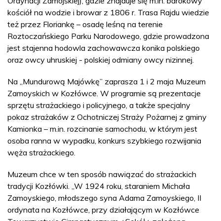
Ordynacji Zamojskiej), gdzie znajduje się m.in. barokowy
kościół na wodzie i browar z 1806 r. Trasa Rajdu wiedzie
też przez Floriankę – osadę leśną na terenie
Roztoczańskiego Parku Narodowego, gdzie prowadzona
jest stajenna hodowla zachowawcza konika polskiego
oraz owcy uhruskiej - polskiej odmiany owcy nizinnej.
Na „Mundurową Majówkę” zaprasza 1 i 2 maja Muzeum
Zamoyskich w Kozłówce. W programie są prezentacje
sprzętu strażackiego i policyjnego, a także specjalny
pokaz strażaków z Ochotniczej Straży Pożarnej z gminy
Kamionka – m.in. rozcinanie samochodu, w którym jest
osoba ranna w wypadku, konkurs szybkiego rozwijania
węża strażackiego.
Muzeum chce w ten sposób nawiązać do strażackich
tradycji Kozłówki. „W 1924 roku, staraniem Michała
Zamoyskiego, młodszego syna Adama Zamoyskiego, II
ordynata na Kozłówce, przy działającym w Kozłówce