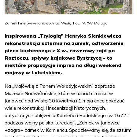
Zamek Firlejów w Janowcu nad Wisłą. Fot. PAP/W. Maluga
Inspirowana „Trylogią” Henryka Sienkiewicza
rekonstrukcja szturmu na zamek, odtworzenie
pieca kuchennego z X w., rowerowy rajd po
Roztoczu, spływy kajakowe Bystrzycą - to
niektóre propozycje imprez na długi weekend
majowy w Lubelskiem.
Na „Majówkę z Panem Wołodyjowskim” zaprasza
Muzeum Nadwiślańskie, które w ruinach zamku w
Janowcu nad Wisłą 30 kwietnia i 1 maja chce pokazać
wiele rekonstrukcji i inscenizacji historycznych,
dotyczących oblężenia Kamieńca Podolskiego (w 1672 r.
podczas wojny polsko-tureckiej). „Zamek w Janowcu
+zagra+ zamek w Kamieńcu. Spodziewamy się, że szturm