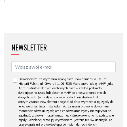
NEWSLETTER
Oświadczam, że wyrażam zgodę oraz upoważniam Muzeum
Historii Polski, ul. Gwardii 1, 01-538 Warszawa, (dalej MHP) jako
Administratora danych osobowych oraz wszelkie podmioty
działające na rzecz lub zlecenie MHP do przetwarzania moich
danych osob. (e-mail) w zakresie i celach niezbędnych do
otrzymywania newslettera dzieje.pl od dnia wyrażenia tej zgody do
jej odwołania. Jestem świadomy/a, że mam prawo w dowolnym
momencie odwołać zgodę oraz że odwołanie zgody nie wpływa na
zgodność z prawem przetwarzania, którego dokonano na podstawie
zgody udzielonej przed jej wycofaniem. Jestem też świadomy/a, że
przysługuje mi prawo dostępu do moich danych, do ich