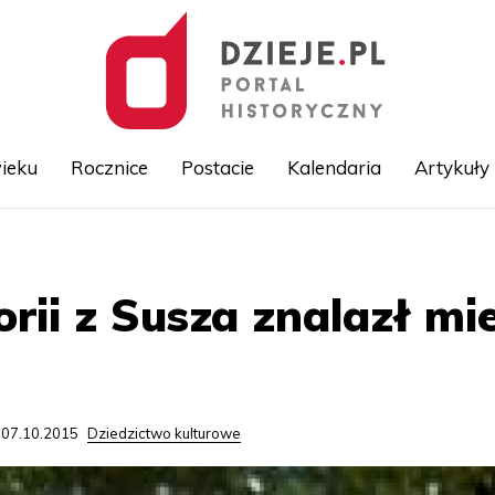
ieku
Rocznice
Postacie
Kalendaria
Artykuły
Przejdź
do
treści
orii z Susza znalazł m
 07.10.2015
Dziedzictwo kulturowe