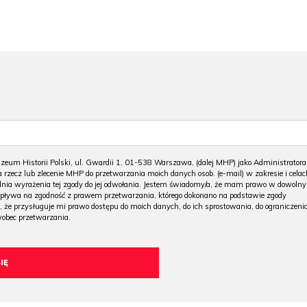
m Historii Polski, ul. Gwardii 1, 01-538 Warszawa, (dalej MHP) jako Administratora
 rzecz lub zlecenie MHP do przetwarzania moich danych osob. (e-mail) w zakresie i celac
 dnia wyrażenia tej zgody do jej odwołania. Jestem świadomy/a, że mam prawo w dowoln
wpływa na zgodność z prawem przetwarzania, którego dokonano na podstawie zgody
, że przysługuje mi prawo dostępu do moich danych, do ich sprostowania, do ograniczeni
wobec przetwarzania.