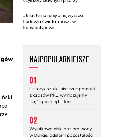
czyli koty sławnych pisarzy
35 lat temu runęła najwyższa
budowla świata: maszt w
Konstantynowie
NAJPOPULARNIEJSZE
logów
01
Historyk sztuki: niszcząc pomniki
z czasów PRL, wymazujemy
iński
część polskiej historii
aca
rze
02
Wyjątkowo niski poziom wody
w Dunaju odsłonił pozostałości