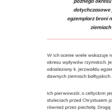
późnego okresu 
dotychczasowe p
egzemplarz broni 
ziemiach
W ich ocenie wiele wskazuje na
okresu wpływów rzymskich. Jeś
odnaleziony k. Jerzwałdu egze
dawnych ziemiach bałtyjskich
Ich pierwowzór, o celtyckim je
stuleciach przed Chrystusem 
również przez piechotę. Dro