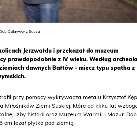
 Klub Odkrywcy z Susza
 okolicach Jerzwałdu i przekazał do muzeum
cy prawdopodobnie z IV wieku. Według archeo
 ziemiach dawnych Bałtów - miecz typu spatha z
zymskich.
trafił przy pomocy wykrywacza metalu Krzysztof Kęp
Miłośników Ziemi Suskiej, które od kliku lat wzbog
kalnej izby historii oraz Muzeum Warmii i Mazur. Dob
 cm leżał płytko pod ziemią.