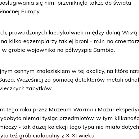
posługiwania się nimi przeniknęła także do świata
ółnocnej Europy.
ch, prowadzonych kiedykolwiek między dolną Wisłą
na kilka egzemplarzy takiej broni - m.in. na cmentar
w grobie wojownika na półwyspie Sambia.
jnym cennym znaleziskiem w tej okolicy, na które natr
Susza. Wcześniej za pomocą detektorów metali odnal
wiecznych zabytków.
m tego roku przez Muzeum Warmii i Mazur ekspedyc
wydobyto niemal tysiąc przedmiotów, w tym kilkanaśc
ieczy - tak dużej kolekcji tego typu nie miało dotyc
o też grób ciałopalny z X-XI wieku.