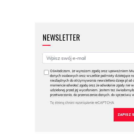
NEWSLETTER
Oświadczam, że wyrażam zgodę oraz upoważniam Muzeu
danych osobowych oraz wszelkie podmioty działające na
niezbędnych do otrzymywania newslettera dzieje.pl od
momencie odwołać zgodę oraz że odwołanie zgody nie 
udzielonej przed jej wycofaniem. Jestem też świadomy/a
przetwarzania, do przenoszenia danych, do sprzeciwu 