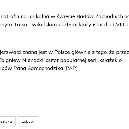
 natrafili na unikalną w świecie Bałtów Zachodnich o
ym Truso - wikińskim portem, który istniał od VIII d
erzwałd znana jest w Polsce głównie z tego, że prze
Zbigniew Nienacki, autor popularnej serii książek o
arbów Pana Samochodzika.(PAP)
sztuka
zabytki