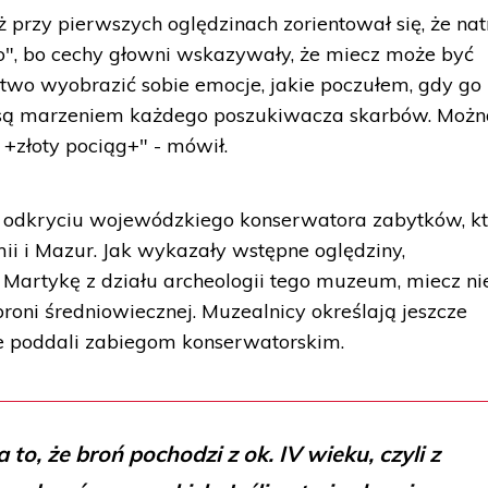
ż przy pierwszych oględzinach zorientował się, że natr
o", bo cechy głowni wskazywały, że miecz może być
Łatwo wyobrazić sobie emocje, jakie poczułem, gdy go
a są marzeniem każdego poszukiwacza skarbów. Możn
 +złoty pociąg+" - mówił.
 odkryciu wojewódzkiego konserwatora zabytków, k
i i Mazur. Jak wykazały wstępne oględziny,
Martykę z działu archeologii tego muzeum, miecz n
roni średniowiecznej. Muzealnicy określają jeszcze
re poddali zabiegom konserwatorskim.
to, że broń pochodzi z ok. IV wieku, czyli z