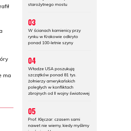
starożytnego mostu
afił
03
a
W ścianach kamienicy przy
rynku w Krakowie odkryto
ponad 100-letnie szyny
04
tóry
Władze USA poszukują
ie ma
szczątków ponad 81 tys.
żołnierzy amerykańskich
poległych w konfliktach
zbrojnych od II wojny światowej
05
Prof. Klęczar: czasem sami
nawet nie wiemy, kiedy myślimy