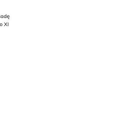
sadę
o XI
z