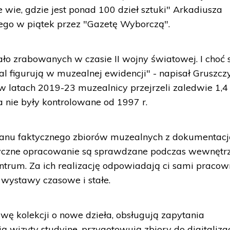
 wie, gdzie jest ponad 100 dzieł sztuki" Arkadiusza
go w piątek przez "Gazetę Wyborczą".
ało zrabowanych w czasie II wojny światowej. I choć 
dal figurują w muzealnej ewidencji" - napisał Gruszczy
w latach 2019-23 muzealnicy przejrzeli zaledwie 1,4 
a nie były kontrolowane od 1997 r.
stanu faktycznego zbiorów muzealnych z dokumentac
ryczne opracowanie są sprawdzane podczas wewnętr
ntrum. Za ich realizację odpowiadają ci sami pracow
wystawy czasowe i stałe.
wę kolekcji o nowe dzieła, obsługują zapytania
ą wizyty studyjne, przygotowują zbiory do digitalizac