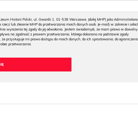
m Historii Polski, ul. Gwardii 1, 01-538 Warszawa, (dalej MHP) jako Administratora
 rzecz lub zlecenie MHP do przetwarzania moich danych osob. (e-mail) w zakresie i celac
 dnia wyrażenia tej zgody do jej odwołania. Jestem świadomy/a, że mam prawo w dowoln
wpływa na zgodność z prawem przetwarzania, którego dokonano na podstawie zgody
, że przysługuje mi prawo dostępu do moich danych, do ich sprostowania, do ograniczeni
wobec przetwarzania.