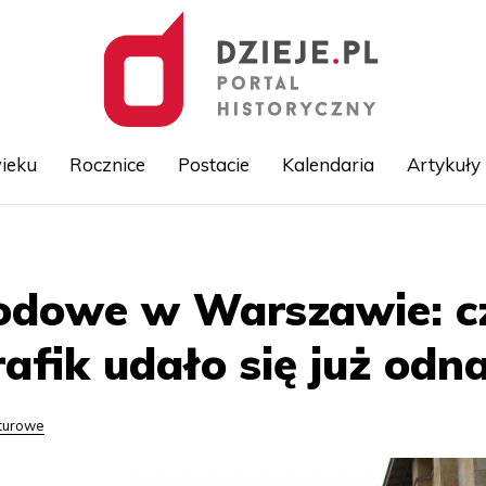
ieku
Rocznice
Postacie
Kalendaria
Artykuły
Przejdź
do
treści
dowe w Warszawie: cz
afik udało się już odn
lturowe