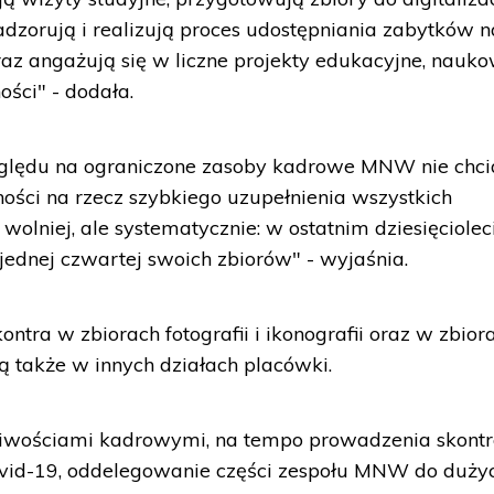
nadzorują i realizują proces udostępniania zabytków n
z angażują się w liczne projekty edukacyjne, nauko
ości" - dodała.
zględu na ograniczone zasoby kadrowe MNW nie chci
ności na rzecz szybkiego uzupełnienia wszystkich
 wolniej, ale systematycznie: w ostatnim dziesięciolec
ednej czwartej swoich zbiorów" - wyjaśnia.
tra w zbiorach fotografii i ikonografii oraz w zbior
ą także w innych działach placówki.
żliwościami kadrowymi, na tempo prowadzenia skont
vid-19, oddelegowanie części zespołu MNW do duży