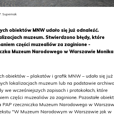
. Supernak
cych obiektów MNW udało się już odnaleźć.
alizacjach muzeum. Stwierdzono błędy, które
niem części muzealiów za zaginione -
iczka Muzeum Narodowego w Warszawie Monika
ch obiektów – plakatów i grafik MNW – udało się już
nych lokalizacjach muzeum lub na podstawie archiwa
y we wcześniejszych zapisach i protokołach, które
m części muzealiów za zaginione. Pozostałe obiekt
ła PAP rzeczniczka Muzeum Narodowego w Warszaw
o tekstu "W Muzeum Narodowym w Warszawie jak w