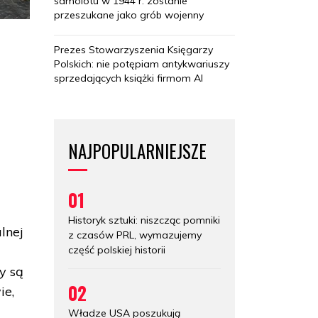
samolotu w 1944 r. zostanie
przeszukane jako grób wojenny
Prezes Stowarzyszenia Księgarzy
Polskich: nie potępiam antykwariuszy
sprzedających książki firmom AI
NAJPOPULARNIEJSZE
01
Historyk sztuki: niszcząc pomniki
lnej
z czasów PRL, wymazujemy
część polskiej historii
y są
02
ie,
Władze USA poszukują