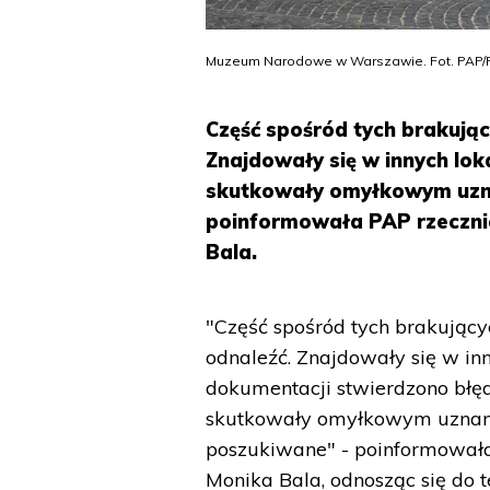
Muzeum Narodowe w Warszawie. Fot. PAP/P
Część spośród tych brakują
Znajdowały się w innych lok
skutkowały omyłkowym uzna
poinformowała PAP rzeczn
Bala.
"Część spośród tych brakujący
odnaleźć. Znajdowały się w in
dokumentacji stwierdzono błęd
skutkowały omyłkowym uznanie
poszukiwane" - poinformowa
Monika Bala, odnosząc się d