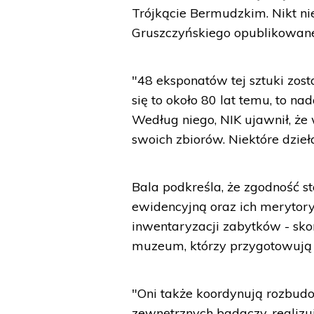
Trójkącie Bermudzkim. Nikt nie
Gruszczyńskiego opublikowane
"48 eksponatów tej sztuki zost
się to około 80 lat temu, to na
Według niego, NIK ujawnił, że 
swoich zbiorów. Niektóre dzieł
Bala podkreśla, że zgodność 
ewidencyjną oraz ich meryto
inwentaryzacji zabytków - sko
muzeum, którzy przygotowują 
"Oni także koordynują rozbudo
zewnętrznych badaczy, realizuj