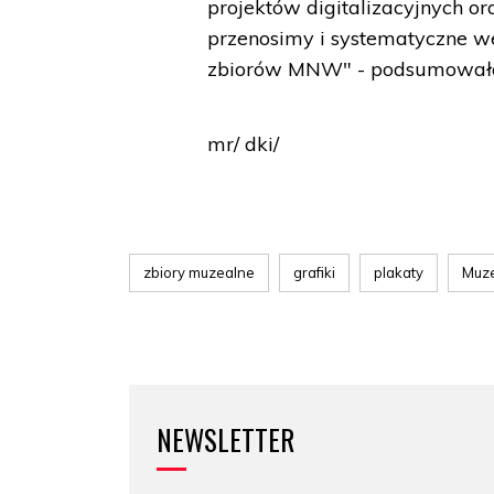
projektów digitalizacyjnych o
przenosimy i systematyczne w
zbiorów MNW" - podsumowała 
mr/ dki/
zbiory muzealne
grafiki
plakaty
Muz
NEWSLETTER