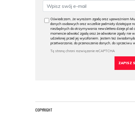
Oświadczam, że wyrażam zgodę oraz upoważniam Muzeu
danych osobowych oraz wszelkie podmioty działające na
niezbędnych do otrzymywania newslettera dzieje.pl od
momencie odwołać zgodę oraz że odwołanie zgody nie 
udzielonej przed jej wycofaniem. Jestem też świadomy/a
przetwarzania, do przenoszenia danych, do sprzeciwu 
COPYRIGHT