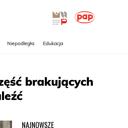
Niepodległa
Edukacja
ęść brakujących
aleźć
NAJNOWSZE