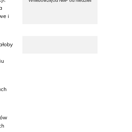
Wniebowzięcia NMP od niedzieli
a
we i
ałoby
iu
ach
rów
ch