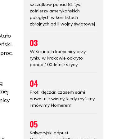
szczątków ponad 81 tys.
żołnierzy amerykańskich
poległych w konfliktach
zbrojnych od II wojny światowej
stało
03
ński.
W ścianach kamienicy przy
proc.
rynku w Krakowie odkryto
ponad 100-letnie szyny
04
ją
znej
Prof. Klęczar: czasem sami
nawet nie wiemy, kiedy myślimy
nicy
i mówimy Homerem
05
Kalwaryjski odpust
ji,