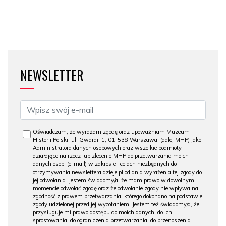
NEWSLETTER
Oświadczam, że wyrażam zgodę oraz upoważniam Muzeum
Historii Polski, ul. Gwardii 1, 01-538 Warszawa, (dalej MHP) jako
Administratora danych osobowych oraz wszelkie podmioty
działające na rzecz lub zlecenie MHP do przetwarzania moich
danych osob. (e-mail) w zakresie i celach niezbędnych do
otrzymywania newslettera dzieje.pl od dnia wyrażenia tej zgody do
jej odwołania. Jestem świadomy/a, że mam prawo w dowolnym
momencie odwołać zgodę oraz że odwołanie zgody nie wpływa na
zgodność z prawem przetwarzania, którego dokonano na podstawie
zgody udzielonej przed jej wycofaniem. Jestem też świadomy/a, że
przysługuje mi prawo dostępu do moich danych, do ich
sprostowania, do ograniczenia przetwarzania, do przenoszenia