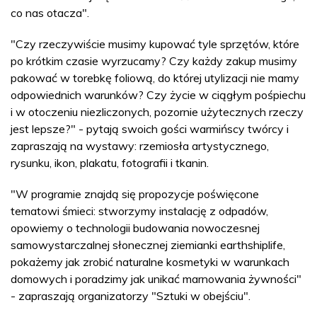
co nas otacza".
"Czy rzeczywiście musimy kupować tyle sprzętów, które
po krótkim czasie wyrzucamy? Czy każdy zakup musimy
pakować w torebkę foliową, do której utylizacji nie mamy
odpowiednich warunków? Czy życie w ciągłym pośpiechu
i w otoczeniu niezliczonych, pozornie użytecznych rzeczy
jest lepsze?" - pytają swoich gości warmińscy twórcy i
zapraszają na wystawy: rzemiosła artystycznego,
rysunku, ikon, plakatu, fotografii i tkanin.
"W programie znajdą się propozycje poświęcone
tematowi śmieci: stworzymy instalację z odpadów,
opowiemy o technologii budowania nowoczesnej
samowystarczalnej słonecznej ziemianki earthshiplife,
pokażemy jak zrobić naturalne kosmetyki w warunkach
domowych i poradzimy jak unikać marnowania żywności"
- zapraszają organizatorzy "Sztuki w obejściu".