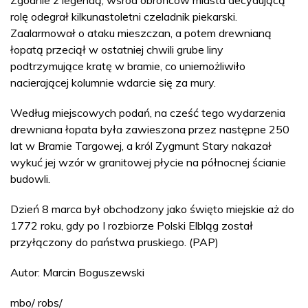
rolę odegrał kilkunastoletni czeladnik piekarski.
Zaalarmował o ataku mieszczan, a potem drewnianą
łopatą przeciął w ostatniej chwili grube liny
podtrzymujące kratę w bramie, co uniemożliwiło
nacierającej kolumnie wdarcie się za mury.
Według miejscowych podań, na cześć tego wydarzenia
drewniana łopata była zawieszona przez następne 250
lat w Bramie Targowej, a król Zygmunt Stary nakazał
wykuć jej wzór w granitowej płycie na północnej ścianie
budowli.
Dzień 8 marca był obchodzony jako święto miejskie aż do
1772 roku, gdy po I rozbiorze Polski Elbląg został
przyłączony do państwa pruskiego. (PAP)
Autor: Marcin Boguszewski
mbo/ robs/