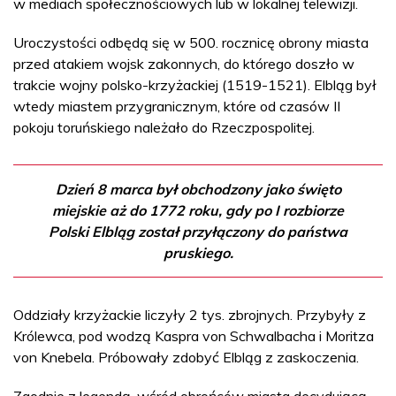
w mediach społecznościowych lub w lokalnej telewizji.
Uroczystości odbędą się w 500. rocznicę obrony miasta
przed atakiem wojsk zakonnych, do którego doszło w
trakcie wojny polsko-krzyżackiej (1519-1521). Elbląg był
wtedy miastem przygranicznym, które od czasów II
pokoju toruńskiego należało do Rzeczpospolitej.
Dzień 8 marca był obchodzony jako święto
miejskie aż do 1772 roku, gdy po I rozbiorze
Polski Elbląg został przyłączony do państwa
pruskiego.
Oddziały krzyżackie liczyły 2 tys. zbrojnych. Przybyły z
Królewca, pod wodzą Kaspra von Schwalbacha i Moritza
von Knebela. Próbowały zdobyć Elbląg z zaskoczenia.
Zgodnie z legendą, wśród obrońców miasta decydującą