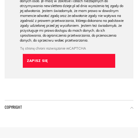
danych osob. (e-mail) w zakresie i celach niezbędnych do
otrzymywania newslettera dzieje.pl od dnia wyrażenia tej zgody do
jej odwołania. Jestem świadomy/a, że mam prawo w dowolnym
momencie odwołać zgodę oraz że odwołanie zgody nie wpływa na
zgodność z prawem przetwarzania, którego dokonano na podstawie
zgody udzielonej przed jej wycofaniem. Jestem też świadomy/a, że
przysługuje mi prawo dostępu do moich danych, do ich
sprostowania, do ograniczenia przetwarzania, do przenoszenia
danych, do sprzeciwu wobec przetwarzania.
COPYRIGHT