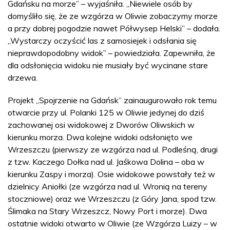
Gdańsku na morze” – wyjaśniła. „Niewiele osób by
domyśliło się, że ze wzgórza w Oliwie zobaczymy morze
a przy dobrej pogodzie nawet Półwysep Helski” – dodała.
„Wystarczy oczyścić las z samosiejek i odsłania się
nieprawdopodobny widok” – powiedziała. Zapewniła, że
dla odsłonięcia widoku nie musiały być wycinane stare
drzewa.
Projekt „Spojrzenie na Gdańsk” zainaugurowało rok temu
otwarcie przy ul. Polanki 125 w Oliwie jedynej do dziś
zachowanej osi widokowej z Dworów Oliwskich w
kierunku morza. Dwa kolejne widoki odsłonięto we
Wrzeszczu (pierwszy ze wzgórza nad ul. Podleśną, drugi
z tzw. Kaczego Dołka nad ul. Jaśkowa Dolina – oba w
kierunku Zaspy i morza). Osie widokowe powstały też w
dzielnicy Aniołki (ze wzgórza nad ul. Wronią na tereny
stoczniowe) oraz we Wrzeszczu (z Góry Jana, spod tzw.
Ślimaka na Stary Wrzeszcz, Nowy Port i morze). Dwa
ostatnie widoki otwarto w Oliwie (ze Wzgórza Luizy – w