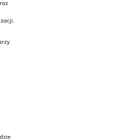
oraz
zacji.
arzy
udzie