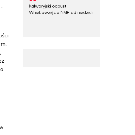
 -
Kalwaryjski odpust
Wniebowzięcia NMP od niedzieli
ości
ym,
,
ez
ja
 w