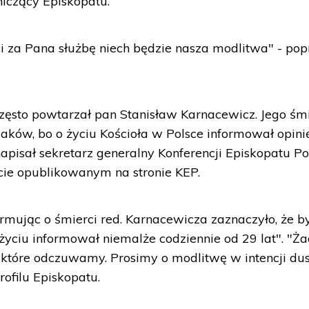
iczący Episkopatu.
za Pana służbę niech będzie nasza modlitwa" - popr
często powtarzał pan Stanisław Karnacewicz. Jego śm
Polaków, bo o życiu Kościoła w Polsce informował opini
apisał sekretarz generalny Konferencji Episkopatu Po
cie opublikowanym na stronie KEP.
rmując o śmierci red. Karnacewicza zaznaczyło, że b
 życiu informował niemalże codziennie od 29 lat". "Ż
y, które odczuwamy. Prosimy o modlitwę w intencji du
rofilu Episkopatu.