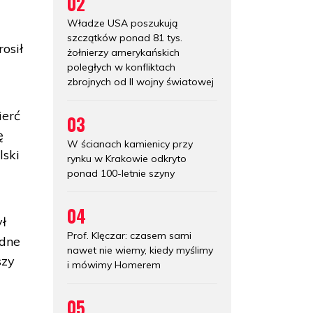
02
Władze USA poszukują
szczątków ponad 81 tys.
osił
żołnierzy amerykańskich
poległych w konfliktach
zbrojnych od II wojny światowej
ierć
03
ę
W ścianach kamienicy przy
lski
rynku w Krakowie odkryto
ponad 100-letnie szyny
04
ył
Prof. Klęczar: czasem sami
adne
nawet nie wiemy, kiedy myślimy
szy
i mówimy Homerem
05