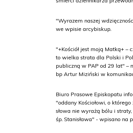
śmierci dziennikarza przewodn
"Wyrazem naszej wdzięczności 
we wpisie arcybiskup.
"+Kościół jest moją Matką+ – 
to wielka strata dla Polski i 
publiczną w PAP od 29 lat" – n
bp Artur Miziński w komunika
Biuro Prasowe Episkopatu info
"oddany Kościołowi, o którego
słowa nie wyrażą bólu i strat
śp. Stanisława" - wpisano na p