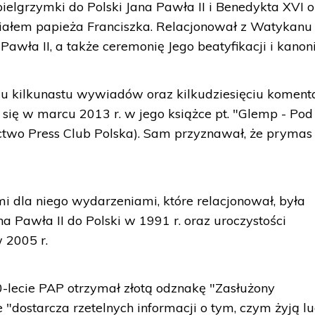
ielgrzymki do Polski Jana Pawła II i Benedykta XVI 
iałem papieża Franciszka. Relacjonował z Watykanu
awła II, a także ceremonię Jego beatyfikacji i kanoni
mu kilkunastu wywiadów oraz kilkudziesięciu koment
 się w marcu 2013 r. w jego książce pt. "Glemp - Pod
two Press Club Polska). Sam przyznawał, że prymas
i dla niego wydarzeniami, które relacjonował, była
a Pawła II do Polski w 1991 r. oraz uroczystości
 2005 r.
0-lecie PAP otrzymał złotą odznakę "Zasłużony
e "dostarcza rzetelnych informacji o tym, czym żyją l