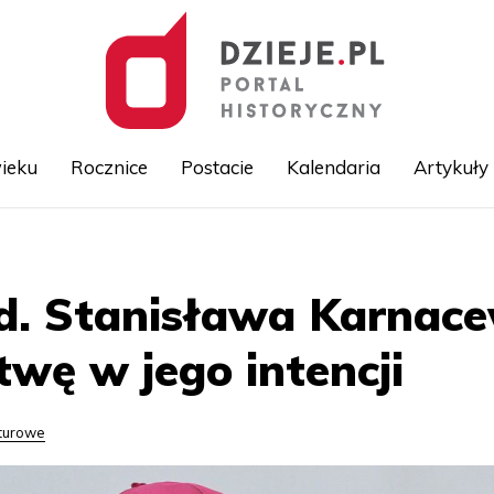
ieku
Rocznice
Postacie
Kalendaria
Artykuły
Przejdź
do
treści
ed. Stanisława Karnac
twę w jego intencji
lturowe