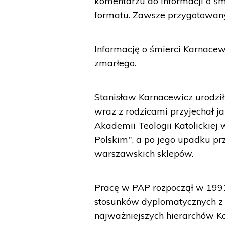
komentarzu do informacji o śm
formatu. Zawsze przygotowany
Informację o śmierci Karnace
zmarłego.
Stanisław Karnacewicz urodził
wraz z rodzicami przyjechał ja
Akademii Teologii Katolickiej
Polskim", a po jego upadku p
warszawskich sklepów.
Pracę w PAP rozpoczął w 1991 
stosunków dyplomatycznych z
najważniejszych hierarchów Ko