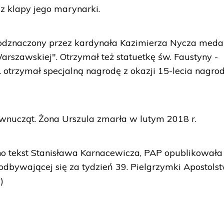
 z klapy jego marynarki.
ał odznaczony przez kardynała Kazimierza Nycza med
Warszawskiej". Otrzymał też statuetkę św. Faustyny -
. otrzymał specjalną nagrodę z okazji 15-lecia nagro
 wnucząt. Żona Urszula zmarła w lutym 2018 r.
ano tekst Stanisława Karnacewicza, PAP opublikował
 odbywającej się za tydzień 39. Pielgrzymki Apostols
)