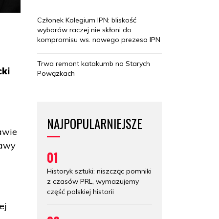
Członek Kolegium IPN: bliskość
wyborów raczej nie skłoni do
kompromisu ws. nowego prezesa IPN
Trwa remont katakumb na Starych
cki
Powązkach
NAJPOPULARNIEJSZE
awie
rawy
01
Historyk sztuki: niszcząc pomniki
z czasów PRL, wymazujemy
część polskiej historii
ej