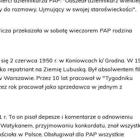
ierci dziennikarza PAP: "Odszedł dziennikarz wielkie
 do rozmowy. Ujmujący w swojej staroświeckości".
wicza przekazała w sobotę wieczorem PAP rodzina
 się 2 czerwca 1950 r. w Koniowcach k/ Grodna. W 19
ko repatriant na Ziemię Lubuską. Był absolwentem fil
 w Warszawie. Przez 10 lat pracował w "Tygodniku
rzez rok pracował jako sprzedawca w jednym z
r. To on pisał depesze i komentarze o odnowieniu
 Watykanem, przyjmowaniu konkordatu, znał wszystk
ścioła w Polsce. Obsługiwał dla PAP wszystkie