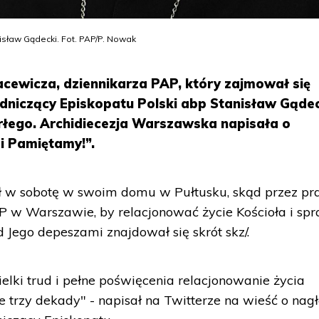
sław Gądecki. Fot. PAP/P. Nowak
acewicza, dziennikarza PAP, który zajmował się
dniczący Episkopatu Polski abp Stanisław Gąde
rłego. Archidiecezja Warszawska napisała o
i Pamiętamy!”.
rł w sobotę w swoim domu w Pułtusku, skąd przez pr
PAP w Warszawie, by relacjonować życie Kościoła i sp
 Jego depeszami znajdował się skrót skz/.
lki trud i pełne poświęcenia relacjonowanie życia
 trzy dekady" - napisał na Twitterze na wieść o nagł