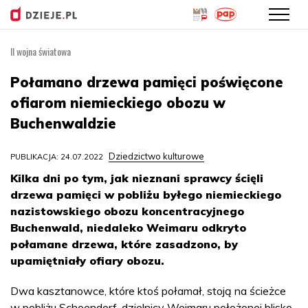
II wojna światowa
Przejdź
do
Połamano drzewa pamięci poświęcone
treści
ofiarom niemieckiego obozu w
Buchenwaldzie
Dziedzictwo kulturowe
PUBLIKACJA: 24.07.2022
Kilka dni po tym, jak nieznani sprawcy ścięli
drzewa pamięci w pobliżu byłego niemieckiego
nazistowskiego obozu koncentracyjnego
Buchenwald, niedaleko Weimaru odkryto
połamane drzewa, które zasadzono, by
upamiętniały ofiary obozu.
Dwa kasztanowce, które ktoś połamał, stoją na ścieżce
w pobliżu Schoendorf, dzielnicy Weimaru położonej blisko