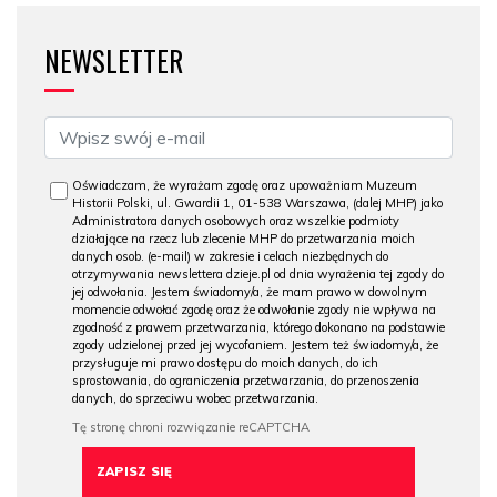
NEWSLETTER
Oświadczam, że wyrażam zgodę oraz upoważniam Muzeum
Historii Polski, ul. Gwardii 1, 01-538 Warszawa, (dalej MHP) jako
Administratora danych osobowych oraz wszelkie podmioty
działające na rzecz lub zlecenie MHP do przetwarzania moich
danych osob. (e-mail) w zakresie i celach niezbędnych do
otrzymywania newslettera dzieje.pl od dnia wyrażenia tej zgody do
jej odwołania. Jestem świadomy/a, że mam prawo w dowolnym
momencie odwołać zgodę oraz że odwołanie zgody nie wpływa na
zgodność z prawem przetwarzania, którego dokonano na podstawie
zgody udzielonej przed jej wycofaniem. Jestem też świadomy/a, że
przysługuje mi prawo dostępu do moich danych, do ich
sprostowania, do ograniczenia przetwarzania, do przenoszenia
danych, do sprzeciwu wobec przetwarzania.