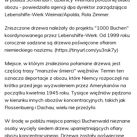
obozu - powiedziała agencji dpa dyrektor zarządzająca
Lebenshilfe-Werk Weimar/Apolda, Rola Zimmer.
Zniszczone drzewa należały do projektu "1000 Buchen"
koordynowanego przez Lebenshilfe-Werk. Od 1999 roku
corocznie sadzone są drzewa poświęcone ofiarom
niemieckiego nazizmu. (https://tinyurl.com/yu3ruk7y)
Miejsce, w którym znaleziono połamane drzewa, jest
częścią trasy "marszów śmierci" więźniów. Termin ten
oznacza deportacje z obozu, które Niemcy rozpoczęli na
krótko przed jego wyzwoleniem przez Amerykanów na
początku kwietnia 1945 roku. Tysiące więźniów pędzono
w kierunku innych obozów koncentracyjnych, takich jak
Flossenbuerg i Dachau; wielu nie przeżyło.
W środę w pobliżu miejsca pamięci Buchenwald nieznane
osoby wycięły siedem drzew, upamiętniających ofiary
obozu koncentracyjnego. Drzewa zostały poświęcone