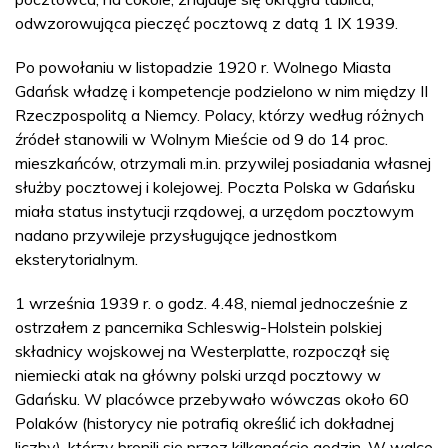
odwzorowująca pieczęć pocztową z datą 1 IX 1939.
Po powołaniu w listopadzie 1920 r. Wolnego Miasta
Gdańsk władzę i kompetencje podzielono w nim między II
Rzeczpospolitą a Niemcy. Polacy, którzy według różnych
źródeł stanowili w Wolnym Mieście od 9 do 14 proc.
mieszkańców, otrzymali m.in. przywilej posiadania własnej
służby pocztowej i kolejowej. Poczta Polska w Gdańsku
miała status instytucji rządowej, a urzędom pocztowym
nadano przywileje przysługujące jednostkom
eksterytorialnym.
1 września 1939 r. o godz. 4.48, niemal jednocześnie z
ostrzałem z pancernika Schleswig-Holstein polskiej
składnicy wojskowej na Westerplatte, rozpoczął się
niemiecki atak na główny polski urząd pocztowy w
Gdańsku. W placówce przebywało wówczas około 60
Polaków (historycy nie potrafią określić ich dokładnej
liczby), którzy bronili się przez kilkanaście godzin. W walce