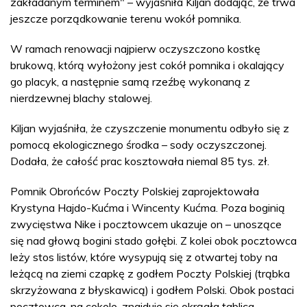
zakładanym terminem" – wyjaśniła Kiljan dodając, że trwa
jeszcze porządkowanie terenu wokół pomnika.
W ramach renowacji najpierw oczyszczono kostkę
brukową, którą wyłożony jest cokół pomnika i okalający
go placyk, a następnie samą rzeźbę wykonaną z
nierdzewnej blachy stalowej.
Kiljan wyjaśniła, że czyszczenie monumentu odbyło się z
pomocą ekologicznego środka – sody oczyszczonej.
Dodała, że całość prac kosztowała niemal 85 tys. zł.
Pomnik Obrońców Poczty Polskiej zaprojektowała
Krystyna Hajdo-Kućma i Wincenty Kućma. Poza boginią
zwycięstwa Nike i pocztowcem ukazuje on – unoszące
się nad głową bogini stado gołębi. Z kolei obok pocztowca
leży stos listów, które wysypują się z otwartej toby na
leżącą na ziemi czapkę z godłem Poczty Polskiej (trąbka
skrzyżowana z błyskawicą) i godłem Polski. Obok postaci
pocztowca, na cokole, znajduje się okrągła tablica,