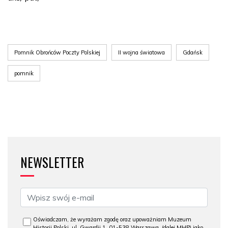
Pomnik Obrońców Poczty Polskiej
II wojna światowa
Gdańsk
pomnik
NEWSLETTER
Oświadczam, że wyrażam zgodę oraz upoważniam Muzeum
Historii Polski, ul. Gwardii 1, 01-538 Warszawa, (dalej MHP) jako