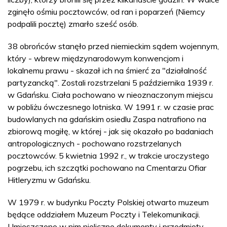
zginęło ośmiu pocztowców, od ran i poparzeń (Niemcy
podpalili pocztę) zmarło sześć osób.
38 obrońców stanęło przed niemieckim sądem wojennym,
który - wbrew międzynarodowym konwencjom i
lokalnemu prawu - skazał ich na śmierć za "działalność
partyzancką". Zostali rozstrzelani 5 października 1939 r.
w Gdańsku. Ciała pochowano w nieoznaczonym miejscu
w pobliżu ówczesnego lotniska. W 1991 r. w czasie prac
budowlanych na gdańskim osiedlu Zaspa natrafiono na
zbiorową mogiłę, w której - jak się okazało po badaniach
antropologicznych - pochowano rozstrzelanych
pocztowców. 5 kwietnia 1992 r., w trakcie uroczystego
pogrzebu, ich szczątki pochowano na Cmentarzu Ofiar
Hitleryzmu w Gdańsku.
W 1979 r. w budynku Poczty Polskiej otwarto muzeum
będące oddziałem Muzeum Poczty i Telekomunikacji.
Umieszczono w nim nieliczne dokumenty i przedmioty