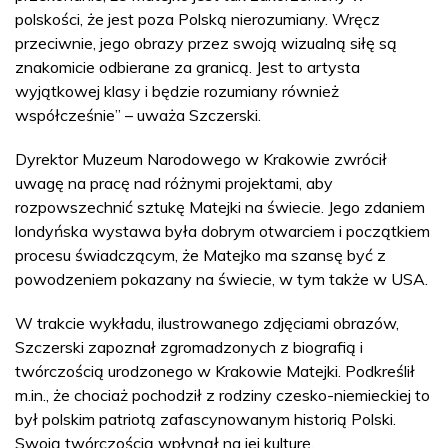
polskości, że jest poza Polską nierozumiany. Wręcz
przeciwnie, jego obrazy przez swoją wizualną siłę są
znakomicie odbierane za granicą. Jest to artysta
wyjątkowej klasy i będzie rozumiany również
współcześnie” – uważa Szczerski.
Dyrektor Muzeum Narodowego w Krakowie zwrócił
uwagę na pracę nad różnymi projektami, aby
rozpowszechnić sztukę Matejki na świecie. Jego zdaniem
londyńska wystawa była dobrym otwarciem i początkiem
procesu świadczącym, że Matejko ma szansę być z
powodzeniem pokazany na świecie, w tym także w USA.
W trakcie wykładu, ilustrowanego zdjęciami obrazów,
Szczerski zapoznał zgromadzonych z biografią i
twórczością urodzonego w Krakowie Matejki. Podkreślił
m.in., że chociaż pochodził z rodziny czesko-niemieckiej to
był polskim patriotą zafascynowanym historią Polski.
Swoją twórczością wpłynął na jej kulturę.