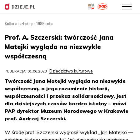
Kultura i sztuka po 1989 roku
Przejdź
do
Prof. A. Szczerski: twórczość Jana
treści
Matejki wygląda na niezwykle
współczesną
Dziedzictwo kulturowe
PUBLIKACJA: 01.06.2023
Twórczość Jana Matejki wygląda na niezwykle
współczesną, a jego rozumienie historii,
współczesności i przekaz solidarnościowy, jest
dla dzisiejszych czasów bardzo istotny – mówi
PAP dyrektor Muzeum Narodowego w Krakowie
prof. Andrzej Szczerski.
W środę prof. Szczerski wygłosił wykład „Jan Matejko —
painting, history, modernity”. Wydarzenie uświetniające