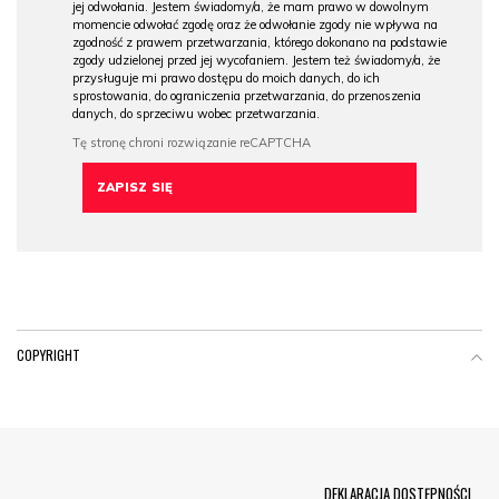
jej odwołania. Jestem świadomy/a, że mam prawo w dowolnym
momencie odwołać zgodę oraz że odwołanie zgody nie wpływa na
zgodność z prawem przetwarzania, którego dokonano na podstawie
zgody udzielonej przed jej wycofaniem. Jestem też świadomy/a, że
przysługuje mi prawo dostępu do moich danych, do ich
sprostowania, do ograniczenia przetwarzania, do przenoszenia
danych, do sprzeciwu wobec przetwarzania.
COPYRIGHT
Menu Footer
DEKLARACJA DOSTĘPNOŚCI