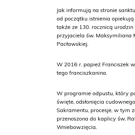
Jak informują na stronie sankt
od początku istnienia opiekują
także ze 130. rocznicą urodzi
przyjaciela św. Maksymiliana 
Pacławskiej.
W 2016 r. papież Franciszek wy
tego franciszkanina.
W programie odpustu, który p
święte, odsłonięcia cudowneg
Sakramentu, procesje, w tym ze
przenoszona do kaplicy św. Raf
Wniebowzięcia.