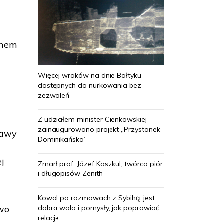
amem
Więcej wraków na dnie Bałtyku
dostępnych do nurkowania bez
zezwoleń
Z udziałem minister Cienkowskiej
zainaugurowano projekt „Przystanek
stawy
Dominikańska”
a
ej
Zmarł prof. Józef Koszkul, twórca piór
i długopisów Zenith
Kowal po rozmowach z Sybihą: jest
dobra wola i pomysły, jak poprawiać
two
relacje