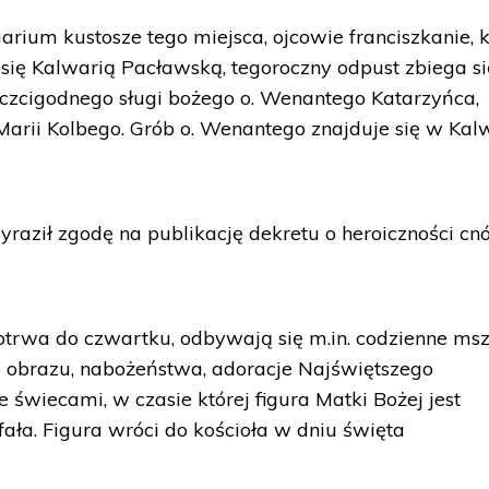
uarium kustosze tego miejsca, ojcowie franciszkanie, 
 się Kalwarią Pacławską, tegoroczny odpust zbiega si
n czcigodnego sługi bożego o. Wenantego Katarzyńca,
Marii Kolbego. Grób o. Wenantego znajduje się w Kalw
raził zgodę na publikację dekretu o heroiczności cnó
otrwa do czwartku, odbywają się m.in. codzienne ms
o obrazu, nabożeństwa, adoracje Najświętszego
 świecami, w czasie której figura Matki Bożej jest
ała. Figura wróci do kościoła w dniu święta