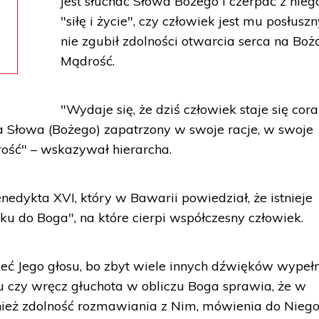
jest słuchać Słowa Bożego i czerpać z nieg
"siłę i życie", czy człowiek jest mu posłuszn
nie zgubił zdolności otwarcia serca na Boż
Mądrość.
"Wydaje się, że dziś człowiek staje się cora
ia Słowa (Bożego) zapatrzony w swoje racje, w swoje
ość" – wskazywał hierarcha.
edykta XVI, który w Bawarii powiedział, że istnieje
ku do Boga", na które cierpi współczesny człowiek.
zeć Jego głosu, bo zbyt wiele innych dźwięków wypeł
u czy wręcz głuchota w obliczu Boga sprawia, że w
nież zdolność rozmawiania z Nim, mówienia do Niego