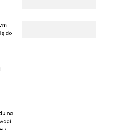
nym
ię do
o
i
du na
uwagi
j i