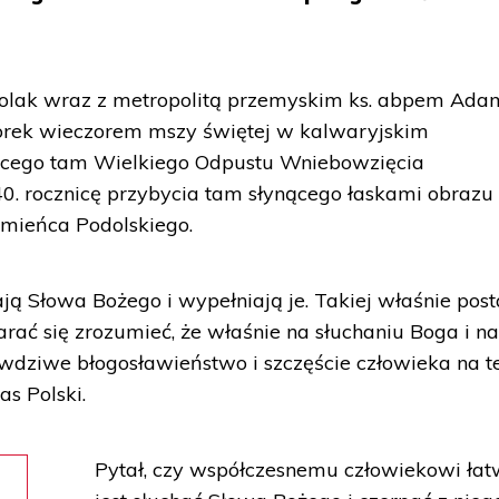
Polak wraz z metropolitą przemyskim ks. abpem Ad
orek wieczorem mszy świętej w kalwaryjskim
cego tam Wielkiego Odpustu Wniebowzięcia
0. rocznicę przybycia tam słynącego łaskami obrazu
amieńca Podolskiego.
hają Słowa Bożego i wypełniają je. Takiej właśnie po
arać się zrozumieć, że właśnie na słuchaniu Boga i n
wdziwe błogosławieństwo i szczęście człowieka na t
s Polski.
Pytał, czy współczesnemu człowiekowi ła