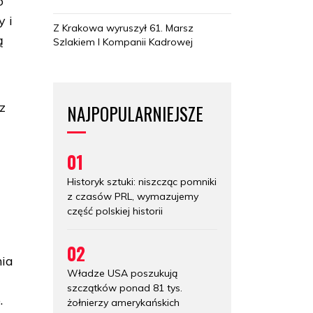
o
y i
Z Krakowa wyruszył 61. Marsz
ą
Szlakiem I Kompanii Kadrowej
z
NAJPOPULARNIEJSZE
01
Historyk sztuki: niszcząc pomniki
z czasów PRL, wymazujemy
część polskiej historii
02
nia
Władze USA poszukują
szczątków ponad 81 tys.
.
żołnierzy amerykańskich