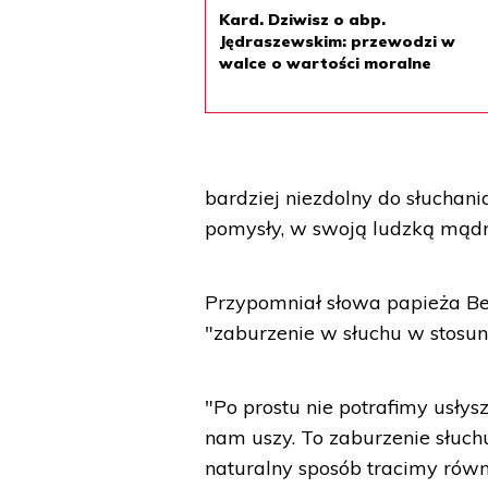
Kard. Dziwisz o abp.
Jędraszewskim: przewodzi w
walce o wartości moralne
bardziej niezdolny do słuchan
pomysły, w swoją ludzką mądr
Przypomniał słowa papieża Ben
"zaburzenie w słuchu w stosun
"Po prostu nie potrafimy usłys
nam uszy. To zaburzenie słuch
naturalny sposób tracimy rów