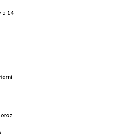
y z 14
a
ierni
 oraz
a