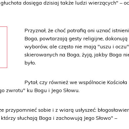
 głuchota dosięga dzisiaj także ludzi wierzących" – oc
Przyznał, że choć potrafią oni uznać istnien
Boga, powtarzają gesty religijne, dokonują
wyborów, ale często nie mają "uszu i oczu
skierowanych na Boga, żyją, jakby Boga ni
było.
Pytał, czy również we wspólnocie Kościoła 
o zwrotu" ku Bogu i Jego Słowu.
e przypomnieć sobie i z wiarą usłyszeć: błogosławien
, którzy słuchają Boga i zachowują Jego Słowo" –