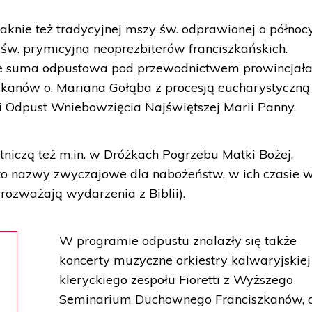
knie też tradycyjnej mszy św. odprawionej o północ
 św. prymicyjna neoprezbiterów franciszkańskich.
zie suma odpustowa pod przewodnictwem prowincjał
zkanów o. Mariana Gołąba z procesją eucharystyczną
i Odpust Wniebowzięcia Najświętszej Marii Panny.
tniczą też m.in. w Dróżkach Pogrzebu Matki Bożej,
to nazwy zwyczajowe dla nabożeństw, w ich czasie w
rozważają wydarzenia z Biblii).
W programie odpustu znalazły się także
koncerty muzyczne orkiestry kalwaryjskiej
kleryckiego zespołu Fioretti z Wyższego
Seminarium Duchownego Franciszkanów, 