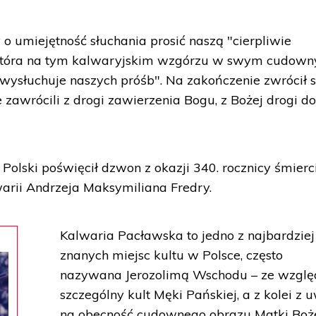
o umiejętność słuchania prosić naszą "cierpliwie
 "która na tym kalwaryjskim wzgórzu w swym cudow
 wysłuchuje naszych próśb". Na zakończenie zwrócił s
ie zawrócili z drogi zawierzenia Bogu, z Bożej drogi d
Polski poświęcił dzwon z okazji 340. rocznicy śmierc
arii Andrzeja Maksymiliana Fredry.
Kalwaria Pacławska to jedno z najbardziej
znanych miejsc kultu w Polsce, często
nazywana Jerozolimą Wschodu – ze wzglę
szczególny kult Męki Pańskiej, a z kolei z 
na obecność cudownego obrazu Matki Boże