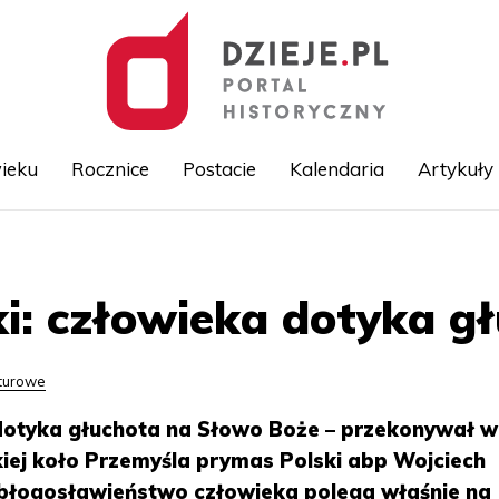
ieku
Rocznice
Postacie
Kalendaria
Artykuły
Przejdź
do
treści
i: człowieka dotyka g
lturowe
otyka głuchota na Słowo Boże – przekonywał w
iej koło Przemyśla prymas Polski abp Wojciech
i błogosławieństwo człowieka polega właśnie na