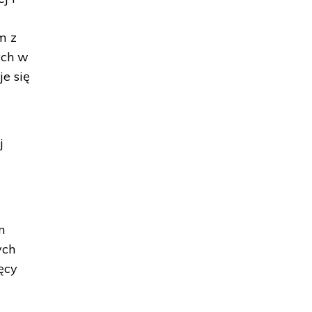
m z
ych w
je się
j
m
ych
ęcy