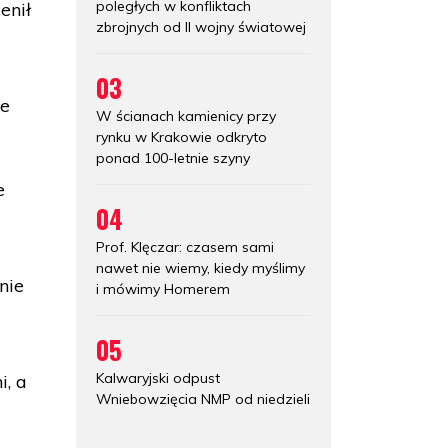
poległych w konfliktach
enił
zbrojnych od II wojny światowej
03
ie
W ścianach kamienicy przy
rynku w Krakowie odkryto
ponad 100-letnie szyny
"
e
04
Prof. Klęczar: czasem sami
nawet nie wiemy, kiedy myślimy
nie
i mówimy Homerem
05
Kalwaryjski odpust
i, a
Wniebowzięcia NMP od niedzieli